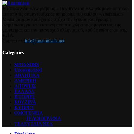
Η ιστοσελίδα «Αναμνήσεις – Πάνθεον του Ελληνισμού» αποτελεί
μια από τις σημαντικότερες υπηρεσίες του ομίλου «Anamniseis
Media Group» και έχει ως στόχο την έγκυρη και έγκαιρη
ενημέρωση για τα τεκταινόμενα στο χώρο της ομογένειας, της
γενέτειρας και του απανταχού ελληνισμού, καθώς επίσης και στις
ΗΠΑ.
Contact us:
info@anamniseis.net
Categories
SPONSORS
Uncategorized
ΑΘΛΗΤΙΚΑ
ΑΜΕΡΙΚΗ
ΑΠΟΨΕΙΣ
ΕΛΛΑΔΑ
ΙΣΤΟΡΙΕΣ
ΚΟΥΖΙΝΑ
ΚΥΠΡΟΣ
ΟΜΟΓΕΝΕΙΑ
ΓΕΛΟΙΟΓΡΑΦΙΑ
ΤΕΛΕΥΤΑΙΑ ΝΕΑ
Disclaimer