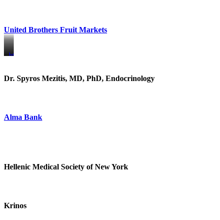
United Brothers Fruit Markets
https://www.unitedbrothersfruitmarkets.com/
https://www.unitedbrothersfruitmarkets.com/
Dr. Spyros Mezitis, MD, PhD, Endocrinology
Alma Bank
Hellenic Medical Society of New York
Krinos