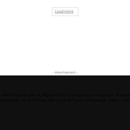
Load more
- Advertisement -
αποτελεί μια από τις σημαντικότερες υπηρεσίες του ομίλου «Anamnis
μογένειας, της γενέτειρας και του απανταχού ελληνισμού, καθώς επίσ