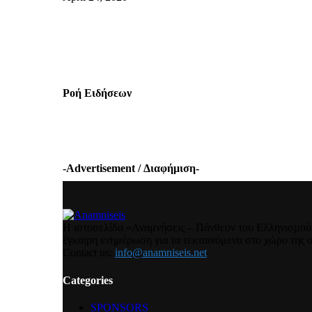
Ροή Ειδήσεων
-Advertisement / Διαφήμιση-
Η ιστοσελίδα «Αναμνήσεις – Πάνθεον του Ελληνισμού» 
έγκαιρη ενημέρωση για τα τεκταινόμενα στο χώρο της ο
Contact us:
info@anamniseis.net
Categories
SPONSORS