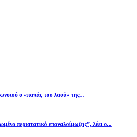
νοϊού ο «παπάς του λαού» της...
ωμένο περιστατικό επαναλοίμωξης”, λέει ο...