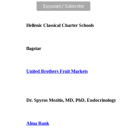
Hellenic Classical Charter Schools
flagstar
United Brothers Fruit Markets
https://www.unitedbrothersfruitmarkets.com/
https://www.unitedbrothersfruitmarkets.com/
Dr. Spyros Mezitis, MD, PhD, Endocrinology
Alma Bank