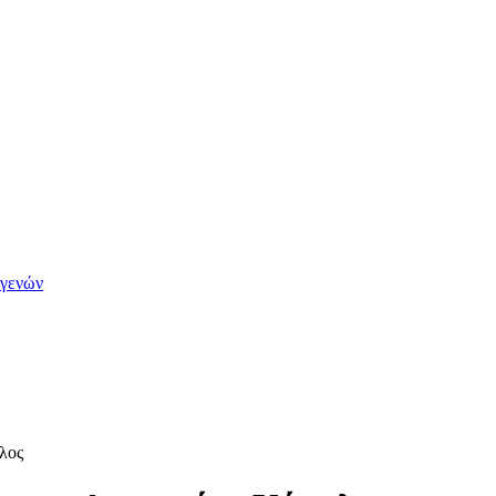
ογενών
λος