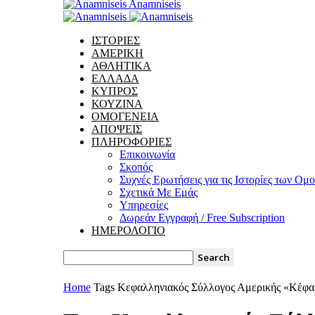
Anamniseis
ΙΣΤΟΡΙΕΣ
ΑΜΕΡΙΚΗ
ΑΘΛΗΤΙΚΑ
ΕΛΛΑΔΑ
ΚΥΠΡΟΣ
ΚΟΥΖΙΝΑ
ΟΜΟΓΕΝΕΙΑ
ΑΠΟΨΕΙΣ
ΠΛΗΡΟΦΟΡΙΕΣ
Επικοινωνία
Σκοπός
Συχνές Ερωτήσεις για τις Ιστορίες των Ομ
Σχετικά Με Εμάς
Υπηρεσίες
Δωρεάν Εγγραφή / Free Subscription
ΗΜΕΡΟΛΟΓΙΟ
Home
Tags
Κεφαλληνιακός Σύλλογος Αμερικής «Κέφα