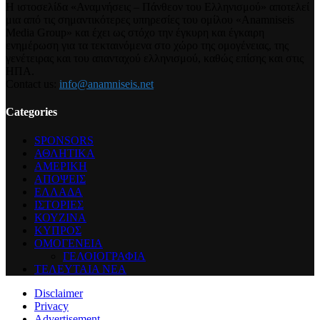
Η ιστοσελίδα «Αναμνήσεις – Πάνθεον του Ελληνισμού» αποτελεί
μια από τις σημαντικότερες υπηρεσίες του ομίλου «Anamniseis
Media Group» και έχει ως στόχο την έγκυρη και έγκαιρη
ενημέρωση για τα τεκταινόμενα στο χώρο της ομογένειας, της
γενέτειρας και του απανταχού ελληνισμού, καθώς επίσης και στις
ΗΠΑ.
Contact us:
info@anamniseis.net
Categories
SPONSORS
ΑΘΛΗΤΙΚΑ
ΑΜΕΡΙΚΗ
ΑΠΟΨΕΙΣ
ΕΛΛΑΔΑ
ΙΣΤΟΡΙΕΣ
ΚΟΥΖΙΝΑ
ΚΥΠΡΟΣ
ΟΜΟΓΕΝΕΙΑ
ΓΕΛΟΙΟΓΡΑΦΙΑ
ΤΕΛΕΥΤΑΙΑ ΝΕΑ
Disclaimer
Privacy
Advertisement