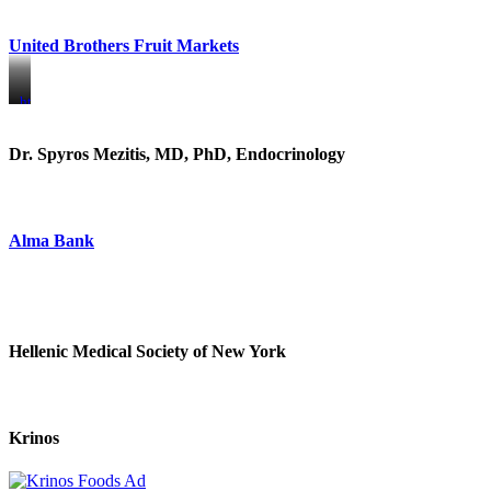
United Brothers Fruit Markets
https://www.unitedbrothersfruitmarkets.com/
https://www.unitedbrothersfruitmarkets.com/
Dr. Spyros Mezitis, MD, PhD, Endocrinology
Alma Bank
Hellenic Medical Society of New York
Krinos