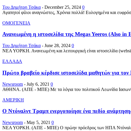
Του Δημήτρη Τσάκα
-
December 25, 2024
0
Αγαπητοί φίλοι αναγνώστες, Χρόνια πολλά! Ευλογημένα και ευφρόσυνα
ΟΜΟΓΕΝΕΙΑ
Ανανεωμένη η ιστοσελίδα της Megas Yeeros (Also in E
Του Δημήτρη Τσάκα
-
June 28, 2024
0
ΝΕΑ ΥΟΡΚΗ. Ανανεωμένη και λειτουργική είναι ιστοσελίδα (website) 
ΕΛΛΑΔΑ
Πρώτο βραβείο κέρδισε ιστοσελίδα μαθητών για τον
Newsroom
-
July 6, 2021
0
ΑΘΗΝΑ. (ΑΠΕ - ΜΠΕ) Με τα λόγια του πολιτικού Λεωνίδα Ιασωνίδη,
ΑΜΕΡΙΚΗ
Ο Ντόναλντ Τραμπ ενεργοποίησε ένα πεδίο ανάρτησης
Newsroom
-
May 5, 2021
0
ΝΕΑ ΥΟΡΚΗ. (ΑΠΕ - ΜΠΕ) O πρώην πρόεδρος των ΗΠΑ Ντόναλντ Τρα