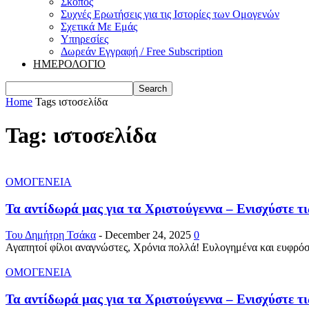
Σκοπός
Συχνές Ερωτήσεις για τις Ιστορίες των Ομογενών
Σχετικά Με Εμάς
Υπηρεσίες
Δωρεάν Εγγραφή / Free Subscription
ΗΜΕΡΟΛΟΓΙΟ
Home
Tags
ιστοσελίδα
Tag: ιστοσελίδα
ΟΜΟΓΕΝΕΙΑ
Τα αντίδωρά μας για τα Χριστούγεννα – Ενισχύστε τ
Του Δημήτρη Τσάκα
-
December 24, 2025
0
Αγαπητοί φίλοι αναγνώστες, Χρόνια πολλά! Ευλογημένα και ευφρόσυνα
ΟΜΟΓΕΝΕΙΑ
Τα αντίδωρά μας για τα Χριστούγεννα – Ενισχύστε τ