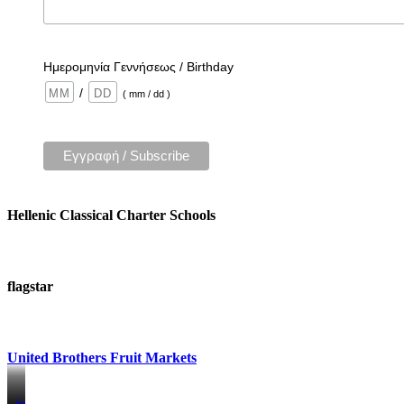
Ημερομηνία Γεννήσεως / Birthday
/
( mm / dd )
Hellenic Classical Charter Schools
flagstar
United Brothers Fruit Markets
https://www.unitedbrothersfruitmarkets.com/
https://www.unitedbrothersfruitmarkets.com/