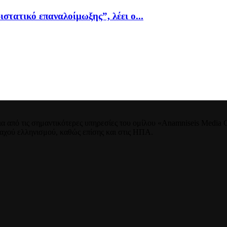
ιστατικό επαναλοίμωξης”, λέει ο...
 από τις σημαντικότερες υπηρεσίες του ομίλου «Anamniseis Media Gr
νταχού ελληνισμού, καθώς επίσης και στις ΗΠΑ.