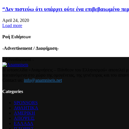
“Δεν πιστεύω ότι υπάρχει ούτε ένα επιβεβαιωμένο περ
April 24, 2020
Load more
Ροή Ειδήσεων
-Advertisement / Διαφήμιση-
- Advertisement -
Η ιστοσελίδα «Αναμνήσεις – Πάνθεον του Ελληνισμού» αποτελεί μια
τεκταινόμενα στο χώρο της ομογένειας, της γενέτειρας και του απα
Contact us:
info@anamniseis.net
Categories
SPONSORS
ΑΘΛΗΤΙΚΑ
ΑΜΕΡΙΚΗ
ΑΠΟΨΕΙΣ
ΕΛΛΑΔΑ
ΙΣΤΟΡΙΕΣ