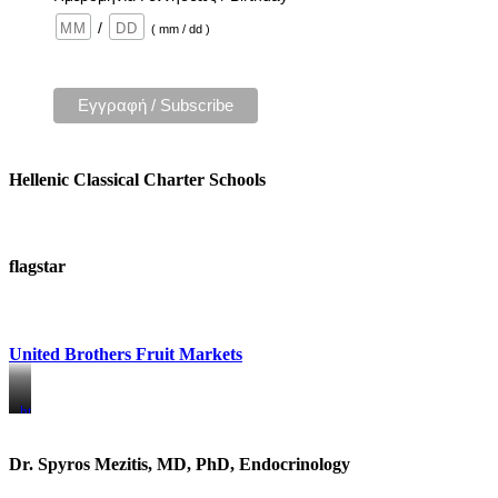
/
( mm / dd )
Hellenic Classical Charter Schools
flagstar
United Brothers Fruit Markets
https://www.unitedbrothersfruitmarkets.com/
https://www.unitedbrothersfruitmarkets.com/
Dr. Spyros Mezitis, MD, PhD, Endocrinology