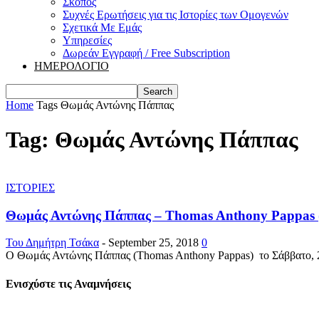
Σκοπός
Συχνές Ερωτήσεις για τις Ιστορίες των Ομογενών
Σχετικά Με Εμάς
Υπηρεσίες
Δωρεάν Εγγραφή / Free Subscription
ΗΜΕΡΟΛΟΓΙΟ
Home
Tags
Θωμάς Αντώνης Πάππας
Tag: Θωμάς Αντώνης Πάππας
ΙΣΤΟΡΙΕΣ
Θωμάς Αντώνης Πάππας – Thomas Anthony Pappas (
Του Δημήτρη Τσάκα
-
September 25, 2018
0
Ο Θωμάς Αντώνης Πάππας (Thomas Anthony Pappas) το Σάββατο, 22 Σ
Ενισχύστε τις Αναμνήσεις