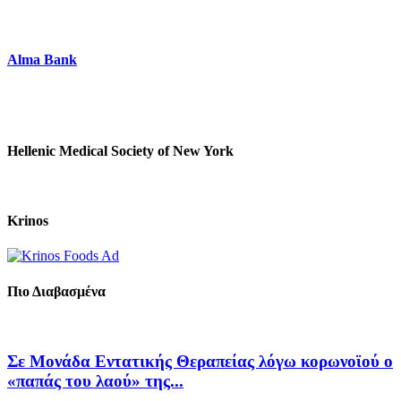
Alma Bank
Hellenic Medical Society of New York
Krinos
Πιο Διαβασμένα
Σε Μονάδα Εντατικής Θεραπείας λόγω κορωνοϊού ο
«παπάς του λαού» της...