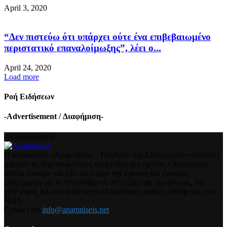
April 3, 2020
“Δεν πιστεύω ότι υπάρχει ούτε ένα επιβεβαιωμένο
περιστατικό επαναλοίμωξης”, λέει ο...
April 24, 2020
Load more
Ροή Ειδήσεων
-Advertisement / Διαφήμιση-
- Advertisement -
Η ιστοσελίδα «Αναμνήσεις – Πάνθεον του Ελληνισμού» αποτελεί
μια από τις σημαντικότερες υπηρεσίες του ομίλου «Anamniseis
Media Group» και έχει ως στόχο την έγκυρη και έγκαιρη
ενημέρωση για τα τεκταινόμενα στο χώρο της ομογένειας, της
γενέτειρας και του απανταχού ελληνισμού, καθώς επίσης και στις
ΗΠΑ.
Contact us:
info@anamniseis.net