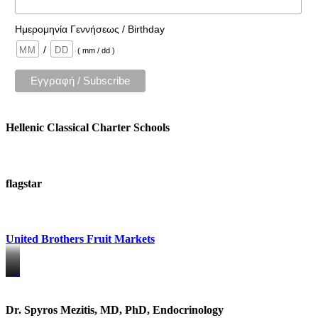
Ημερομηνία Γεννήσεως / Birthday
/
( mm / dd )
Hellenic Classical Charter Schools
flagstar
United Brothers Fruit Markets
https://www.unitedbrothersfruitmarkets.com/
https://www.unitedbrothersfruitmarkets.com/
Dr. Spyros Mezitis, MD, PhD, Endocrinology