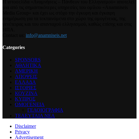
Η ιστοσελίδα «Αναμνήσεις – Πάνθεον του Ελληνισμού» αποτελεί
μια από τις σημαντικότερες υπηρεσίες του ομίλου «Anamniseis
Media Group» και έχει ως στόχο την έγκυρη και έγκαιρη
ενημέρωση για τα τεκταινόμενα στο χώρο της ομογένειας, της
γενέτειρας και του απανταχού ελληνισμού, καθώς επίσης και στις
ΗΠΑ.
Contact us:
info@anamniseis.net
Categories
SPONSORS
ΑΘΛΗΤΙΚΑ
ΑΜΕΡΙΚΗ
ΑΠΟΨΕΙΣ
ΕΛΛΑΔΑ
ΙΣΤΟΡΙΕΣ
ΚΟΥΖΙΝΑ
ΚΥΠΡΟΣ
ΟΜΟΓΕΝΕΙΑ
ΓΕΛΟΙΟΓΡΑΦΙΑ
ΤΕΛΕΥΤΑΙΑ ΝΕΑ
Disclaimer
Privacy
Advertisement