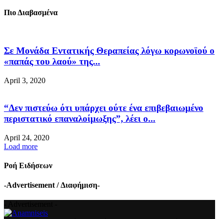
Πιο Διαβασμένα
Σε Μονάδα Εντατικής Θεραπείας λόγω κορωνοϊού ο
«παπάς του λαού» της...
April 3, 2020
“Δεν πιστεύω ότι υπάρχει ούτε ένα επιβεβαιωμένο
περιστατικό επαναλοίμωξης”, λέει ο...
April 24, 2020
Load more
Ροή Ειδήσεων
-Advertisement / Διαφήμιση-
- Advertisement -