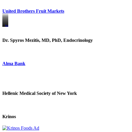
United Brothers Fruit Markets
https://www.unitedbrothersfruitmarkets.com/
https://www.unitedbrothersfruitmarkets.com/
Dr. Spyros Mezitis, MD, PhD, Endocrinology
Alma Bank
Hellenic Medical Society of New York
Krinos