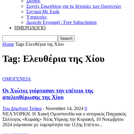
Σκοπός
Συχνές Ερωτήσεις για τις Ιστορίες των Ομογενών
Σχετικά Με Εμάς
Υπηρεσίες
Δωρεάν Εγγραφή / Free Subscription
ΗΜΕΡΟΛΟΓΙΟ
Home
Tags
Ελευθέρια της Χίου
Tag: Ελευθέρια της Χίου
ΟΜΟΓΕΝΕΙΑ
Οι Χιώτες γιόρτασαν την επέτειο της
απελευθέρωσης της Χίου
Του Δημήτρη Τσάκα
-
November 14, 2024
0
ΝΕΑ ΥΟΡΚΗ. Η Χιακή Ομοσπονδία και ο ιστορικός Παγχιακός
Σύλλογος «Κοραής» Νέας Υόρκης την Κυριακή, 10 Νοεμβρίου
2024 γιόρτασαν με λαμπρότητα την 112ης Επέτειο...