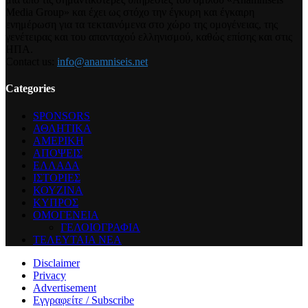
Media Group» και έχει ως στόχο την έγκυρη και έγκαιρη
ενημέρωση για τα τεκταινόμενα στο χώρο της ομογένειας, της
γενέτειρας και του απανταχού ελληνισμού, καθώς επίσης και στις
ΗΠΑ.
Contact us:
info@anamniseis.net
Categories
SPONSORS
ΑΘΛΗΤΙΚΑ
ΑΜΕΡΙΚΗ
ΑΠΟΨΕΙΣ
ΕΛΛΑΔΑ
ΙΣΤΟΡΙΕΣ
ΚΟΥΖΙΝΑ
ΚΥΠΡΟΣ
ΟΜΟΓΕΝΕΙΑ
ΓΕΛΟΙΟΓΡΑΦΙΑ
ΤΕΛΕΥΤΑΙΑ ΝΕΑ
Disclaimer
Privacy
Advertisement
Εγγραφείτε / Subscribe