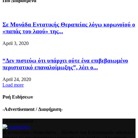
Πιο Διαβασμένα
Σε Μονάδα Εντατικής Θεραπείας λόγω κορωνοϊού ο
«παπάς του λαού» της...
April 3, 2020
“Δεν πιστεύω ότι υπάρχει ούτε ένα επιβεβαιωμένο
περιστατικό επαναλοίμωξης”, λέει ο...
April 24, 2020
Load more
Ροή Ειδήσεων
-Advertisement / Διαφήμιση-
- Advertisement -
Η ιστοσελίδα «Αναμνήσεις – Πάνθεον του Ελληνισμού» αποτελεί
μια από τις σημαντικότερες υπηρεσίες του ομίλου «Anamniseis