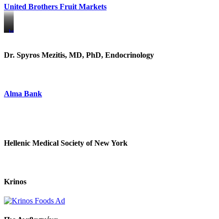
United Brothers Fruit Markets
https://www.unitedbrothersfruitmarkets.com/
https://www.unitedbrothersfruitmarkets.com/
Dr. Spyros Mezitis, MD, PhD, Endocrinology
Alma Bank
Hellenic Medical Society of New York
Krinos