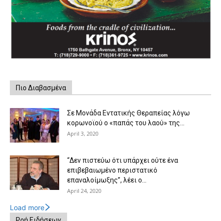
Πιο Διαβασμένα
Σε Μονάδα Εντατικής Θεραπείας λόγω
κορωνοϊού ο «παπάς του λαού» της...
April 3, 2020
“Δεν πιστεύω ότι υπάρχει ούτε ένα
επιβεβαιωμένο περιστατικό
επαναλοίμωξης”, λέει ο...
April 24, 2020
Load more
Ροή Ειδήσεων