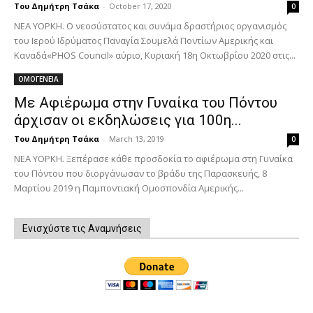
Του Δημήτρη Τσάκα
-
October 17, 2020
0
ΝΕΑ ΥΟΡΚΗ. Ο νεοσύστατος και συνάμα δραστήριος οργανισμός
του Ιερού Ιδρύματος Παναγία Σουμελά Ποντίων Αμερικής και
Καναδά«PHOS Council» αύριο, Κυριακή 18η Οκτωβρίου 2020 στις...
ΟΜΟΓΕΝΕΙΑ
Με Αφιέρωμα στην Γυναίκα του Πόντου
άρχισαν οι εκδηλώσεις για 100η...
Του Δημήτρη Τσάκα
-
March 13, 2019
0
ΝΕΑ ΥΟΡΚΗ. Ξεπέρασε κάθε προσδοκία το αφιέρωμα στη Γυναίκα
του Πόντου που διοργάνωσαν το βράδυ της Παρασκευής, 8
Μαρτίου 2019 η Παμποντιακή Ομοσπονδία Αμερικής...
Ενισχύστε τις Αναμνήσεις