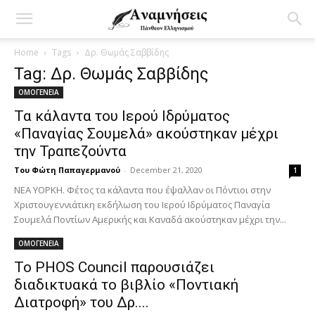
Home
Tags
Δρ. Θωμάς Σαββίδης
Tag: Δρ. Θωμάς Σαββίδης
ΟΜΟΓΕΝΕΙΑ
Τα κάλαντα του Ιερού Ιδρύματος
«Παναγίας Σουμελά» ακούστηκαν μέχρι
την Τραπεζούντα
Του Φώτη Παπαγερμανού
-
December 21, 2020
1
ΝΕΑ ΥΟΡΚΗ. Φέτος τα κάλαντα που έψαλλαν οι Πόντιοι στην
Χριστουγεννιάτικη εκδήλωση του Ιερού Ιδρύματος Παναγία
Σουμελά Ποντίων Αμερικής και Καναδά ακούστηκαν μέχρι την...
ΟΜΟΓΕΝΕΙΑ
To PHOS Council παρουσιάζει
διαδικτυακά το βιβλίο «Ποντιακή
Διατροφή» του Δρ....