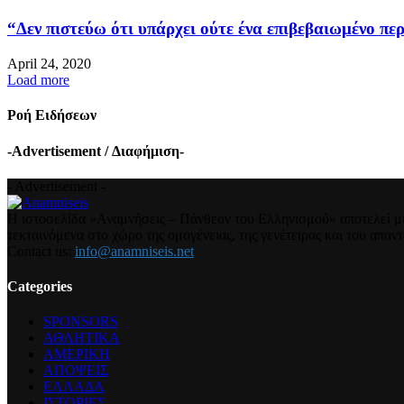
“Δεν πιστεύω ότι υπάρχει ούτε ένα επιβεβαιωμένο περ
April 24, 2020
Load more
Ροή Ειδήσεων
-Advertisement / Διαφήμιση-
- Advertisement -
Η ιστοσελίδα «Αναμνήσεις – Πάνθεον του Ελληνισμού» αποτελεί μια
τεκταινόμενα στο χώρο της ομογένειας, της γενέτειρας και του απα
Contact us:
info@anamniseis.net
Categories
SPONSORS
ΑΘΛΗΤΙΚΑ
ΑΜΕΡΙΚΗ
ΑΠΟΨΕΙΣ
ΕΛΛΑΔΑ
ΙΣΤΟΡΙΕΣ