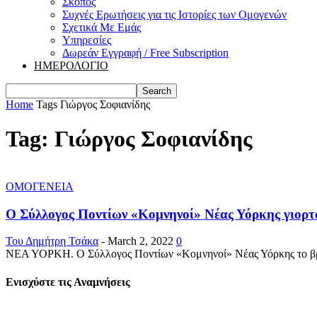
Σκοπός
Συχνές Ερωτήσεις για τις Ιστορίες των Ομογενών
Σχετικά Με Εμάς
Υπηρεσίες
Δωρεάν Εγγραφή / Free Subscription
ΗΜΕΡΟΛΟΓΙΟ
Home
Tags
Γιώργος Σοφιανίδης
Tag: Γιώργος Σοφιανίδης
ΟΜΟΓΕΝΕΙΑ
Ο Σύλλογος Ποντίων «Κομνηνοί» Νέας Υόρκης γιορτά
Του Δημήτρη Τσάκα
-
March 2, 2022
0
ΝΕΑ ΥΟΡΚΗ. Ο Σύλλογος Ποντίων «Κομνηνοί» Νέας Υόρκης το βράδυ
Ενισχύστε τις Αναμνήσεις