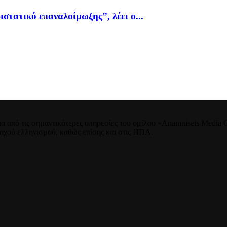
ιστατικό επαναλοίμωξης”, λέει ο...
 από τις σημαντικότερες υπηρεσίες του ομίλου «Anamniseis Media Gr
νταχού ελληνισμού, καθώς επίσης και στις ΗΠΑ.