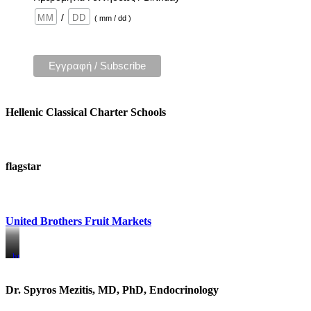
/
( mm / dd )
Hellenic Classical Charter Schools
flagstar
United Brothers Fruit Markets
https://www.unitedbrothersfruitmarkets.com/
https://www.unitedbrothersfruitmarkets.com/
Dr. Spyros Mezitis, MD, PhD, Endocrinology