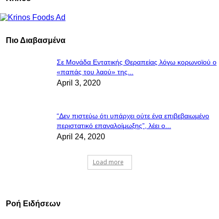
Πιο Διαβασμένα
Σε Μονάδα Εντατικής Θεραπείας λόγω κορωνοϊού ο
«παπάς του λαού» της...
April 3, 2020
“Δεν πιστεύω ότι υπάρχει ούτε ένα επιβεβαιωμένο
περιστατικό επαναλοίμωξης”, λέει ο...
April 24, 2020
Load more
Ροή Ειδήσεων