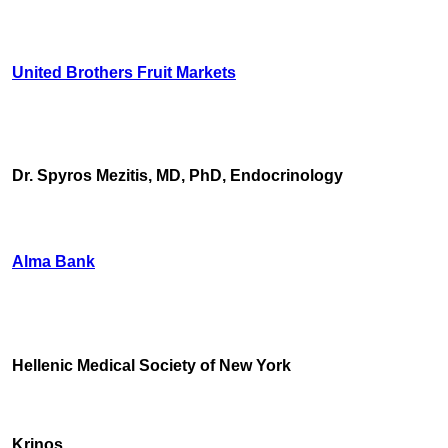
United Brothers Fruit Markets
https://www.unitedbrothersfruitmarkets.com/
https://www.unitedbrothersfruitmarkets.com/
Dr. Spyros Mezitis, MD, PhD, Endocrinology
Alma Bank
Hellenic Medical Society of New York
Krinos