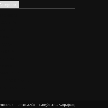
Categories
SPONSORS
ΑΘΛΗΤΙΚΑ
ΑΜΕΡΙΚΗ
ΑΠΟΨΕΙΣ
ΕΛΛΑΔΑ
ΙΣΤΟΡΙΕΣ
ΚΟΥΖΙΝΑ
ΚΥΠΡΟΣ
ΟΜΟΓΕΝΕΙΑ
ΓΕΛΟΙΟΓΡΑΦΙΑ
ΤΕΛΕΥΤΑΙΑ ΝΕΑ
 Subscribe
Επικοινωνία
Ενισχύστε τις Αναμνήσεις