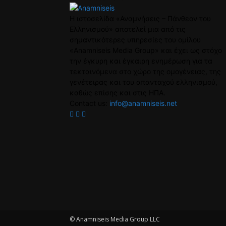
Η ιστοσελίδα «Αναμνήσεις – Πάνθεον του
Ελληνισμού» αποτελεί μια από τις
σημαντικότερες υπηρεσίες του ομίλου
«Anamniseis Media Group» και έχει ως στόχο
την έγκυρη και έγκαιρη ενημέρωση για τα
τεκταινόμενα στο χώρο της ομογένειας, της
γενέτειρας και του απανταχού ελληνισμού,
καθώς επίσης και στις ΗΠΑ.
Contact us:
info@anamniseis.net
© Anamniseis Media Group LLC