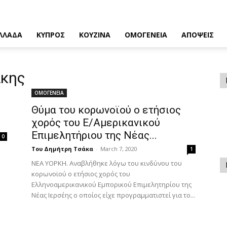
ΛΛΑΔΑ
ΚΥΠΡΟΣ
ΚΟΥΖΙΝΑ
ΟΜΟΓΕΝΕΙΑ
ΑΠΟΨΕΙΣ
άκης
ΟΜΟΓΕΝΕΙΑ
Θύμα του κορωνοϊού ο ετήσιος
χορός του Ε/Αμερικανικού
Επιμελητήριου της Νέας...
0
Του Δημήτρη Τσάκα
-
March 7, 2020
1
ΝΕΑ ΥΟΡΚΗ. Αναβλήθηκε λόγω του κινδύνου του
κορωνοϊού ο ετήσιος χορός του
Ελληνοαμερικανικού Εμπορικού Επιμελητηρίου της
Νέας Ιερσέης ο οποίος είχε προγραμματιστεί για το...