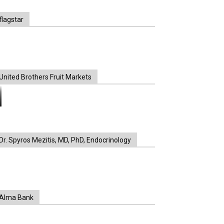
flagstar
United Brothers Fruit Markets
https://www.unitedbrothersfruitmarkets.com/
https://www.unitedbrothersfruitmarkets.com/
Dr. Spyros Mezitis, MD, PhD, Endocrinology
Alma Bank