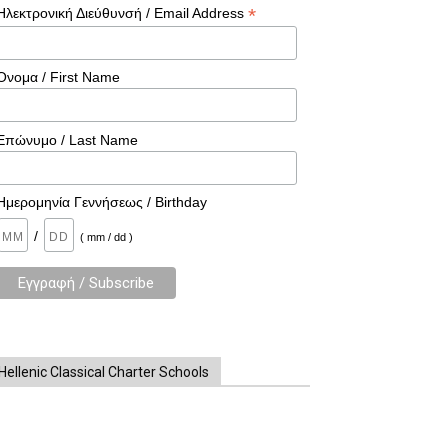
*
Ηλεκτρονική Διεύθυνσή / Email Address
Όνομα / First Name
Επώνυμο / Last Name
Ημερομηνία Γεννήσεως / Birthday
/
( mm / dd )
Hellenic Classical Charter Schools