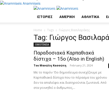
Anamniseis
ΙΣΤΟΡΙΕΣ
ΑΜΕΡΙΚΗ
ΑΘΛΗΤΙΚΑ
Ε
Home
Tags
Γιώργος Βασιλαράκης
Tag: Γιώργος Βασιλαρ
ΟΜΟΓΕΝΕΙΑ
Παραδοσιακά Καρπαθιακά
δίστιχα – 15ο (Also in English)
Του Μανώλη Κασσώτη
-
February 21, 2024
Με το παρόν 15ο δημοσίευμα συνεχίζουμε με
Καρπαθιακά δίστιχα που το πέρασμα του χρόνου
δεν τα απαλείφει και διατηρούνται ζωντανά. Από
στα γεννηθεί ο άνθρωπος,...