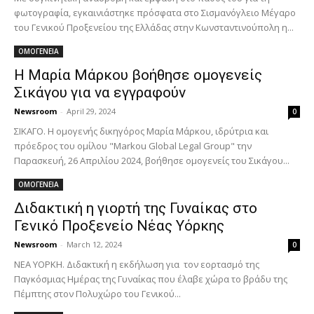
φωτογραφία, εγκαινιάστηκε πρόσφατα στο Σισμανόγλειο Μέγαρο
του Γενικού Προξενείου της Ελλάδας στην Κωνσταντινούπολη η...
ΟΜΟΓΕΝΕΙΑ
Η Μαρία Μάρκου βοήθησε ομογενείς
Σικάγου για να εγγραφούν
Newsroom
-
April 29, 2024
0
ΣΙΚΑΓΟ. Η ομογενής δικηγόρος Μαρία Μάρκου, ιδρύτρια και
πρόεδρος του ομίλου "Markou Global Legal Group" την
Παρασκευή, 26 Απριλίου 2024, βοήθησε ομογενείς του Σικάγου...
ΟΜΟΓΕΝΕΙΑ
Διδακτική η γιορτή της Γυναίκας στο
Γενικό Προξενείο Νέας Υόρκης
Newsroom
-
March 12, 2024
0
ΝΕΑ ΥΟΡΚΗ. Διδακτική η εκδήλωση για τον εορτασμό της
Παγκόσμιας Ημέρας της Γυναίκας που έλαβε χώρα το βράδυ της
Πέμπτης στον Πολυχώρο του Γενικού...