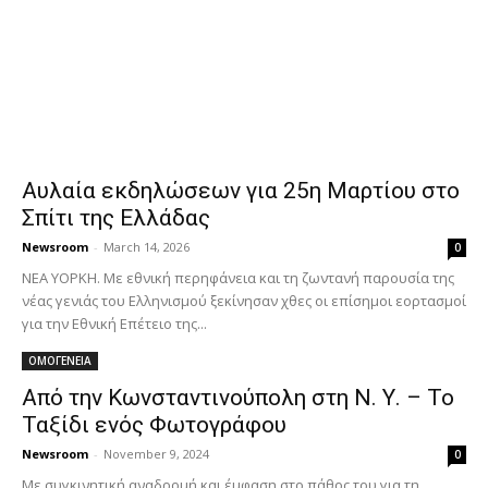
Αυλαία εκδηλώσεων για 25η Μαρτίου στο
Σπίτι της Ελλάδας
Newsroom
-
March 14, 2026
0
ΝΕΑ ΥΟΡΚΗ. Με εθνική περηφάνεια και τη ζωντανή παρουσία της
νέας γενιάς του Ελληνισμού ξεκίνησαν χθες οι επίσημοι εορτασμοί
για την Εθνική Επέτειο της...
ΟΜΟΓΕΝΕΙΑ
Από την Κωνσταντινούπολη στη Ν. Υ. – Το
Ταξίδι ενός Φωτογράφου
Newsroom
-
November 9, 2024
0
Με συγκινητική αναδρομή και έμφαση στο πάθος του για τη