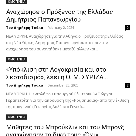
ΟΜΟΓΕΝΕΙΑ
Αναχώρησε ο Πρόξενος της Ελλάδας
Δημήτριος Παπαγεωργίου
Του Δημήτρη Τσάκα
-
February 2, 2024
0
ΝΕΑ ΥΟΡΚΗ. Αναχώρησε για την Αθήνα ο Πρόξενος της Ελλάδας
στη Νέα Υόρκη, Δημήτριος Παπαγεωργίου και πριν την
αναχώρησή του συναντήθηκε μεταξύ άλλων και...
ΟΜΟΓΕΝΕΙΑ
«Υπόκλιση στη Λογοκρισία και στο
Σκοταδισμό», λέει η Ο. Μ. ΣΥΡΙΖΑ...
Του Δημήτρη Τσάκα
-
December 23, 2023
2
ΝΕΑ ΥΟΡΚΗ. Η εντολή του υπουργού Εξωτερικών Γιώργου
Γεραπετρίτη για την απόσυρση της «Ρόζ σημαίας» από την έκθεση
της ομογενούς Γεωργίας Λαλέ στο Γενικό...
ΟΜΟΓΕΝΕΙΑ
Μαθητές του Μπρούκλιν και του Μπρονξ
αναφώνησαν το δικό τους «Όχι»...