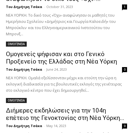
Του Δημήτρη Τσάκα
-
October 31, 2023
1
ΝΕΑ ΥΟΡΚΗ. Το δικό τους «Όχι» αναφώνησαν οι μαθητές του
Ημερήσιου Σχολείου «Δημήτριος και Γεωργία Καλοειδή» του
Μπρούκλιν και του Ελληνοαμερικανικού Ινστιτούτου του
Μπρονξ...
ΟΜΟΓΕΝΕΙΑ
Ομογενείς ψήφισαν και στο Γενικό
Προξενείο της Ελλάδας στη Νέα Υόρκη
Του Δημήτρη Τσάκα
-
June 24, 2023
0
ΝΕΑ ΥΟΡΚΗ. Ομαλά εξελίσσονταν μέχρι και ετούτη την ώρα η
εκλογική διαδικασία για τις βουλευτικές εκλογές της γενέτειρας
στο εκλογικό κέντρο που έχει δημιουργηθεί...
ΟΜΟΓΕΝΕΙΑ
Διήμερες εκδηλώσεις για την 104η
επέτειο της Γενοκτονίας στη Νέα Υόρκη...
Του Δημήτρη Τσάκα
-
May 14, 2023
0