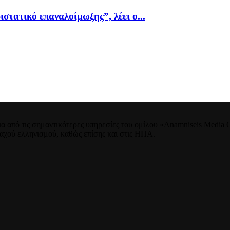
ιστατικό επαναλοίμωξης”, λέει ο...
 από τις σημαντικότερες υπηρεσίες του ομίλου «Anamniseis Media Gr
νταχού ελληνισμού, καθώς επίσης και στις ΗΠΑ.