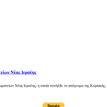
είων Νέας Ιερσέης
είων Νέας Ιερσέης, η οποία συνήλθε το απόγευμα της Κυριακής, 19