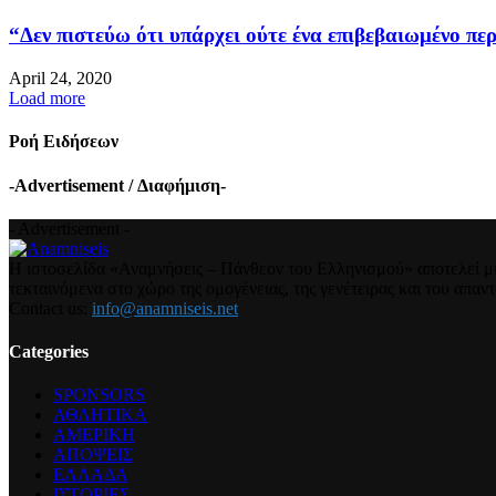
“Δεν πιστεύω ότι υπάρχει ούτε ένα επιβεβαιωμένο περ
April 24, 2020
Load more
Ροή Ειδήσεων
-Advertisement / Διαφήμιση-
- Advertisement -
Η ιστοσελίδα «Αναμνήσεις – Πάνθεον του Ελληνισμού» αποτελεί μια
τεκταινόμενα στο χώρο της ομογένειας, της γενέτειρας και του απα
Contact us:
info@anamniseis.net
Categories
SPONSORS
ΑΘΛΗΤΙΚΑ
ΑΜΕΡΙΚΗ
ΑΠΟΨΕΙΣ
ΕΛΛΑΔΑ
ΙΣΤΟΡΙΕΣ