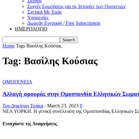
Σκοπός
Συχνές Ερωτήσεις για τις Ιστορίες των Ομογενών
Σχετικά Με Εμάς
Υπηρεσίες
Δωρεάν Εγγραφή / Free Subscription
ΗΜΕΡΟΛΟΓΙΟ
Home
Tags
Βασίλης Κούσιας
Tag: Βασίλης Κούσιας
ΟΜΟΓΕΝΕΙΑ
Αλλαγή φρουράς στην Ομοσπονδία Ελληνικών Σωματ
Του Δημήτρη Τσάκα
-
March 23, 2023
0
ΝΕΑ ΥΟΡΚΗ. Η γενική συνέλευση της Ομοσπονδίας Ελληνικών Σωματ
Ενισχύστε τις Αναμνήσεις