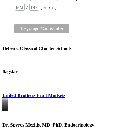
/
( mm / dd )
Hellenic Classical Charter Schools
flagstar
United Brothers Fruit Markets
https://www.unitedbrothersfruitmarkets.com/
https://www.unitedbrothersfruitmarkets.com/
Dr. Spyros Mezitis, MD, PhD, Endocrinology