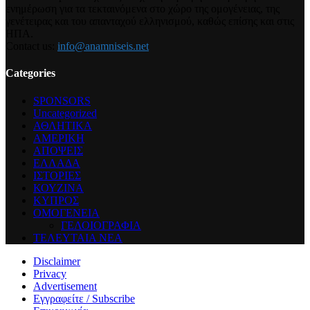
ενημέρωση για τα τεκταινόμενα στο χώρο της ομογένειας, της
γενέτειρας και του απανταχού ελληνισμού, καθώς επίσης και στις
ΗΠΑ.
Contact us:
info@anamniseis.net
Categories
SPONSORS
Uncategorized
ΑΘΛΗΤΙΚΑ
ΑΜΕΡΙΚΗ
ΑΠΟΨΕΙΣ
ΕΛΛΑΔΑ
ΙΣΤΟΡΙΕΣ
ΚΟΥΖΙΝΑ
ΚΥΠΡΟΣ
ΟΜΟΓΕΝΕΙΑ
ΓΕΛΟΙΟΓΡΑΦΙΑ
ΤΕΛΕΥΤΑΙΑ ΝΕΑ
Disclaimer
Privacy
Advertisement
Εγγραφείτε / Subscribe