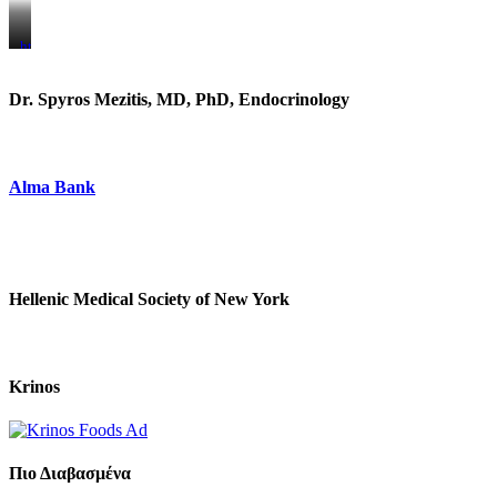
https://www.unitedbrothersfruitmarkets.com/
https://www.unitedbrothersfruitmarkets.com/
Dr. Spyros Mezitis, MD, PhD, Endocrinology
Alma Bank
Hellenic Medical Society of New York
Krinos
Πιο Διαβασμένα