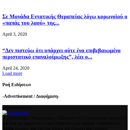
Σε Μονάδα Εντατικής Θεραπείας λόγω κορωνοϊού ο
«παπάς του λαού» της...
April 3, 2020
“Δεν πιστεύω ότι υπάρχει ούτε ένα επιβεβαιωμένο
περιστατικό επαναλοίμωξης”, λέει ο...
April 24, 2020
Load more
Ροή Ειδήσεων
-Advertisement / Διαφήμιση-
- Advertisement -
Η ιστοσελίδα «Αναμνήσεις – Πάνθεον του Ελληνισμού» αποτελεί
μια από τις σημαντικότερες υπηρεσίες του ομίλου «Anamniseis
Media Group» και έχει ως στόχο την έγκυρη και έγκαιρη