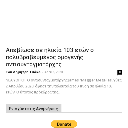
Απεβίωσε σε ηλικία 103 ετών ο
πολυβραβευμένος ομογενής
αντισυνταγματάρχης
Του Δημήτρη Τσάκα
-
April 3, 2020
0
ΝΕΑ ΥΟΡΚΗ. Ο αντισυνταγματάρχης James “Maggie” Megellas, χθες,
2 Απριλίου 2020, άφησε την τελευταία του πνοή σε ηλικία 103
ετών. Ο ύπατος πρόεδρος της...
Ενισχύστε τις Αναμνήσεις