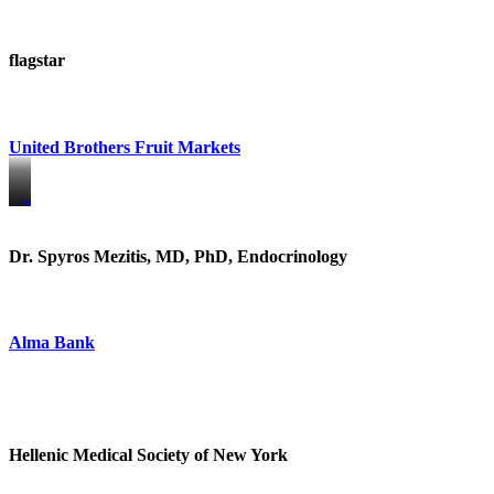
flagstar
United Brothers Fruit Markets
https://www.unitedbrothersfruitmarkets.com/
https://www.unitedbrothersfruitmarkets.com/
Dr. Spyros Mezitis, MD, PhD, Endocrinology
Alma Bank
Hellenic Medical Society of New York