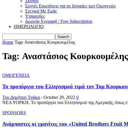
Σκοπός
Συχνές Ερωτήσεις για τις Ιστορίες των Ομογενών
Σχετικά Με Εμάς
Υπηρεσίες
Δωρεάν Εγγραφή / Free Subscription
ΗΜΕΡΟΛΟΓΙΟ
Home
Tags
Αναστάσιος Κουρκουμέλης
Tag: Αναστάσιος Κουρκουμέλη
ΟΜΟΓΕΝΕΙΑ
Το προπύργιο του Ελληνισμού τιμά τον Τομ Κουρκουμέ
Του Δημήτρη Τσάκα
-
October 29, 2022
0
ΝΕΑ ΥΟΡΚΗ. Το προπύργιο του Ελληνισμού της Αμερικής, όπως είθ
SPONSORS
Ανάρπαστες οι γρανίτες του «United Brothers Fruit 