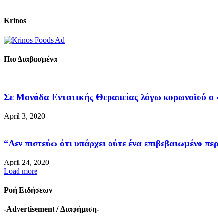
Krinos
Πιο Διαβασμένα
Σε Μονάδα Εντατικής Θεραπείας λόγω κορωνοϊού ο «
April 3, 2020
“Δεν πιστεύω ότι υπάρχει ούτε ένα επιβεβαιωμένο περ
April 24, 2020
Load more
Ροή Ειδήσεων
-Advertisement / Διαφήμιση-