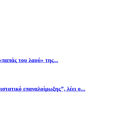
παπάς του λαού» της...
ιστατικό επαναλοίμωξης”, λέει ο...