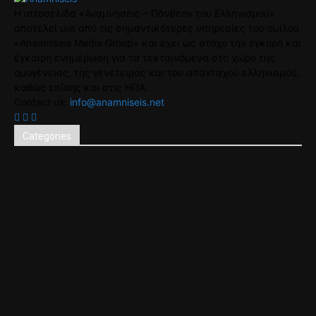
Η ιστοσελίδα «Αναμνήσεις – Πάνθεον του Ελληνισμού»
αποτελεί μια από τις σημαντικότερες υπηρεσίες του ομίλου
«Anamniseis Media Group» και έχει ως στόχο την έγκυρη και
έγκαιρη ενημέρωση για τα τεκταινόμενα στο χώρο της
ομογένειας, της γενέτειρας και του απανταχού ελληνισμού,
καθώς επίσης και στις ΗΠΑ.
Contact us:
info@anamniseis.net
Categories
SPONSORS
ΑΘΛΗΤΙΚΑ
ΑΜΕΡΙΚΗ
ΑΠΟΨΕΙΣ
ΕΛΛΑΔΑ
ΙΣΤΟΡΙΕΣ
ΚΟΥΖΙΝΑ
ΚΥΠΡΟΣ