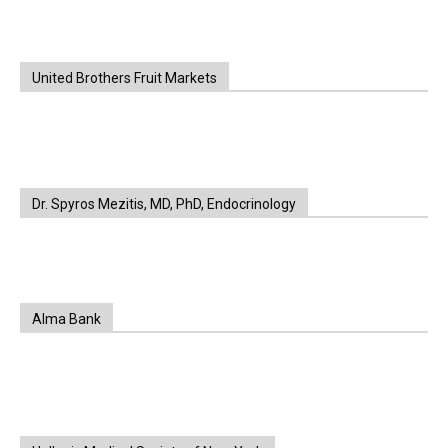
United Brothers Fruit Markets
https://www.unitedbrothersfruitmarkets.com/
https://www.unitedbrothersfruitmarkets.com/
Dr. Spyros Mezitis, MD, PhD, Endocrinology
Alma Bank