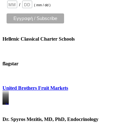
/
( mm / dd )
Hellenic Classical Charter Schools
flagstar
United Brothers Fruit Markets
https://www.unitedbrothersfruitmarkets.com/
https://www.unitedbrothersfruitmarkets.com/
Dr. Spyros Mezitis, MD, PhD, Endocrinology