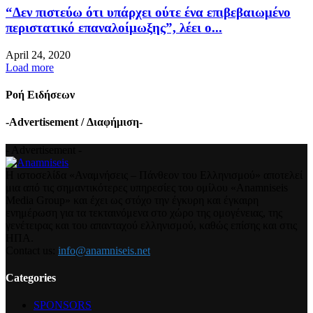
“Δεν πιστεύω ότι υπάρχει ούτε ένα επιβεβαιωμένο
περιστατικό επαναλοίμωξης”, λέει ο...
April 24, 2020
Load more
Ροή Ειδήσεων
-Advertisement / Διαφήμιση-
- Advertisement -
Η ιστοσελίδα «Αναμνήσεις – Πάνθεον του Ελληνισμού» αποτελεί
μια από τις σημαντικότερες υπηρεσίες του ομίλου «Anamniseis
Media Group» και έχει ως στόχο την έγκυρη και έγκαιρη
ενημέρωση για τα τεκταινόμενα στο χώρο της ομογένειας, της
γενέτειρας και του απανταχού ελληνισμού, καθώς επίσης και στις
ΗΠΑ.
Contact us:
info@anamniseis.net
Categories
SPONSORS