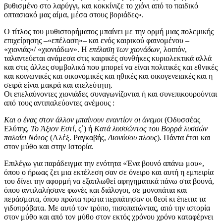
βυθισμένο στο λαρύγγι, και κοκκίνιζε το χιόνι από το παιδικό
οπτασιακό μας αίμα, μέσα στους βοριάδες».
Ο τίτλος του μυθιστορήματος μπαίνει με την ορμή μιας πολεμικής
επιχείρησης –«επέλαση»– και ενός καιρικού φαινομένου –
«χιονιάς»/ «χιονιάδων». Η
επέλαση των χιονάδων,
λοιπόν,
ταλαντεύεται ανάμεσα στις καιρικές συνθήκες κυριολεκτικά αλλά
και στις άλλες συμβολικά που μπορεί να είναι πολιτικές και εθνικές
και κοινωνικές και οικονομικές και ηθικές και οικογενειακές και η
σειρά είναι μακρά και ατελεύτητη.
Οι επελαύνοντες χιονιάδες συναγωνίζονται ή και συνεπικουρούνται
από τους αντιπαλεύοντες ανέμους :
Και ο ένας στον άλλον μπαίνουν εναντίον οι άνεμοι
(Οδυσσέας
Ελύτης,
Το Άξιον Εστί
, ς΄) ή
Κατά λυσσώντος του Βορρά λυσσών
παλαίει Νότος
(Αλέξ. Ραγκαβής,
Διονύσου πλους
). Πάντα έτσι και
στον μύθο και στην Ιστορία.
Επιλέγω για παράδειγμα την ενότητα «Ένα βουνό απάνω μου»,
όπου ο ήρωας ζει μια εκτέλεση σαν σε όνειρο και αυτή η εμπειρία
του δίνει την αφορμή να εξαπλωθεί αφηγηματικά πάνω στα βουνά,
όπου αντιλαλήσανε φωνές και διάλογοι, σε μονοπάτια και
περάσματα, όπου πρώτα πρώτα περπάτησαν οι θεοί κι έπειτα τα
γιδοπρόβατα. Με αυτό τον τρόπο, πισοπατώντας, από την ιστορία
στον μύθο και από τον μύθο στον εκτός χρόνου χρόνο καταφέρνει