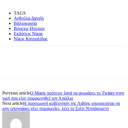
TAGS
Ανθούλα Δανιήλ
βιβλιοκρισία
Βόρειος Ηπειρος
Εκδόσεις Νίκας
Νίκος Κατσαλίδας
Previous article
O Μασκ πρότεινε ξανά να αγοράσει το Twitter στην
τιμή που είχε συμφωνηθεί τον Απρίλιο
Next article
Η προσωρινή κυβέρνηση της Λιβύης υποχρεούται να
μην υπογράφει νέες συμφωνίες, λέει το Στέιτ Ντιπάρτμεντ