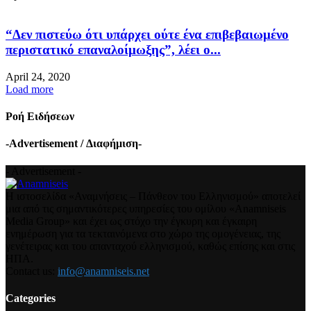
“Δεν πιστεύω ότι υπάρχει ούτε ένα επιβεβαιωμένο
περιστατικό επαναλοίμωξης”, λέει ο...
April 24, 2020
Load more
Ροή Ειδήσεων
-Advertisement / Διαφήμιση-
- Advertisement -
Η ιστοσελίδα «Αναμνήσεις – Πάνθεον του Ελληνισμού» αποτελεί
μια από τις σημαντικότερες υπηρεσίες του ομίλου «Anamniseis
Media Group» και έχει ως στόχο την έγκυρη και έγκαιρη
ενημέρωση για τα τεκταινόμενα στο χώρο της ομογένειας, της
γενέτειρας και του απανταχού ελληνισμού, καθώς επίσης και στις
ΗΠΑ.
Contact us:
info@anamniseis.net
Categories