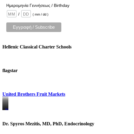
Ημερομηνία Γεννήσεως / Birthday
/
( mm / dd )
Hellenic Classical Charter Schools
flagstar
United Brothers Fruit Markets
https://www.unitedbrothersfruitmarkets.com/
https://www.unitedbrothersfruitmarkets.com/
Dr. Spyros Mezitis, MD, PhD, Endocrinology