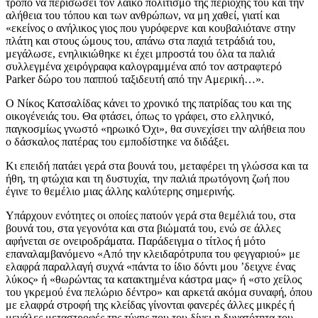
τρόπο να περισώσει τον λαϊκό πολιτισμό της περιοχής του και την
αλήθεια του τόπου και των ανθρώπων, να μη χαθεί, γιατί και
«εκείνος ο ανήλικος γιος που γυρόφερνε και κουβαλιότανε στην
πλάτη και στους ώμους του, απάνω στα παχιά τετράδιά του,
μεγάλωσε, ενηλικιώθηκε κι έχει μπροστά του όλα τα παλιά
συλλεγμένα χειρόγραφα καλογραμμένα από τον αστραφτερό
Parker δώρο του παππού ταξιδευτή από την Αμερική…».
Ο Νίκος Κατσαλίδας κάνει το χρονικό της πατρίδας του και της
οικογένειάς του. Θα φτάσει, όπως το γράφει, στο ελληνικό,
παγκοσμίως γνωστό «ηρωικό Όχι», θα συνεχίσει την αλήθεια που
ο δάσκαλος πατέρας του εμποδίστηκε να διδάξει.
Κι επειδή πατάει γερά στα βουνά του, μεταφέρει τη γλώσσα και τα
ήθη, τη φτώχια και τη δυστυχία, την παλιά πρωτόγονη ζωή που
έγινε το θεμέλιο μιας άλλης καλύτερης σημερινής.
Υπάρχουν ενότητες οι οποίες πατούν γερά στα θεμέλιά του, στα
βουνά του, στα γεγονότα και στα βιώματά του, ενώ σε άλλες
αφήνεται σε ονειροδράματα. Παράδειγμα ο τίτλος ή μότο
επαναλαμβανόμενο «Από την κλειδαρότρυπα του φεγγαριού» με
ελαφρά παραλλαγή συχνά «πάντα το ίδιο δόντι μου ’δειχνε ένας
λύκος» ή «θωρώντας τα κατακτημένα κάστρα μας» ή «στο χείλος
του γκρεμού ένα πελώριο δέντρο» και αρκετά ακόμα συναφή, όπου
με ελαφρά στροφή της κλείδας γίνονται φανερές άλλες μικρές ή
μεγάλες μεταστροφές της τύχης που του δίνει η δυνατότητα του