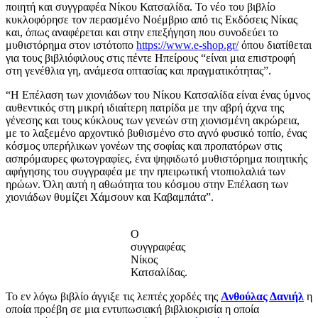
ποιητή και συγγραφέα Νίκου Κατσαλίδα. Το νέο του βιβλίο
κυκλοφόρησε τον περασμένο Νοέμβριο από τις Εκδόσεις Νίκας
και, όπως αναφέρεται και στην επεξήγηση που συνοδεύει το
μυθιστόρημα στον ιστότοπο
https://www.e-shop.gr/
όπου διατίθεται
για τους βιβλιόφιλους στις πέντε Ηπείρους “είναι μια επιστροφή
στη γενέθλια γη, ανάμεσα οπτασίας και πραγματικότητας”.
“Η Επέλαση των χιονιάδων του Νίκου Κατσαλίδα είναι ένας ύμνος
αυθεντικός στη μικρή ιδιαίτερη πατρίδα με την αβρή άχνα της
γένεσης και τους κύκλους των γενεών στη χιονισμένη ακρώρεια,
με το λαξεμένο αρχοντικό βυθισμένο στο αγνό φυσικό τοπίο, ένας
κόσμος υπερήλικων γονέων της σοφίας και προπατόρων στις
ασπρόμαυρες φωτογραφίες, ένα ψηφιδωτό μυθιστόρημα ποιητικής
αφήγησης του συγγραφέα με την ηπειρωτική ντοπιολαλιά των
ηρώων. Όλη αυτή η αθωότητα του κόσμου στην Επέλαση των
χιονιάδων θυμίζει Χάμσουν και Καβαμπάτα”.
Ο
συγγραφέας
Νίκος
Κατσαλίδας.
Το εν λόγω βιβλίο άγγιξε τις λεπτές χορδές της
Ανθούλας Δανιήλ
η
οποία προέβη σε μια εντυπωσιακή βιβλιοκρισία η οποία