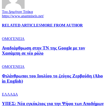
Του Δημήτρη Τσάκα
https://www.anamniseis.net/
RELATED ARTICLES
MORE FROM AUTHOR
ΟΜΟΓΕΝΕΙΑ
Αναδιάρθρωση στην ΤΝ της Google με τον
Χασάμπη σε νέο ρόλο
ΟΜΟΓΕΝΕΙΑ
Φιλάνθρωποι του Ιουλίου το ζεύγος Ζερβούδη (Also
in English)
ΕΛΛΑΔΑ
ΥΠΕΣ: Νέα εγκύκλιος για την Ψήφο των Αποδήμων