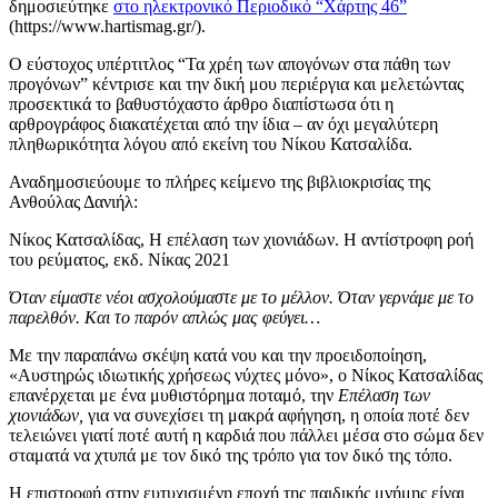
δημοσιεύτηκε
στο ηλεκτρονικό Περιοδικό “Χάρτης 46”
(https://www.hartismag.gr/).
Ο εύστοχος υπέρτιτλος “Τα χρέη των απογόνων στα πάθη των
προγόνων” κέντρισε και την δική μου περιέργια και μελετώντας
προσεκτικά το βαθυστόχαστο άρθρο διαπίστωσα ότι η
αρθρογράφος διακατέχεται από την ίδια – αν όχι μεγαλύτερη
πληθωρικότητα λόγου από εκείνη του Νίκου Κατσαλίδα.
Αναδημοσιεύουμε το πλήρες κείμενο της βιβλιοκρισίας της
Ανθούλας Δανιήλ:
Νίκος Κατσαλίδας, Η επέλαση των χιονιάδων. Η αντίστροφη ροή
του ρεύματος, εκδ. Νίκας 2021
Όταν είμαστε νέοι ασχολούμαστε με το μέλλον. Όταν γερνάμε με το
παρελθόν. Και το παρόν απλώς μας φεύγει…
Με την παραπάνω σκέψη κατά νου και την προειδοποίηση,
«Αυστηρώς ιδιωτικής χρήσεως νύχτες μόνο», ο Νίκος Κατσαλίδας
επανέρχεται με ένα μυθιστόρημα ποταμό, την
Επέλαση των
χιονιάδων,
για να συνεχίσει τη μακρά αφήγηση, η οποία ποτέ δεν
τελειώνει γιατί ποτέ αυτή η καρδιά που πάλλει μέσα στο σώμα δεν
σταματά να χτυπά με τον δικό της τρόπο για τον δικό της τόπο.
Η επιστροφή στην ευτυχισμένη εποχή της παιδικής μνήμης είναι