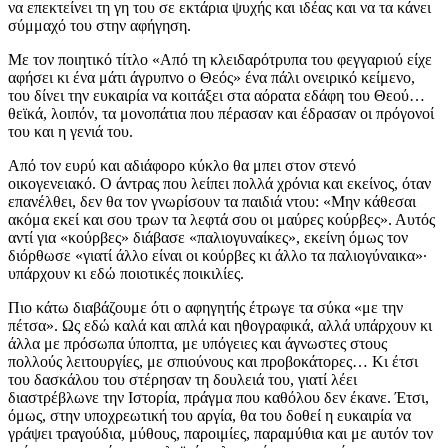
να επεκτείνει τη γη του σε εκτάρια ψυχής και ιδέας και να τα κάνει
σύμμαχό του στην αφήγηση.
Με τον ποιητικό τίτλο «Από τη κλειδαρότρυπα του φεγγαριού είχε
αφήσει κι ένα μάτι άγρυπνο ο Θεός» ένα πάλι ονειρικό κείμενο,
του δίνει την ευκαιρία να κοιτάξει στα αόρατα εδάφη του Θεού…
θεϊκά, λοιπόν, τα μονοπάτια που πέρασαν και έδρασαν οι πρόγονοί
του και η γενιά του.
Από τον ευρύ και αδιάφορο κύκλο θα μπει στον στενό
οικογενειακό. Ο άντρας που λείπει πολλά χρόνια και εκείνος, όταν
επανέλθει, δεν θα τον γνωρίσουν τα παιδιά ντου: «Μην κάθεσαι
ακόμα εκεί και σου τρων τα λεφτά σου οι μαύρες κούρβες». Αυτός
αντί για «κούρβες» διάβασε «παλιογυναίκες», εκείνη όμως τον
διόρθωσε «γιατί άλλο είναι οι κούρβες κι άλλο τα παλιογύναικα»∙
υπάρχουν κι εδώ ποιοτικές ποικιλίες.
Πιο κάτω διαβάζουμε ότι ο αφηγητής έτρωγε τα σύκα «με την
πέτσα». Ως εδώ καλά και απλά και ηθογραφικά, αλλά υπάρχουν κι
άλλα με πρόσωπα ύποπτα, με υπόγειες και άγνωστες στους
πολλούς λειτουργίες, με σπιούνους και προβοκάτορες… Κι έτσι
του δασκάλου του στέρησαν τη δουλειά του, γιατί λέει
διαστρέβλωνε την Ιστορία, πράγμα που καθόλου δεν έκανε. Έτσι,
όμως, στην υποχρεωτική του αργία, θα του δοθεί η ευκαιρία να
γράψει τραγούδια, μύθους, παροιμίες, παραμύθια και με αυτόν τον