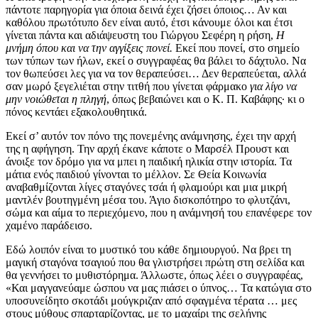
πάντοτε παρηγορία για όποια δεινά έχει ζήσει όποιος… Αν και
καθόλου πρωτότυπο δεν είναι αυτό, έτσι κάνουμε όλοι και έτσι
γίνεται πάντα και αδιάψευστη του Γιώργου Σεφέρη η ρήση,
Η
μνήμη όπου και να την αγγίξεις πονεί.
Εκεί που πονεί, στο σημείο
των τύπων των ήλων, εκεί ο συγγραφέας θα βάλει το δάχτυλο. Να
τον θωπεύσει λες για να τον θεραπεύσει… Δεν θεραπεύεται, αλλά
σαν μωρό ξεγελιέται στην τιτθή που γίνεται φάρμακο
για λίγο να
μην
νοιώθεται η πληγή
, όπως βεβαιώνει και ο Κ. Π. Καβάφης∙ κι ο
πόνος κεντάει εξακολουθητικά.
Εκεί σ’ αυτόν τον πόνο της πονεμένης ανάμνησης, έχει την αρχή
της η αφήγηση. Την αρχή έκανε κάποτε ο Μαρσέλ Προυστ και
άνοιξε τον δρόμο για να μπει η παιδική ηλικία στην ιστορία. Τα
μάτια ενός παιδιού γίνονται το μέλλον. Σε Θεία Κοινωνία
αναβαθμίζονται λίγες σταγόνες τσάι ή φλαμούρι και μια μικρή
μαντλέν βουτηγμένη μέσα του. Άγιο δισκοπότηρο το φλυτζάνι,
σώμα και αίμα το περιεχόμενο, που η ανάμνησή του επανέφερε τον
χαμένο παράδεισο.
Εδώ λοιπόν είναι το μυστικό του κάθε δημιουργού. Να βρει τη
μαγική σταγόνα τσαγιού που θα γλιστρήσει πρώτη στη σελίδα και
θα γεννήσει το μυθιστόρημα. Άλλωστε, όπως λέει ο συγγραφέας,
«Και μαγγανεύαμε ώσπου να μας πιάσει ο ύπνος… Τα κατώγια στο
υποσυνείδητο σκοτάδι μούγκριζαν από σφαγμένα τέρατα … μες
στους μύθους σπαρταρίζοντας, με το μαχαίρι της σελήνης