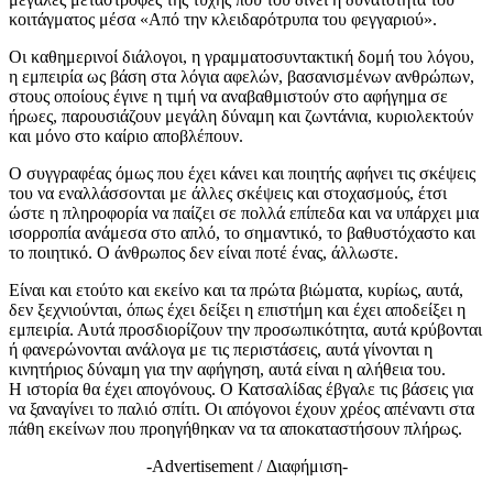
κοιτάγματος μέσα «Από την κλειδαρότρυπα του φεγγαριού».
Οι καθημερινοί διάλογοι, η γραμματοσυντακτική δομή του λόγου,
η εμπειρία ως βάση στα λόγια αφελών, βασανισμένων ανθρώπων,
στους οποίους έγινε η τιμή να αναβαθμιστούν στο αφήγημα σε
ήρωες, παρουσιάζουν μεγάλη δύναμη και ζωντάνια, κυριολεκτούν
και μόνο στο καίριο αποβλέπουν.
Ο συγγραφέας όμως που έχει κάνει και ποιητής αφήνει τις σκέψεις
του να εναλλάσσονται με άλλες σκέψεις και στοχασμούς, έτσι
ώστε η πληροφορία να παίζει σε πολλά επίπεδα και να υπάρχει μια
ισορροπία ανάμεσα στο απλό, το σημαντικό, το βαθυστόχαστο και
το ποιητικό. Ο άνθρωπος δεν είναι ποτέ ένας, άλλωστε.
Είναι και ετούτο και εκείνο και τα πρώτα βιώματα, κυρίως, αυτά,
δεν ξεχνιούνται, όπως έχει δείξει η επιστήμη και έχει αποδείξει η
εμπειρία. Αυτά προσδιορίζουν την προσωπικότητα, αυτά κρύβονται
ή φανερώνονται ανάλογα με τις περιστάσεις, αυτά γίνονται η
κινητήριος δύναμη για την αφήγηση, αυτά είναι η αλήθεια του.
Η ιστορία θα έχει απογόνους. Ο Κατσαλίδας έβγαλε τις βάσεις για
να ξαναγίνει το παλιό σπίτι. Οι απόγονοι έχουν χρέος απέναντι στα
πάθη εκείνων που προηγήθηκαν να τα αποκαταστήσουν πλήρως.
-Advertisement / Διαφήμιση-