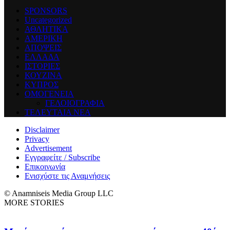
SPONSORS
Uncategorized
ΑΘΛΗΤΙΚΑ
ΑΜΕΡΙΚΗ
ΑΠΟΨΕΙΣ
ΕΛΛΑΔΑ
ΙΣΤΟΡΙΕΣ
ΚΟΥΖΙΝΑ
ΚΥΠΡΟΣ
ΟΜΟΓΕΝΕΙΑ
ΓΕΛΟΙΟΓΡΑΦΙΑ
ΤΕΛΕΥΤΑΙΑ ΝΕΑ
Disclaimer
Privacy
Advertisement
Εγγραφείτε / Subscribe
Επικοινωνία
Ενισχύστε τις Αναμνήσεις
© Anamniseis Media Group LLC
MORE STORIES