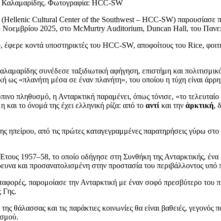
λεξ Καλαμαρίδης. Φωτογραφία: HCC-SW
Hellenic Cultural Center of the Southwest – HCC-SW) παρουσίασε π
5 Νοεμβρίου 2025, στο McMurtry Auditorium, Duncan Hall, του Πανε
έφερε κοντά υποστηρικτές του HCC-SW, αποφοίτους του Rice, φοιτητέ
αλαμαρίδης συνέδεσε ταξιδιωτική αφήγηση, επιστήμη και πολιτισμικ
κή ως «πλανήτη μέσα σε έναν πλανήτη», του οποίου η τύχη είναι άρρη
νο πληθυσμό, η Ανταρκτική παραμένει, όπως τόνισε, «το τελευταίο 
 και το όνομά της έχει ελληνική ρίζα: από το
αντί
και την
ἀ
ρκτική
, 
της ηπείρου, από τις πρώτες καταγεγραμμένες παρατηρήσεις γύρω στ
τους 1957–58, το οποίο οδήγησε στη Συνθήκη της Ανταρκτικής, ένα ε
ρευνα και προσανατολισμένη στην προστασία του περιβάλλοντος υπό 
εταφορές, παρομοίασε την Ανταρκτική με έναν σοφό πρεσβύτερο του 
 Γης.
η της θάλασσας και τις παράκτιες κοινωνίες θα είναι βαθειές, γεγονό
ισμού.