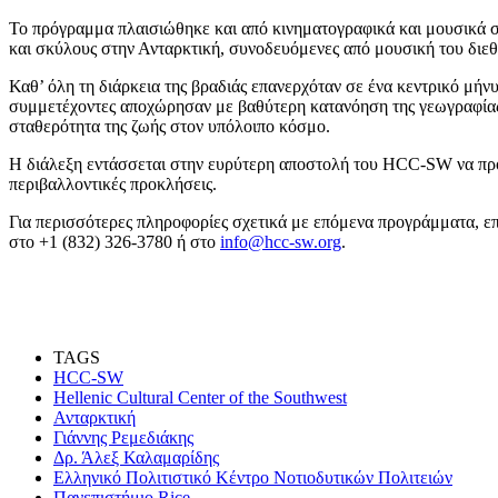
Το πρόγραμμα πλαισιώθηκε και από κινηματογραφικά και μουσικά σ
και σκύλους στην Ανταρκτική, συνοδευόμενες από μουσική του διε
Καθ’ όλη τη διάρκεια της βραδιάς επανερχόταν σε ένα κεντρικό μήνυ
συμμετέχοντες αποχώρησαν με βαθύτερη κατανόηση της γεωγραφίας,
σταθερότητα της ζωής στον υπόλοιπο κόσμο.
Η διάλεξη εντάσσεται στην ευρύτερη αποστολή του HCC-SW να προάγε
περιβαλλοντικές προκλήσεις.
Για περισσότερες πληροφορίες σχετικά με επόμενα προγράμματα, επ
στο +1 (832) 326-3780 ή στο
info@hcc-sw.org
.
TAGS
HCC-SW
Hellenic Cultural Center of the Southwest
Ανταρκτική
Γιάννης Ρεμεδιάκης
Δρ. Άλεξ Καλαμαρίδης
Ελληνικό Πολιτιστικό Κέντρο Νοτιοδυτικών Πολιτειών
Πανεπιστήμιο Rice