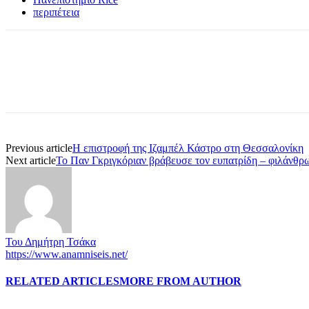
περιπέτεια
Share
Previous article
Η επιστροφή της Ιζαμπέλ Κάστρο στη Θεσσαλονίκη
Next article
Το Παν Γκριγκόριαν βράβευσε τον ευπατρίδη – φιλάνθρ
Του Δημήτρη Τσάκα
https://www.anamniseis.net/
RELATED ARTICLES
MORE FROM AUTHOR