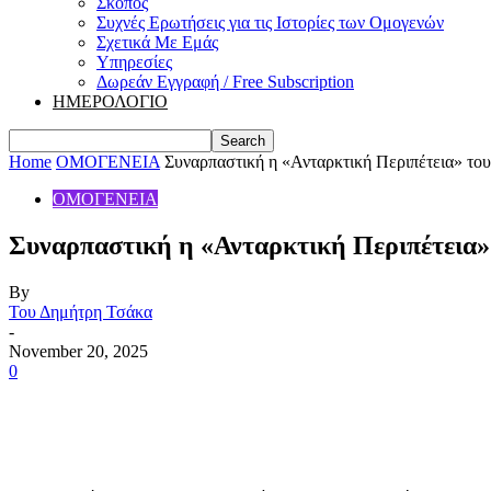
Σκοπός
Συχνές Ερωτήσεις για τις Ιστορίες των Ομογενών
Σχετικά Με Εμάς
Υπηρεσίες
Δωρεάν Εγγραφή / Free Subscription
ΗΜΕΡΟΛΟΓΙΟ
Home
ΟΜΟΓΕΝΕΙΑ
Συναρπαστική η «Ανταρκτική Περιπέτεια» το
ΟΜΟΓΕΝΕΙΑ
Συναρπαστική η «Ανταρκτική Περιπέτεια»
By
Του Δημήτρη Τσάκα
-
November 20, 2025
0
Share