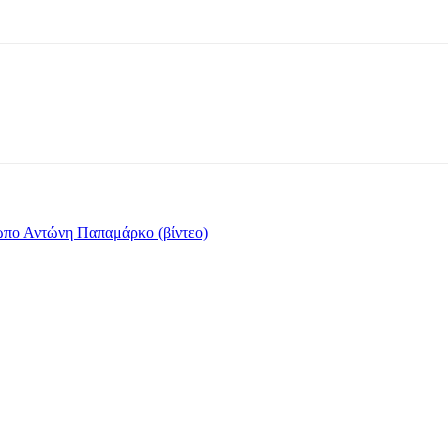
ωπο Αντώνη Παπαμάρκο (βίντεο)