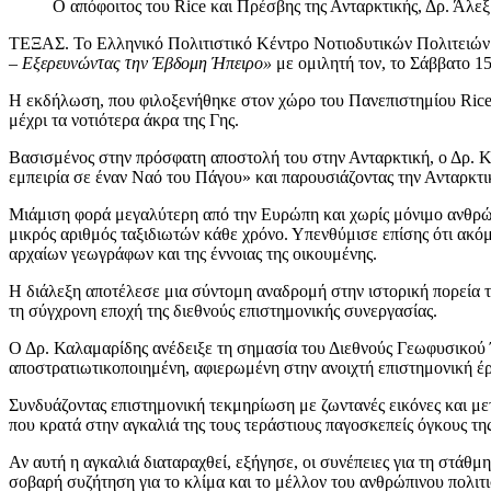
Ο απόφοιτος του Rice και Πρέσβης της Ανταρκτικής, Δρ. Ά
ΤΕΞΑΣ. Το Ελληνικό Πολιτιστικό Κέντρο Νοτιοδυτικών Πολιτειών (
– Εξερευνώντας την Έβδομη Ήπειρο»
με ομιλητή τον, το Σάββατο 1
Η εκδήλωση, που φιλοξενήθηκε στον χώρο του Πανεπιστημίου Rice, 
μέχρι τα νοτιότερα άκρα της Γης.
Βασισμένος στην πρόσφατη αποστολή του στην Ανταρκτική, ο Δρ. Κ
εμπειρία σε έναν Ναό του Πάγου» και παρουσιάζοντας την Ανταρκτι
Μιάμιση φορά μεγαλύτερη από την Ευρώπη και χωρίς μόνιμο ανθρώπι
μικρός αριθμός ταξιδιωτών κάθε χρόνο. Υπενθύμισε επίσης ότι ακόμη
αρχαίων γεωγράφων και της έννοιας της οικουμένης.
Η διάλεξη αποτέλεσε μια σύντομη αναδρομή στην ιστορική πορεία 
τη σύγχρονη εποχή της διεθνούς επιστημονικής συνεργασίας.
Ο Δρ. Καλαμαρίδης ανέδειξε τη σημασία του Διεθνούς Γεωφυσικού Έ
αποστρατιωτικοποιημένη, αφιερωμένη στην ανοιχτή επιστημονική έ
Συνδυάζοντας επιστημονική τεκμηρίωση με ζωντανές εικόνες και μ
που κρατά στην αγκαλιά της τους τεράστιους παγοσκεπείς όγκους της
Αν αυτή η αγκαλιά διαταραχθεί, εξήγησε, οι συνέπειες για τη στάθμ
σοβαρή συζήτηση για το κλίμα και το μέλλον του ανθρώπινου πολιτ