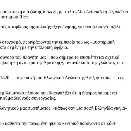
ρόσφατα τη διά ζώσης διάλεξη με τίτλο
«Μια Ανταρκτική Περιπέτεια
πιστημίου Rice.
ς και φίλους της πολικής εξερεύνησης, για ένα ζωντανό ταξίδι
ό στοχασμό, περιγράφοντας την εμπειρία του ως «μυστηριακή
κτα δεμένη με την υπόλοιπη υφήλιο.
σύνορο του πλανήτη μας», που σήμερα το επισκέπτεται σχετικά
δηλαδή «η αντίπερα της Αρκτικής», αντανάκλαση της γλώσσας των
ο 1820 — την εποχή του Ελληνικού Αγώνα της Ανεξαρτησίας — έως
μβληματικό πλαίσιο που διασφαλίζει ότι η ήπειρος παραμένει
πνεύμα διεθνούς συνεργασίας.
πλανητικού μας συστήματος: «κάπως σαν μια σοφή Ελληνίδα γιαγιά»
ς που καθιστά την παγωμένη ήπειρο κεντρικό παράγοντα σε κάθε