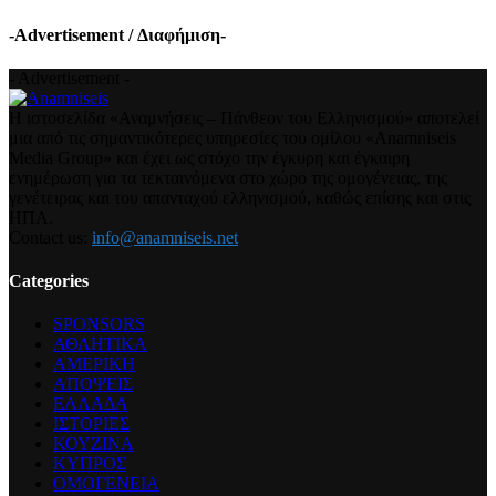
-Advertisement / Διαφήμιση-
- Advertisement -
Η ιστοσελίδα «Αναμνήσεις – Πάνθεον του Ελληνισμού» αποτελεί
μια από τις σημαντικότερες υπηρεσίες του ομίλου «Anamniseis
Media Group» και έχει ως στόχο την έγκυρη και έγκαιρη
ενημέρωση για τα τεκταινόμενα στο χώρο της ομογένειας, της
γενέτειρας και του απανταχού ελληνισμού, καθώς επίσης και στις
ΗΠΑ.
Contact us:
info@anamniseis.net
Categories
SPONSORS
ΑΘΛΗΤΙΚΑ
ΑΜΕΡΙΚΗ
ΑΠΟΨΕΙΣ
ΕΛΛΑΔΑ
ΙΣΤΟΡΙΕΣ
ΚΟΥΖΙΝΑ
ΚΥΠΡΟΣ
ΟΜΟΓΕΝΕΙΑ