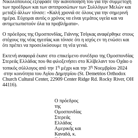
Νικολόπουλος εξέφρασε την ικανοποίησή του για την συμμετοχή
των προέδρων και των αντιπροσώπων των Συλλόγων Μελών και
μεταξύ άλλων τόνισε: «Καλή χρονιά σε όλους για την σημερινή
ημέρα. Εύχομαι αυτός ο χρόνος να είναι γεμάτος υγεία και να
αντιμετωπιστούν όλα τα προβλήματα».
Ο πρόεδρος της Ομοσπονδίας, Γιάννης Τσίγκας αναφέρθηκε στους
στόχους της νέας ηγεσίας και τόνισε ότι η ισχύς εν τη ενώσει και
ότι πρέπει να προσελκύσουμε τη νέα γενιά.
Εκτενή αναφορά έκανε στο επικείμενο συνέδριο της Ομοσπονδίας
Στερεάς Ελλάδας που θα φιλοξενήσει στο Κλίβελαντ του Οχάιο ο
η
η
τοπικός σύλλογος από την 1
μέχρι και την 3
Νοεμβρίου 2024
στην κοινότητα του Αγίου Δημητρίου (St. Demetrios Orthodox
Church Cultural Center, 22909 Center Ridge Rd. Rocky River, OH
44116).
Ο πρόεδρος
της
Ομοσπονδίας
Στερεάς
Ελλάδας
Αμερικής και
Καναδά, κ.