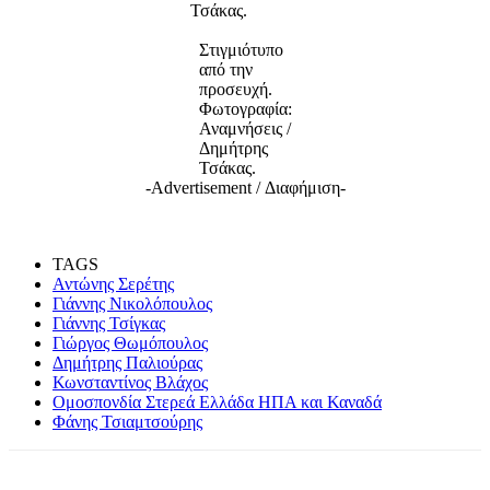
Τσάκας.
Στιγμιότυπο
από την
προσευχή.
Φωτογραφία:
Αναμνήσεις /
Δημήτρης
Τσάκας.
-Advertisement / Διαφήμιση-
TAGS
Αντώνης Σερέτης
Γιάννης Νικολόπουλος
Γιάννης Τσίγκας
Γιώργος Θωμόπουλος
Δημήτρης Παλιούρας
Κωνσταντίνος Βλάχος
Ομοσπονδία Στερεά Ελλάδα ΗΠΑ και Καναδά
Φάνης Τσιαμτσούρης