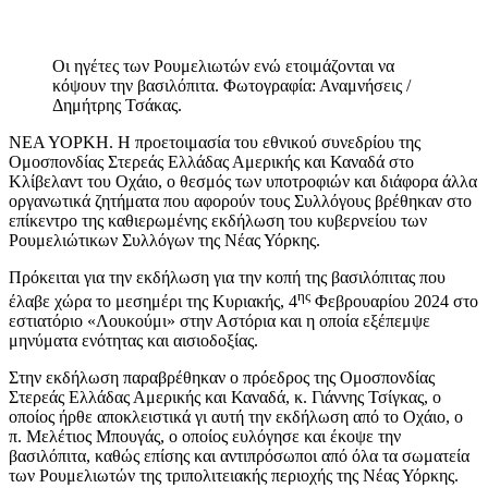
Οι ηγέτες των Ρουμελιωτών ενώ ετοιμάζονται να
κόψουν την βασιλόπιτα. Φωτογραφία: Αναμνήσεις /
Δημήτρης Τσάκας.
ΝΕΑ ΥΟΡΚΗ. Η προετοιμασία του εθνικού συνεδρίου της
Ομοσπονδίας Στερεάς Ελλάδας Αμερικής και Καναδά στο
Κλίβελαντ του Οχάιο, ο θεσμός των υποτροφιών και διάφορα άλλα
οργανωτικά ζητήματα που αφορούν τους Συλλόγους βρέθηκαν στο
επίκεντρο της καθιερωμένης εκδήλωση του κυβερνείου των
Ρουμελιώτικων Συλλόγων της Νέας Υόρκης.
Πρόκειται για την εκδήλωση για την κοπή της βασιλόπιτας που
ης
έλαβε χώρα το μεσημέρι της Κυριακής, 4
Φεβρουαρίου 2024 στο
εστιατόριο «Λουκούμι» στην Αστόρια και η οποία εξέπεμψε
μηνύματα ενότητας και αισιοδοξίας.
Στην εκδήλωση παραβρέθηκαν ο πρόεδρος της Ομοσπονδίας
Στερεάς Ελλάδας Αμερικής και Καναδά, κ. Γιάννης Τσίγκας, ο
οποίος ήρθε αποκλειστικά γι αυτή την εκδήλωση από το Οχάιο, ο
π. Μελέτιος Μπουγάς, ο οποίος ευλόγησε και έκοψε την
βασιλόπιτα, καθώς επίσης και αντιπρόσωποι από όλα τα σωματεία
των Ρουμελιωτών της τριπολιτειακής περιοχής της Νέας Υόρκης.