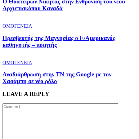
O Θυατείρων Νικήτας στην Ενθρόνιση του νέου
Αρχιεπισκόπου Καναδά
ΟΜΟΓΕΝΕΙΑ
Πρεσβευτής της Μαγνησίας ο Ε/Αμερικανός
καθηγητής – ποιητής
ΟΜΟΓΕΝΕΙΑ
Αναδιάρθρωση στην ΤΝ της Google με τον
Χασάμπη σε νέο ρόλο
LEAVE A REPLY