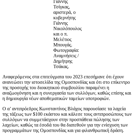
Γιάννης
Τσίγκας,
αριστερά, ο
κυβερνήτης
Γιάννης
Νικολόπουλος
και ο π.
Μελέτιος
Μπουγάς.
Φωτογραφία:
Αναμνήσεις /
Δημήτρης
Τσάκας.
Αναφερόμενος στα επιτεύγματα του 2023 επεσήμανε ότι έχουν
ανανεώσει την ιστοσελίδα της Ομοσπονδίας και ότι στο επίκεντρο
της προσοχής του διοικητικού συμβουλίου παραμένει η
αναζωογόνηση και η συνεργασία των συλλόγων, καθώς επίσης και
η δημιουργία νέων αποθεματικών ταμείων υποτροφιών.
Ο α’ αντιπρόεδρος Κωνσταντίνος Βλάχος παρουσίασε τα λαχεία
της τάξεως των $100 εκάστου και κάλεσε τους αντιπροσώπους των
συλλόγων να συμμετάσχουν στην προσπάθεια πώλησης των
λαχείων, καθώς τα έσοδά του θα διατεθούν για την ενίσχυση των
προγραμμάτων της Ομοσπονδίας και για φιλανθρωπική δράση.