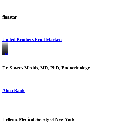
flagstar
United Brothers Fruit Markets
https://www.unitedbrothersfruitmarkets.com/
https://www.unitedbrothersfruitmarkets.com/
Dr. Spyros Mezitis, MD, PhD, Endocrinology
Alma Bank
Hellenic Medical Society of New York