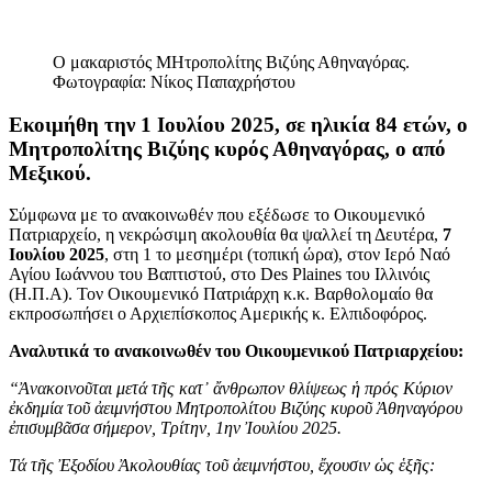
Ο μακαριστός ΜΗτροπολίτης Βιζύης Αθηναγόρας.
Φωτογραφία: Νίκος Παπαχρήστου
Εκοιμήθη την 1 Ιουλίου 2025, σε ηλικία 84 ετών, ο
Μητροπολίτης Βιζύης κυρός Αθηναγόρας, ο από
Μεξικού.
Σύμφωνα με το ανακοινωθέν που εξέδωσε το Οικουμενικό
Πατριαρχείο, η νεκρώσιμη ακολουθία θα ψαλλεί τη Δευτέρα,
7
Ιουλίου 2025
, στη 1 το μεσημέρι (τοπική ώρα), στον Ιερό Ναό
Αγίου Ιωάννου του Βαπτιστού, στο Des Plaines του Ιλλινόις
(Η.Π.Α). Τον Οικουμενικό Πατριάρχη κ.κ. Βαρθολομαίο θα
εκπροσωπήσει ο Αρχιεπίσκοπος Αμερικής κ. Ελπιδοφόρος.
Αναλυτικά το ανακοινωθέν του Οικουμενικού Πατριαρχείου:
“Ἀνακοινοῦται μετά τῆς κατ᾿ ἄνθρωπον θλίψεως ἡ πρός Κύριον
ἐκδημία τοῦ ἀειμνήστου Μητροπολίτου Βιζύης κυροῦ Ἀθηναγόρου
ἐπισυμβᾶσα σήμερον, Τρίτην, 1ην Ἰουλίου 2025.
Τά τῆς Ἐξοδίου Ἀκολουθίας τοῦ ἀειμνήστου, ἔχουσιν ὡς ἑξῆς: