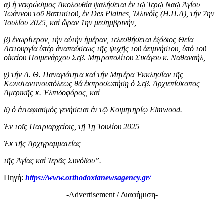
α) ἡ νεκρώσιμος Ἀκολουθία ψαλήσεται ἐν τῷ Ἱερῷ Ναῷ Ἁγίου
Ἰωάννου τοῦ Βαπτιστοῦ, ἐν Des Plaines, Ἰλλινόϊς (Η.Π.Α), τήν 7ην
Ἰουλίου 2025, καί ὥραν 1ην μεσημβρινήν,
β) ἐνωρίτερον, τήν αὐτήν ἡμέραν, τελεσθήσεται ἐξόδιος Θεία
Λειτουργία ὑπέρ ἀναπαύσεως τῆς ψυχῆς τοῦ ἀειμνήστου, ὑπό τοῦ
οἰκείου Ποιμενάρχου Σεβ. Μητροπολίτου Σικάγου κ. Ναθαναήλ,
γ) τήν Α. Θ. Παναγιότητα καί τήν Μητέρα Ἐκκλησίαν τῆς
Κωνσταντινουπόλεως θά ἐκπροσωπήσῃ ὁ Σεβ. Ἀρχιεπίσκοπος
Ἀμερικῆς κ. Ἐλπιδοφόρος, καί
δ) ὁ ἐνταφιασμός γενήσεται ἐν τῷ Κοιμητηρίῳ Elmwood.
Ἐν τοῖς Πατριαρχείοις, τῇ 1ῃ Ἰουλίου 2025
Ἐκ τῆς Ἀρχιγραμματείας
τῆς Ἁγίας καί Ἱερᾶς Συνόδου”.
Πηγή:
https://www.orthodoxianewsagency.gr/
-Advertisement / Διαφήμιση-