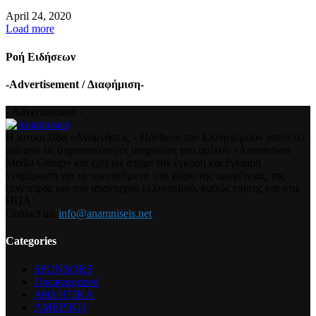
April 24, 2020
Load more
Ροή Ειδήσεων
-Advertisement / Διαφήμιση-
- Advertisement -
Η ιστοσελίδα «Αναμνήσεις – Πάνθεον του Ελληνισμού» αποτελεί
μια από τις σημαντικότερες υπηρεσίες του ομίλου «Anamniseis
Media Group» και έχει ως στόχο την έγκυρη και έγκαιρη
ενημέρωση για τα τεκταινόμενα στο χώρο της ομογένειας, της
γενέτειρας και του απανταχού ελληνισμού, καθώς επίσης και στις
ΗΠΑ.
Contact us:
info@anamniseis.net
Categories
SPONSORS
Uncategorized
ΑΘΛΗΤΙΚΑ
ΑΜΕΡΙΚΗ