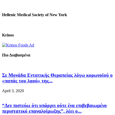
Hellenic Medical Society of New York
Krinos
Πιο Διαβασμένα
Σε Μονάδα Εντατικής Θεραπείας λόγω κορωνοϊού ο
«παπάς του λαού» της...
April 3, 2020
“Δεν πιστεύω ότι υπάρχει ούτε ένα επιβεβαιωμένο
περιστατικό επαναλοίμωξης”, λέει ο...