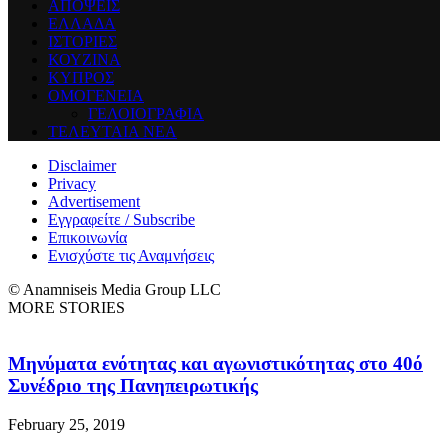
ΑΠΟΨΕΙΣ
ΕΛΛΑΔΑ
ΙΣΤΟΡΙΕΣ
ΚΟΥΖΙΝΑ
ΚΥΠΡΟΣ
ΟΜΟΓΕΝΕΙΑ
ΓΕΛΟΙΟΓΡΑΦΙΑ
ΤΕΛΕΥΤΑΙΑ ΝΕΑ
Disclaimer
Privacy
Advertisement
Εγγραφείτε / Subscribe
Επικοινωνία
Ενισχύστε τις Αναμνήσεις
© Anamniseis Media Group LLC
MORE STORIES
Μηνύματα ενότητας και αγωνιστικότητας στο 40ό
Συνέδριο της Πανηπειρωτικής
February 25, 2019