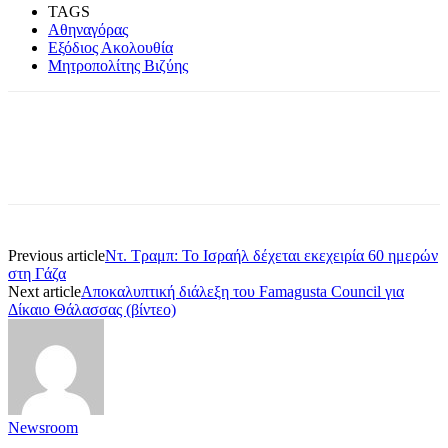
TAGS
Αθηναγόρας
Εξόδιος Ακολουθία
Μητροπολίτης Βιζύης
Previous article
Ντ. Τραμπ: Το Ισραήλ δέχεται εκεχειρία 60 ημερών
στη Γάζα
Next article
Αποκαλυπτική διάλεξη του Famagusta Council για
Δίκαιο Θάλασσας (βίντεο)
Newsroom