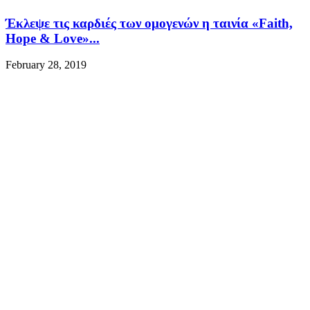
Έκλεψε τις καρδιές των ομογενών η ταινία «Faith,
Hope & Love»...
February 28, 2019