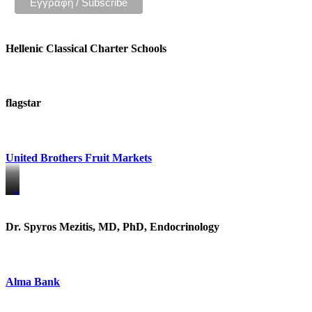
Hellenic Classical Charter Schools
flagstar
United Brothers Fruit Markets
https://www.unitedbrothersfruitmarkets.com/
https://www.unitedbrothersfruitmarkets.com/
Dr. Spyros Mezitis, MD, PhD, Endocrinology
Alma Bank