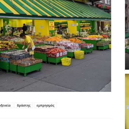
οξενείο
δράστης
εμπρησμός