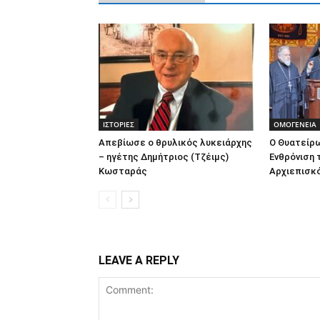
ΙΣΤΟΡΙΕΣ
ΟΜΟΓΕΝΕΙΑ
Απεβίωσε ο θρυλικός λυκειάρχης
O Θυατείρω
– ηγέτης Δημήτριος (Τζέιμς)
Ενθρόνιση 
Κωσταράς
Αρχιεπισκ
LEAVE A REPLY