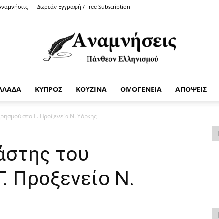
 Αναμνήσεις
Δωρεάν Εγγραφή / Free Subscription
ΛΛΑΔΑ
ΚΥΠΡΟΣ
ΚΟΥΖΙΝΑ
ΟΜΟΓΕΝΕΙΑ
ΑΠΟΨΕΙΣ
Anamniseis
ρησμού στο Γ. Προξενείο Ν. Υόρκης
άστης του
. Προξενείο Ν.