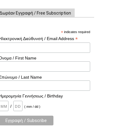
Δωρέαν Εγγραφή / Free Subscription
*
indicates required
*
Ηλεκτρονική Διεύθυνσή / Email Address
Όνομα / First Name
Επώνυμο / Last Name
Ημερομηνία Γεννήσεως / Birthday
/
( mm / dd )