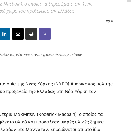
ck Macbain), o οποίος τα ξημερώματα της 17ης
ρικό χώρο του προξενείου της Ελλάδας
0
λλάδας στη Νέα Υόρκη. Φωτογραφία: Θανάσης Τσίτσας.
τυνομία της Νέας Υόρκης (NYPD) Αμερικανός πολίτης
ικό προξενείο της Ελλάδας στη Νέα Υόρκη τον
τερικ ΜακΜπέιν (Roderick Macbain), o οποίος τα
λεκτο υλικό και προκάλεσε μικρές υλικές ζημιές
λλάδας στο Μανχάταν. Σημειώνεται ότι στο ίδιο