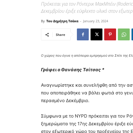
Πρόκειται για τον Ρόντερικ ΜακΜπέιν (Roderi
Δεκεμβρίου έριξε εύφλεκτο υλικό στον εξωτε
By
Του Δημήτρη Τσάκα
-
January 23, 2024
Share
Ο χώρος που έγινε η απόπειρα εμπρησμού στο Σπίτι της Ε
Γράφει ο Θανάσης Τσίτσας *
Αναγνωρίστηκε και συνελήφθη από την ασ
που αποπειράθηκε να βάλει φωτιά στο γεν
περασμένο Δεκέμβριο.
Σύμφωνα με το NYPD πρόκειται για τον Ρόν
ξημερώματα της 17ης Δεκεμβρίου έριξε εύφ
στον εξωτερικό χώρο του προξενείου της Ε