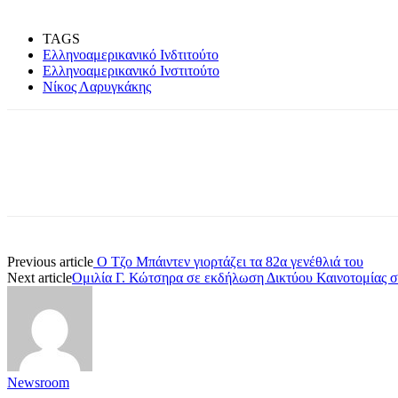
TAGS
Ελληνοαμερικανικό Ινδτιτούτο
Ελληνοαμερικανικό Ινστιτούτο
Νίκος Λαρυγκάκης
Share
Previous article
Ο Τζο Μπάιντεν γιορτάζει τα 82α γενέθλιά του
Next article
Ομιλία Γ. Κώτσηρα σε εκδήλωση Δικτύου Καινοτομίας 
Newsroom