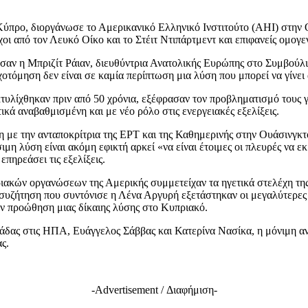
 Κύπρο, διοργάνωσε το Αμερικανικό Ελληνικό Ινστιτούτο (ΑΗΙ) στην 
από τον Λευκό Οίκο και το Στέιτ Ντιπάρτμεντ και επιφανείς ομογεν
ησαν η Μπριζίτ Ράιαν, διευθύντρια Ανατολικής Ευρώπης στο Συμβούλ
οτόμηση δεν είναι σε καμία περίπτωση μια λύση που μπορεί να γίνει
υλίχθηκαν πριν από 50 χρόνια, εξέφρασαν τον προβληματισμό τους για
κά αναβαθμισμένη και με νέο ρόλο στις ενεργειακές εξελίξεις.
ε την ανταποκρίτρια της ΕΡΤ και της Καθημερινής στην Ουάσινγκτο
ιμη λύση είναι ακόμη εφικτή αρκεί «να είναι έτοιμες οι πλευρές να ε
πηρεάσει τις εξελίξεις.
ριακών οργανώσεων της Αμερικής συμμετείχαν τα ηγετικά στελέχη
υζήτηση που συντόνισε η Λένα Αργυρή εξετάστηκαν οι μεγαλύτερες π
την προώθηση μιας δίκαιης λύσης στο Κυπριακό.
λλάδας στις ΗΠΑ, Ευάγγελος Σάββας και Κατερίνα Νασίκα, η μόνιμη
ς.
-Advertisement / Διαφήμιση-