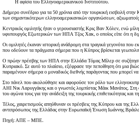
Η αφίσα του Ελληνοαμερικανικού Ινστιτούτου.
Διήμερο συνέδριο για τα 50 χρόνια από την τουρκική εισβολή στην
των σημαντικότερων ελληνοαμερικανικών οργανώσεων, αξιωματούχοι 
Κεντρικός ομιλητής ήταν ο γερουσιαστής Κρις Βαν Χόλεν, ενώ μίλ
υφυπουργός Εξωτερικών των ΗΠΑ Τζος Χακ, ο οποίος είπε ότι η διχ
Οι ομιλητές έκαναν ιστορική ανάδρομη στα τραγικά γεγονότα που εκτ
που οδεύουν τα πράγματα σήμερα που η Κύπρος βρίσκεται γεωπολιτι
Ο πρώην πρέσβης των ΗΠΑ στην Ελλάδα Τόμας Μίλερ σε συζήτηση μ
Κυπριακό. Σε αυτό το πλαίσιο, εξέφρασε την πεποίθηση ότι μια βιώσ
παραμένουν σήμερα ο μοναδικός διεθνής παράγοντας που μπορεί να ε
Στο πάνελ που ακολούθησε και αφορούσε τον ρόλο των ελληνοκυπ
ΑΗΙ Νικ Λαρυγγάκης και ο γνωστός λομπίστας Μάικ Μανάτος. Στη σ
του αγώνα τους για την ανάδειξη της τουρκικής επιθετικότητας και 
Τέλος, χαιρετισμούς απηύθυναν οι πρέσβεις της Κύπρου και της Ε
αντιπρόσωπος της Ελλάδας στην Ευρωπαϊκή Ένωση Ιωάννης Βράιλα
Πηγή: ΑΠΕ – ΜΠΕ.