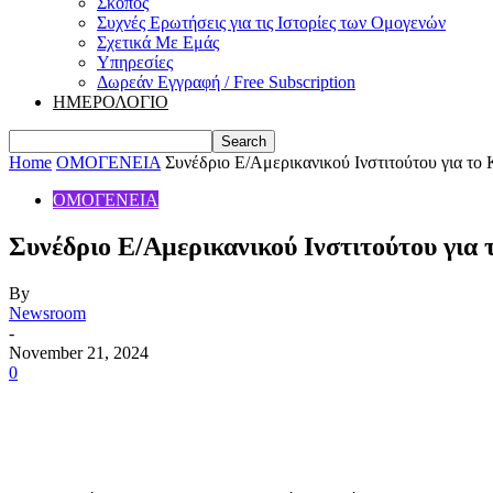
Σκοπός
Συχνές Ερωτήσεις για τις Ιστορίες των Ομογενών
Σχετικά Με Εμάς
Υπηρεσίες
Δωρεάν Εγγραφή / Free Subscription
ΗΜΕΡΟΛΟΓΙΟ
Home
ΟΜΟΓΕΝΕΙΑ
Συνέδριο E/Αμερικανικού Ινστιτούτου για το
ΟΜΟΓΕΝΕΙΑ
Συνέδριο E/Αμερικανικού Ινστιτούτου για
By
Newsroom
-
November 21, 2024
0
Share