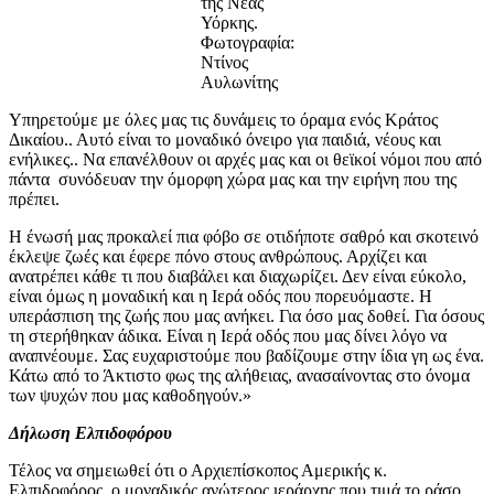
της Νέας
Υόρκης.
Φωτογραφία:
Ντίνος
Αυλωνίτης
Υπηρετούμε με όλες μας τις δυνάμεις το όραμα ενός Κράτος
Δικαίου.. Αυτό είναι το μοναδικό όνειρο για παιδιά, νέους και
ενήλικες.. Να επανέλθουν οι αρχές μας και οι θεϊκοί νόμοι που από
πάντα συνόδευαν την όμορφη χώρα μας και την ειρήνη που της
πρέπει.
Η ένωσή μας προκαλεί πια φόβο σε οτιδήποτε σαθρό και σκοτεινό
έκλεψε ζωές και έφερε πόνο στους ανθρώπους. Αρχίζει και
ανατρέπει κάθε τι που διαβάλει και διαχωρίζει. Δεν είναι εύκολο,
είναι όμως η μοναδική και η Ιερά οδός που πορευόμαστε. Η
υπεράσπιση της ζωής που μας ανήκει. Για όσο μας δοθεί. Για όσους
τη στερήθηκαν άδικα. Είναι η Ιερά οδός που μας δίνει λόγο να
αναπνέουμε. Σας ευχαριστούμε που βαδίζουμε στην ίδια γη ως ένα.
Κάτω από το Άκτιστο φως της αλήθειας, ανασαίνοντας στο όνομα
των ψυχών που μας καθοδηγούν.»
Δήλωση Ελπιδοφόρου
Τέλος να σημειωθεί ότι ο Αρχιεπίσκοπος Αμερικής κ.
Ελπιδοφόρος, ο μοναδικός ανώτερος ιεράρχης που τιμά το ράσο,