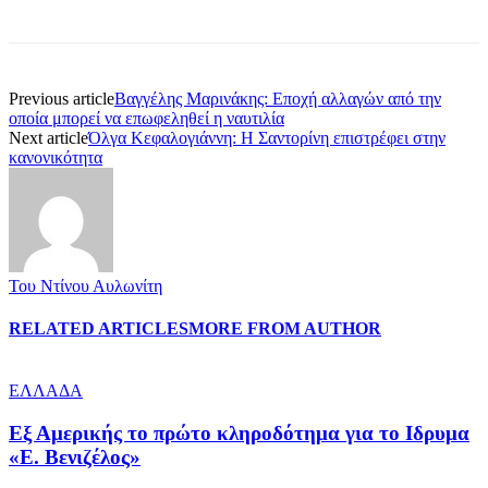
Previous article
Βαγγέλης Μαρινάκης: Εποχή αλλαγών από την
οποία μπορεί να επωφεληθεί η ναυτιλία
Next article
Όλγα Κεφαλογιάννη: Η Σαντορίνη επιστρέφει στην
κανονικότητα
Του Ντίνου Αυλωνίτη
RELATED ARTICLES
MORE FROM AUTHOR
ΕΛΛΑΔΑ
Εξ Αμερικής το πρώτο κληροδότημα για το Ιδρυμα
«Ε. Βενιζέλος»