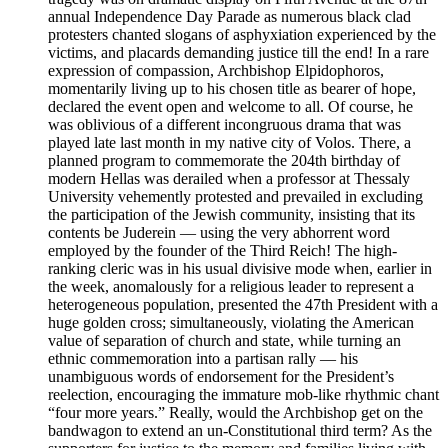
annual Independence Day Parade as numerous black clad
protesters chanted slogans of asphyxiation experienced by the
victims, and placards demanding justice till the end! In a rare
expression of compassion, Archbishop Elpidophoros,
momentarily living up to his chosen title as bearer of hope,
declared the event open and welcome to all. Of course, he
was oblivious of a different incongruous drama that was
played late last month in my native city of Volos. There, a
planned program to commemorate the 204th birthday of
modern Hellas was derailed when a professor at Thessaly
University vehemently protested and prevailed in excluding
the participation of the Jewish community, insisting that its
contents be Juderein — using the very abhorrent word
employed by the founder of the Third Reich! The high-
ranking cleric was in his usual divisive mode when, earlier in
the week, anomalously for a religious leader to represent a
heterogeneous population, presented the 47th President with a
huge golden cross; simultaneously, violating the American
value of separation of church and state, while turning an
ethnic commemoration into a partisan rally — his
unambiguous words of endorsement for the President’s
reelection, encouraging the immature mob-like rhythmic chant
“four more years.” Really, would the Archbishop get on the
bandwagon to extend an un-Constitutional third term? As the