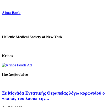
Alma Bank
Hellenic Medical Society of New York
Krinos
Πιο Διαβασμένα
Σε Μονάδα Εντατικής Θεραπείας λόγω κορωνοϊού ο
«παπάς του λαού» της...