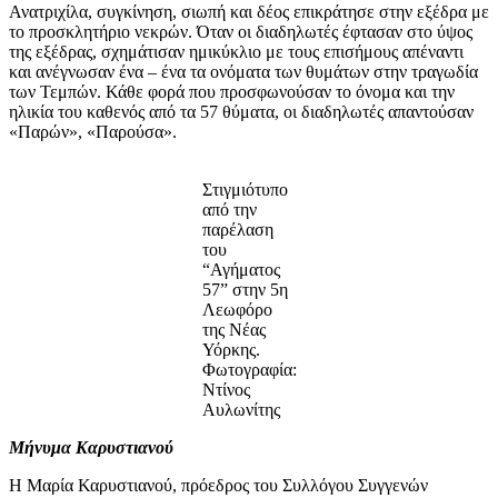
Ανατριχίλα, συγκίνηση, σιωπή και δέος επικράτησε στην εξέδρα με
το προσκλητήριο νεκρών. Όταν οι διαδηλωτές έφτασαν στο ύψος
της εξέδρας, σχημάτισαν ημικύκλιο με τους επισήμους απέναντι
και ανέγνωσαν ένα – ένα τα ονόματα των θυμάτων στην τραγωδία
των Τεμπών. Κάθε φορά που προσφωνούσαν το όνομα και την
ηλικία του καθενός από τα 57 θύματα, οι διαδηλωτές απαντούσαν
«Παρών», «Παρούσα».
Στιγμιότυπο
από την
παρέλαση
του
“Αγήματος
57” στην 5η
Λεωφόρο
της Νέας
Υόρκης.
Φωτογραφία:
Ντίνος
Αυλωνίτης
Μήνυμα Καρυστιανού
Η Μαρία Καρυστιανού, πρόεδρος του Συλλόγου Συγγενών