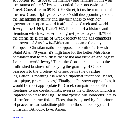
supporters for justice to the memory and families living with
the trauma of the 57 lost souls ended their procession at the
Greek Consulate on 69 East 79 Street, let us be reminded of
the new Consul Iphigenia Kanara’s still disappointing debut:
the intentional inability and unwillingness to won her
government’s open would it afflicted on Greek and world
Jewry at the UNO, 11/29/1947. Pursuant of a historic anti-
Semitism which extracted the highest percentage of 87% of
the creme de la creme of Greek society to the gas chambers
and ovens of Auschwitz-Birkenau, it became the only
European-Christian nation to oppose the birth of a Jewish
State! After 78 years, it’s high time for the better Mitsotakis
administration to repudiate that ballot and issue an apology to
Israel and world Jewry! Then, the Consul can attend to the
unfinished business of delaying the granting of Greek
passports to the progeny of Greek Jews (the overdue
legislation is meaningless when a diplomat intentionally and,
on a pique, procrastinates)! Finally, as Passover approaches, it
would be most appropriate for Greek compatriots to offer
greetings to me coreligionists; even as the Orthodox Church is
implored to erase the Big Lie that “perfidious Ioudeous” are to
blame for the crucifixion. Eleos, that is abjured by the prince
of peace; instead substitute philotimo (besa, decency), and
Christian Orthodox love. Amen.