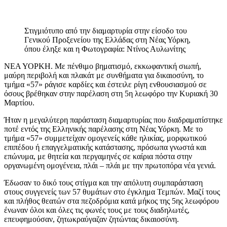
Στιγμιότυπο από την διαμαρτυρία στην είσοδο του
Γενικού Προξενείου της Ελλάδας στη Νέας Υόρκη,
όπου έληξε και η Φωτογραφία: Ντίνος Αυλωνίτης
ΝΕΑ ΥΟΡΚΗ. Με πένθιμο βηματισμό, εκκωφαντική σιωπή,
μαύρη περιβολή και πλακάτ με συνθήματα για δικαιοσύνη, το
τμήμα «57» ράγισε καρδίες και έστειλε ρίγη ενθουσιασμού σε
όσους βρέθηκαν στην παρέλαση στη 5η λεωφόρο την Κυριακή 30
Μαρτίου.
Ήταν η μεγαλύτερη παράσταση διαμαρτυρίας που διαδραματίστηκε
ποτέ εντός της Ελληνικής παρέλασης στη Νέας Υόρκη. Με το
τμήμα «57» συμμετείχαν ομογενείς κάθε ηλικίας, μορφωτικού
επιπέδου ή επαγγελματικής κατάστασης, πρόσωπα γνωστά και
επώνυμα, με θητεία και περγαμηνές σε καίρια πόστα στην
οργανωμένη ομογένεια, πλάι – πλάι με την πρωτοπόρα νέα γενιά.
Έδωσαν το δικό τους στίγμα και την απόλυτη συμπαράσταση
στους συγγενείς των 57 θυμάτων στο έγκλημα Τεμπών. Μαζί τους
και πλήθος θεατών στα πεζοδρόμια κατά μήκος της 5ης λεωφόρου
ένωναν όλοι και όλες τις φωνές τους με τους διαδηλωτές,
επευφημούσαν, ζητωκραύγαζαν ζητώντας δικαιοσύνη.