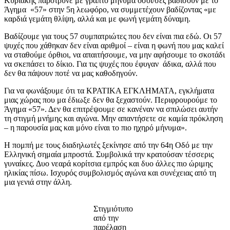
Κυριακής παρότρυνε με γραπτό μήνυμα όσοι/σες βαδίσουν με το
Άγημα «57» στην 5η λεωφόρο, να συμμετέχουν βαδίζοντας «με
καρδιά γεμάτη θλίψη, αλλά και με φωνή γεμάτη δύναμη.
Βαδίζουμε για τους 57 συμπατριώτες που δεν είναι πια εδώ. Οι 57
ψυχές που χάθηκαν δεν είναι αριθμοί – είναι η φωνή που μας καλεί
να σταθούμε όρθιοι, να απαιτήσουμε, να μην αφήσουμε το σκοτάδι
να σκεπάσει το δίκιο. Για τις ψυχές που έφυγαν άδικα, αλλά που
δεν θα πάψουν ποτέ να μας καθοδηγούν.
Για να φωνάξουμε ότι τα ΚΡΑΤΙΚΑ ΕΓΚΛΗΜΑΤΑ, εγκλήματα
μιας χώρας που μα έδιωξε δεν θα ξεχαστούν. Περιφρουρούμε το
Άγημα «57». Δεν θα επιτρέψουμε σε κανέναν να σπιλώσει αυτήν
τη στιγμή μνήμης και αγώνα. Μην απαντήσετε σε καμία πρόκληση
– η παρουσία μας και μόνο είναι το πιο ηχηρό μήνυμα».
Η πομπή με τους διαδηλωτές ξεκίνησε από την 64η Οδό με την
Ελληνική σημαία μπροστά. Συμβολικά την κρατούσαν τέσσερις
γυναίκες. Δυο νεαρά κορίτσια εμπρός και δυο άλλες πιο ώριμης
ηλικίας πίσω. Ισχυρός συμβολισμός αγώνα και συνέχειας από τη
μια γενιά στην άλλη.
Στιγμιότυπο
από την
παρέλαση