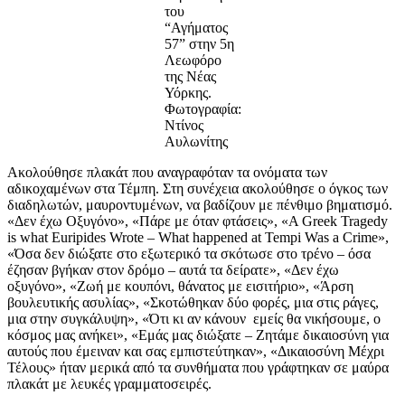
του
“Αγήματος
57” στην 5η
Λεωφόρο
της Νέας
Υόρκης.
Φωτογραφία:
Ντίνος
Αυλωνίτης
Ακολούθησε πλακάτ που αναγραφόταν τα ονόματα των
αδικοχαμένων στα Τέμπη. Στη συνέχεια ακολούθησε ο όγκος των
διαδηλωτών, μαυροντυμένων, να βαδίζουν με πένθιμο βηματισμό.
«Δεν έχω Οξυγόνο», «Πάρε με όταν φτάσεις», «A Greek Tragedy
is what Euripides Wrote – What happened at Tempi Was a Crime»,
«Όσα δεν διώξατε στο εξωτερικό τα σκότωσε στο τρένο – όσα
έζησαν βγήκαν στον δρόμο – αυτά τα δείρατε», «Δεν έχω
οξυγόνο», «Ζωή με κουπόνι, θάνατος με εισιτήριο», «Άρση
βουλευτικής ασυλίας», «Σκοτώθηκαν δύο φορές, μια στις ράγες,
μια στην συγκάλυψη», «Ότι κι αν κάνουν εμείς θα νικήσουμε, ο
κόσμος μας ανήκει», «Εμάς μας διώξατε – Ζητάμε δικαιοσύνη για
αυτούς που έμειναν και σας εμπιστεύτηκαν», «Δικαιοσύνη Μέχρι
Τέλους» ήταν μερικά από τα συνθήματα που γράφτηκαν σε μαύρα
πλακάτ με λευκές γραμματοσειρές.