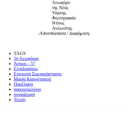
Λεωφόρο
της Νέας
Υόρκης.
Φωτογραφία:
Ντίνος
Αυλωνίτης
-Advertisement / Διαφήμιση-
TAGS
5η Λεωφόρος
Άγημα – 57
Ελπιδοφόρος
Επιτροπή Συμπαράστασης
Μαρία Καρυστιανού
Παρέλαση
παρουσιολόγιο
συγκάλυψη
Τέμπη