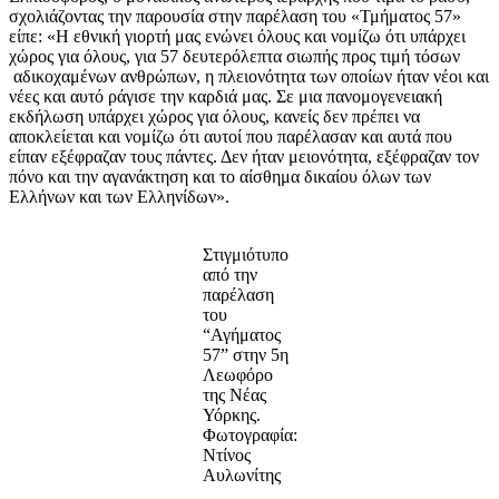
σχολιάζοντας την παρουσία στην παρέλαση του «Τμήματος 57»
είπε: «Η εθνική γιορτή μας ενώνει όλους και νομίζω ότι υπάρχει
χώρος για όλους, για 57 δευτερόλεπτα σιωπής προς τιμή τόσων
αδικοχαμένων ανθρώπων, η πλειονότητα των οποίων ήταν νέοι και
νέες και αυτό ράγισε την καρδιά μας. Σε μια πανομογενειακή
εκδήλωση υπάρχει χώρος για όλους, κανείς δεν πρέπει να
αποκλείεται και νομίζω ότι αυτοί που παρέλασαν και αυτά που
είπαν εξέφραζαν τους πάντες. Δεν ήταν μειονότητα, εξέφραζαν τον
πόνο και την αγανάκτηση και το αίσθημα δικαίου όλων των
Ελλήνων και των Ελληνίδων».
Στιγμιότυπο
από την
παρέλαση
του
“Αγήματος
57” στην 5η
Λεωφόρο
της Νέας
Υόρκης.
Φωτογραφία:
Ντίνος
Αυλωνίτης