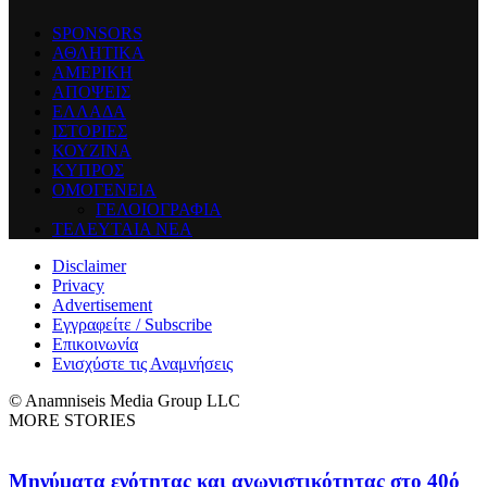
SPONSORS
ΑΘΛΗΤΙΚΑ
ΑΜΕΡΙΚΗ
ΑΠΟΨΕΙΣ
ΕΛΛΑΔΑ
ΙΣΤΟΡΙΕΣ
ΚΟΥΖΙΝΑ
ΚΥΠΡΟΣ
ΟΜΟΓΕΝΕΙΑ
ΓΕΛΟΙΟΓΡΑΦΙΑ
ΤΕΛΕΥΤΑΙΑ ΝΕΑ
Disclaimer
Privacy
Advertisement
Εγγραφείτε / Subscribe
Επικοινωνία
Ενισχύστε τις Αναμνήσεις
© Anamniseis Media Group LLC
MORE STORIES
Μηνύματα ενότητας και αγωνιστικότητας στο 40ό