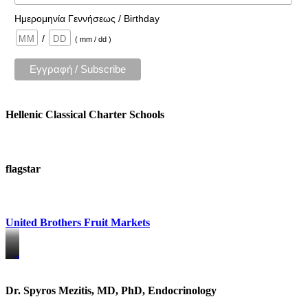
Ημερομηνία Γεννήσεως / Birthday
/
( mm / dd )
Hellenic Classical Charter Schools
flagstar
United Brothers Fruit Markets
https://www.unitedbrothersfruitmarkets.com/
https://www.unitedbrothersfruitmarkets.com/
Dr. Spyros Mezitis, MD, PhD, Endocrinology