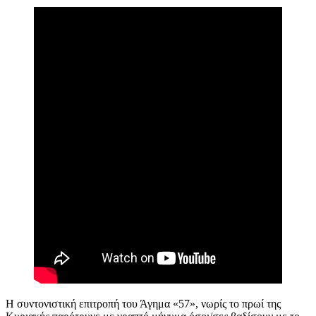
Η συντονιστική επιτροπή του Άγημα «57», νωρίς το πρωί της