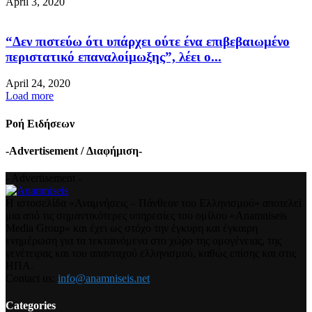
April 3, 2020
“Δεν πιστεύω ότι υπάρχει ούτε ένα επιβεβαιωμένο
περιστατικό επαναλοίμωξης”, λέει ο...
April 24, 2020
Load more
Ροή Ειδήσεων
-Advertisement / Διαφήμιση-
- Advertisement -
Η ιστοσελίδα «Αναμνήσεις – Πάνθεον του Ελληνισμού» αποτελεί
μια από τις σημαντικότερες υπηρεσίες του ομίλου «Anamniseis
Media Group» και έχει ως στόχο την έγκυρη και έγκαιρη
ενημέρωση για τα τεκταινόμενα στο χώρο της ομογένειας, της
γενέτειρας και του απανταχού ελληνισμού, καθώς επίσης και στις
ΗΠΑ.
Contact us:
info@anamniseis.net
Categories