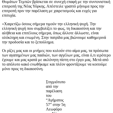
Θυμάτων Τεμπών βρίσκεται σε συνεχή επαφή με την συντονιστική
επιτροπή της Νέας Υόρκης. Απέστειλε γραπτό μήνυμα προς την
επιτροπή πριν την παρέλαση με χαιρετισμούς και ευχές για
επιτυχία.
«Χαιρετίζω όσους σήμερα τιμούν την ελληνική ψυχή. Την
ελληνική ψυχή που συμβολίζει το φως, τη δικαιοσύνη και την
αλήθεια και επιτέλους σήμερα, όπως άλλοτε άλλωστε, είναι
ολόκληρη και ενωμένη. Στην πατρίδα μας βιώνουμε καθημερινά
την προδοσία και το ξεπούλημα.
Οι ρίζες μας και οι μνήμες που κυλούν στο αίμα μας, τα πρόσωπα
των αγαπημένων μας παιδιών, των αγγέλων μας, είναι ό,τι ιερότερο
έχουμε και μας κρατά με ακλόνητη πίστη στο έργο μας. Μετά από
το απόλυτο κακό ενωθήκαμε και πλέον φροντίζουμε να κοιτούμε
μόνο προς τη δικαιοσύνη.
Στιγμιότυπο
από την
παρέλαση
του
“Αγήματος
57” στην 5η
Λεωφόρο