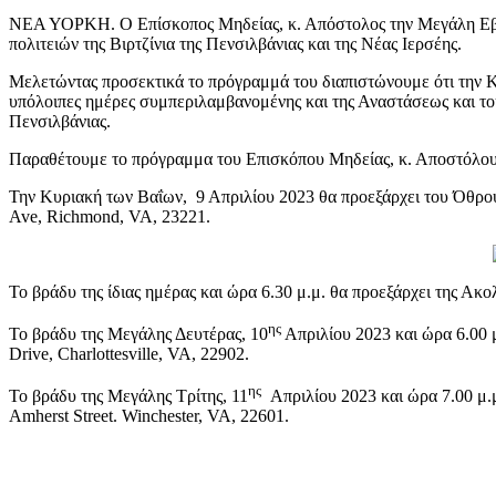
ΝΕΑ ΥΟΡΚΗ. Ο Επίσκοπος Μηδείας, κ. Απόστολος την Μεγάλη Εβδο
πολιτειών της Βιρτζίνια της Πενσιλβάνιας και της Νέας Ιερσέης.
Μελετώντας προσεκτικά το πρόγραμμά του διαπιστώνουμε ότι την Κυρ
υπόλοιπες ημέρες συμπεριλαμβανομένης και της Αναστάσεως και το
Πενσιλβάνιας.
Παραθέτουμε το πρόγραμμα του Επισκόπου Μηδείας, κ. Αποστόλου
Την Κυριακή των Βαΐων, 9 Απριλίου 2023 θα προεξάρχει του Όθρου 
Ave, Richmond, VA, 23221.
Το βράδυ της ίδιας ημέρας και ώρα 6.30 μ.μ. θα προεξάρχει της Ακ
ης
To βράδυ της Μεγάλης Δευτέρας, 10
Απριλίου 2023 και ώρα 6.00 
Drive, Charlottesville, VA, 22902.
ης
Το βράδυ της Μεγάλης Τρίτης, 11
Απριλίου 2023 και ώρα 7.00 μ.μ
Amherst Street. Winchester, VA, 22601.