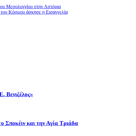
 του Μεσολογγίου στην Αστόρια
ύ του Κόσμου άσκησε η Εισαγγελία
Ε. Βενιζέλος»
ο Σποκέιν και την Αγία Τριάδα