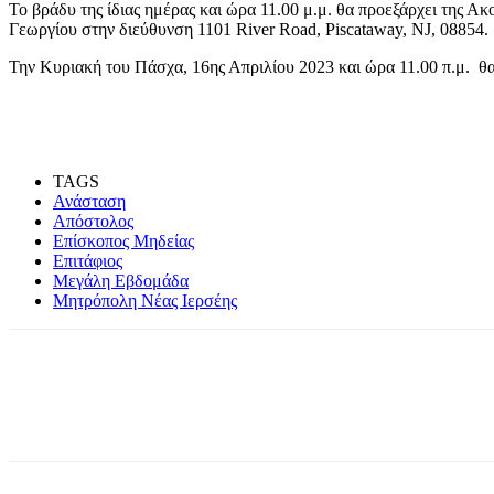
Το βράδυ της ίδιας ημέρας και ώρα 11.00 μ.μ. θα προεξάρχει της Α
Γεωργίου στην διεύθυνση 1101 River Road, Piscataway, NJ, 08854.
Την Κυριακή του Πάσχα, 16ης Απριλίου 2023 και ώρα 11.00 π.μ. θα
TAGS
Ανάσταση
Απόστολος
Επίσκοπος Μηδείας
Επιτάφιος
Μεγάλη Εβδομάδα
Μητρόπολη Νέας Ιερσέης
Share