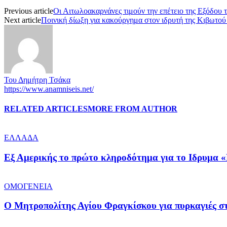
Previous article
Οι Αιτωλοακαρνάνες τιμούν την επέτειο της Εξόδου
Next article
Ποινική δίωξη για κακούργημα στον ιδρυτή της Κιβωτο
Του Δημήτρη Τσάκα
https://www.anamniseis.net/
RELATED ARTICLES
MORE FROM AUTHOR
ΕΛΛΑΔΑ
Εξ Αμερικής το πρώτο κληροδότημα για το Ιδρυμα «
ΟΜΟΓΕΝΕΙΑ
Ο Μητροπολίτης Αγίου Φραγκίσκου για πυρκαγιές στ