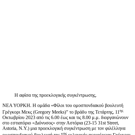
Η αφίσα της προεκλογικής συγκέντρωσης,
ΝΕΑ ΥΟΡΚΗ. Η ομάδα «Φίλοι του ομοσπονδιακού βουλευτή
ης
Γρέγκορι Μεκς (Gregory Meeks)” το βράδυ της Τετάρτης, 11
Οκτωβρίου 2023 από τις 6.00 έως και τις 8.00 μ.μ. διοργανώνουν
στο εστιατόριο «Διόνυσος» στην Αστόρια (23-15 31st Street,
Astoria, Ν.Υ.) μια προεκλογική συγκέντρωση με τον φιλέλληνα
ης
ομοσπονδιακού βουλευτή της 5
εκλογικής περιφέρειας Γρέγκορι