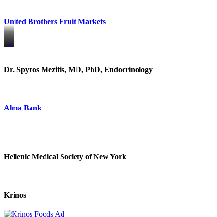
United Brothers Fruit Markets
https://www.unitedbrothersfruitmarkets.com/
https://www.unitedbrothersfruitmarkets.com/
Dr. Spyros Mezitis, MD, PhD, Endocrinology
Alma Bank
Hellenic Medical Society of New York
Krinos