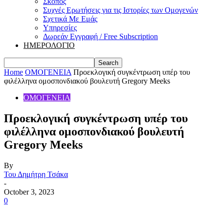
Σκοπός
Συχνές Ερωτήσεις για τις Ιστορίες των Ομογενών
Σχετικά Με Εμάς
Υπηρεσίες
Δωρεάν Εγγραφή / Free Subscription
ΗΜΕΡΟΛΟΓΙΟ
Home
ΟΜΟΓΕΝΕΙΑ
Προεκλογική συγκέντρωση υπέρ του
φιλέλληνα ομοσπονδιακού βουλευτή Gregory Meeks
ΟΜΟΓΕΝΕΙΑ
Προεκλογική συγκέντρωση υπέρ του
φιλέλληνα ομοσπονδιακού βουλευτή
Gregory Meeks
By
Του Δημήτρη Τσάκα
-
October 3, 2023
0