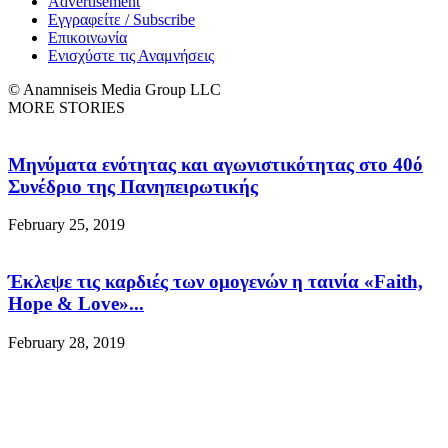
Advertisement
Εγγραφείτε / Subscribe
Επικοινωνία
Ενισχύστε τις Αναμνήσεις
© Anamniseis Media Group LLC
MORE STORIES
Μηνύματα ενότητας και αγωνιστικότητας στο 40ό
Συνέδριο της Πανηπειρωτικής
February 25, 2019
Έκλεψε τις καρδιές των ομογενών η ταινία «Faith,
Hope & Love»...
February 28, 2019