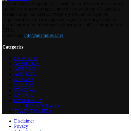
Η ιστοσελίδα «Αναμνήσεις – Πάνθεον του Ελληνισμού» αποτελεί
μια από τις σημαντικότερες υπηρεσίες του ομίλου «Anamniseis
Media Group» και έχει ως στόχο την έγκυρη και έγκαιρη
ενημέρωση για τα τεκταινόμενα στο χώρο της ομογένειας, της
γενέτειρας και του απανταχού ελληνισμού, καθώς επίσης και στις
ΗΠΑ.
Contact us:
info@anamniseis.net
Categories
SPONSORS
ΑΘΛΗΤΙΚΑ
ΑΜΕΡΙΚΗ
ΑΠΟΨΕΙΣ
ΕΛΛΑΔΑ
ΙΣΤΟΡΙΕΣ
ΚΟΥΖΙΝΑ
ΚΥΠΡΟΣ
ΟΜΟΓΕΝΕΙΑ
ΓΕΛΟΙΟΓΡΑΦΙΑ
ΤΕΛΕΥΤΑΙΑ ΝΕΑ
Disclaimer
Privacy