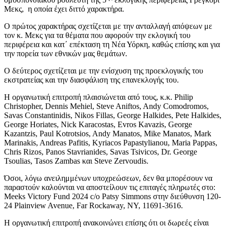
Μεκς, η οποία έχει διττό χαρακτήρα.
Ο πρώτος χαρακτήρας σχετίζεται με την ανταλλαγή απόψεων με
τον κ. Μεκς για τα θέματα που αφορούν την εκλογική του
περιφέρεια και κατ΄ επέκταση τη Νέα Υόρκη, καθώς επίσης και για
την πορεία των εθνικών μας θεμάτων.
Ο δεύτερος σχετίζεται με την ενίσχυση της προεκλογικής του
εκστρατείας και την διασφάλιση της επανεκλογής του.
Η οργανωτική επιτροπή πλαισιώνεται από τους, κ.κ. Philip
Christopher, Dennis Mehiel, Steve Aniftos, Andy Comodromos,
Savas Constantinidis, Nikos Fillas, George Halkides, Pete Halkides,
George Horiates, Nick Karacostas, Evros Kavazis, George
Kazantzis, Paul Kotrotsios, Andy Manatos, Mike Manatos, Mark
Marinakis, Andreas Pafitis, Kyriacos Papastylianou, Maria Pappas,
Chris Rizos, Panos Stavrianides, Savas Tsivicos, Dr. George
Tsoulias, Tasos Zambas και Steve Zervoudis.
Όσοι, λόγω ανειλημμένων υποχρεώσεων, δεν θα μπορέσουν να
παραστούν καλούνται να αποστείλουν τις επιταγές πληρωτές στο:
Meeks Victory Fund 2024 c/o Patsy Simmons στην διεύθυνση 120-
24 Plainview Avenue, Far Rockaway, NY, 11691-3616.
Η οργανωτική επιτροπή ανακοινώνει επίσης ότι οι δωρεές είναι