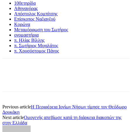
100ετηρίδα
Αθηναγόρας
Απόστολος Κομπίτσης
Επίσκοπος Ναζιανζού
Κορώνα
Μεταμόρφωση του Σωτήρος
ονομαστήρια
π. Ηλίας Βίλλης
π. Σωτήριος Μιχαλάτος
π. Χρυσόστομος Πάνος
Previous article
Η Περιφέρεια Ιονίων Νήσων τίμησε τον Θεόδωρο
Δουκάκη
Next article
Ομογενής απεβίωσε κατά τη διάρκεια διακοπών της
στην Ελλάδα