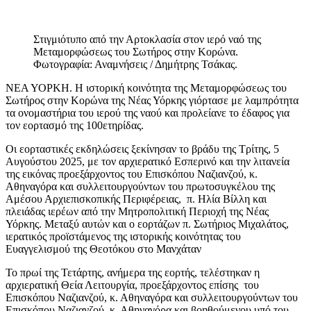
Στιγμιότυπο από την Αρτοκλασία στον ιερό ναό της
Μεταμορφώσεως του Σωτήρος στην Κορώνα.
Φωτογραφία: Αναμνήσεις / Δημήτρης Τσάκας.
ΝΕΑ ΥΟΡΚΗ. Η ιστορική κοινότητα της Μεταμορφώσεως του
Σωτήρος στην Κορώνα της Νέας Υόρκης γιόρτασε με λαμπρότητα
τα ονομαστήρια του ιερού της ναού και προλείανε το έδαφος για
τον εορτασμό της 100ετηρίδας.
Οι εορταστικές εκδηλώσεις ξεκίνησαν το βράδυ της Τρίτης, 5
Αυγούστου 2025, με τον αρχιερατικό Εσπερινό και την λιτανεία
της εικόνας προεξάρχοντος του Επισκόπου Ναζιανζού, κ.
Αθηναγόρα και συλλειτουργούντων του πρωτοσυγκέλου της
Αμέσου Αρχιεπισκοπικής Περιφέρειας, π. Ηλία Βίλλη και
πλειάδας ιερέων από την Μητροπολιτική Περιοχή της Νέας
Υόρκης. Μεταξύ αυτών και ο εορτάζων π. Σωτήριος Μιχαλάτος,
ιερατικός προϊστάμενος της ιστορικής κοινότητας του
Ευαγγελισμού της Θεοτόκου στο Μανχάταν
Το πρωί της Τετάρτης, ανήμερα της εορτής, τελέστηκαν η
αρχιερατική Θεία Λειτουργία, προεξάρχοντος επίσης του
Επισκόπου Ναζιανζού, κ. Αθηναγόρα και συλλειτουργούντων του
Επισκόπου Ναζιανζού, κ. Αθηναγόρα και βοηθούμενου υπό του