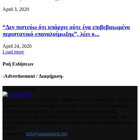
April 3, 2020
“Δεν πιστεύω ότι υπάρχει ούτε ένα επιβεβαιωμένο
περιστατικό επαναλοίμωξης”, λέει ο...
April 24, 2020
Load more
Ροή Ειδήσεων
-Advertisement / Διαφήμιση-
- Advertisement -
Η ιστοσελίδα «Αναμνήσεις – Πάνθεον του Ελληνισμού» αποτελεί
μια από τις σημαντικότερες υπηρεσίες του ομίλου «Anamniseis
Media Group» και έχει ως στόχο την έγκυρη και έγκαιρη
ενημέρωση για τα τεκταινόμενα στο χώρο της ομογένειας, της
γενέτειρας και του απανταχού ελληνισμού, καθώς επίσης και στις
ΗΠΑ.
Contact us:
info@anamniseis.net