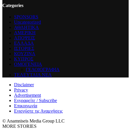
Categories
SPONSORS
Uncategorized
ΑΘΛΗΤΙΚΑ
ΑΜΕΡΙΚΗ
ΑΠΟΨΕΙΣ
ΕΛΛΑΔΑ
ΙΣΤΟΡΙΕΣ
ΚΟΥΖΙΝΑ
ΚΥΠΡΟΣ
ΟΜΟΓΕΝΕΙΑ
ΓΕΛΟΙΟΓΡΑΦΙΑ
ΤΕΛΕΥΤΑΙΑ ΝΕΑ
Disclaimer
Privacy
Advertisement
Εγγραφείτε / Subscribe
Επικοινωνία
Ενισχύστε τις Αναμνήσεις
© Anamniseis Media Group LLC
MORE STORIES