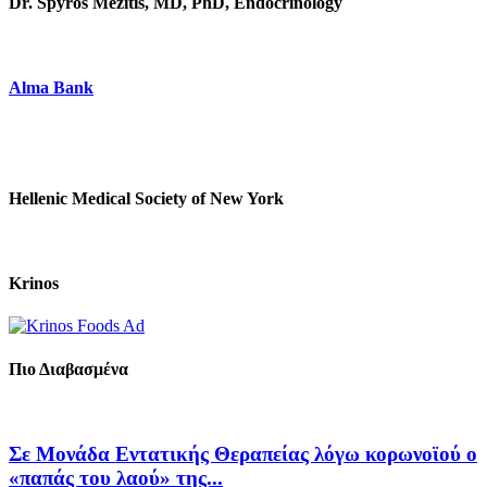
Dr. Spyros Mezitis, MD, PhD, Endocrinology
Alma Bank
Hellenic Medical Society of New York
Krinos
Πιο Διαβασμένα
Σε Μονάδα Εντατικής Θεραπείας λόγω κορωνοϊού ο
«παπάς του λαού» της...