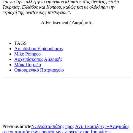
και για την καλλιέργεια ειρηνικού κλίματος στις σχέσεις μεταξύ
Τουρκίας, Ελλάδος και Κύπρου, καθώς και σε ολόκληρη την
περιοχή της ανατολικής Μεσογείου”
.
-Advertisement / Διαφήμιση-
TAGS
Archbishop Elpidophoros
Mike Pompeo
Αρχειπίσκοπος Αμερικής
Μάικ Πομπέο
Οικουμενικό Πατριαρχείο
Previous article
Ν. Αναστασιάδης προς Αντ. Γκουτέρες: «Αναγκαίος
ο τερματισμός των παρανόμων ενεργειών της Τουρκίας»