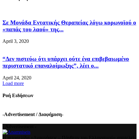
Σε Μονάδα Εντατικής Θεραπείας λόγω κορωνοϊού ο
«παπάς του λαού» της...
April 3, 2020
“Δεν πιστεύω ότι υπάρχει ούτε ένα επιβεβαιωμένο
περιστατικό επαναλοίμωξης”, λέει ο...
April 24, 2020
Load more
Ροή Ειδήσεων
-Advertisement / Διαφήμιση-
- Advertisement -
Η ιστοσελίδα «Αναμνήσεις – Πάνθεον του Ελληνισμού» αποτελεί