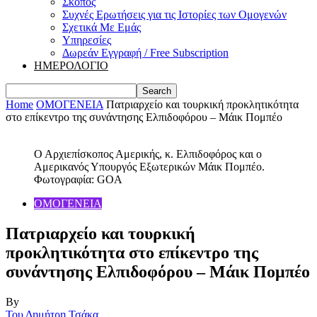
Σκοπός
Συχνές Ερωτήσεις για τις Ιστορίες των Ομογενών
Σχετικά Με Εμάς
Υπηρεσίες
Δωρεάν Εγγραφή / Free Subscription
ΗΜΕΡΟΛΟΓΙΟ
Home
ΟΜΟΓΕΝΕΙΑ
Πατριαρχείο και τουρκική προκλητικότητα
στο επίκεντρο της συνάντησης Ελπιδοφόρου – Μάικ Πομπέο
Ο Αρχιεπίσκοπος Αμερικής, κ. Ελπιδοφόρος και ο
Αμερικανός Υπουργός Εξωτερικών Μάικ Πομπέο.
Φωτογραφία: GOA
ΟΜΟΓΕΝΕΙΑ
Πατριαρχείο και τουρκική
προκλητικότητα στο επίκεντρο της
συνάντησης Ελπιδοφόρου – Μάικ Πομπέο
By
Του Δημήτρη Τσάκα