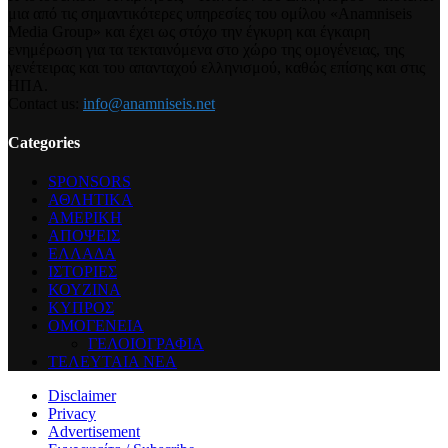
μια από τις σημαντικότερες υπηρεσίες του ομίλου «Anamniseis
Media Group» και έχει ως στόχο την έγκυρη και έγκαιρη
ενημέρωση για τα τεκταινόμενα στο χώρο της ομογένειας, της
γενέτειρας και του απανταχού ελληνισμού, καθώς επίσης και στις
ΗΠΑ.
Contact us:
info@anamniseis.net
Categories
SPONSORS
ΑΘΛΗΤΙΚΑ
ΑΜΕΡΙΚΗ
ΑΠΟΨΕΙΣ
ΕΛΛΑΔΑ
ΙΣΤΟΡΙΕΣ
ΚΟΥΖΙΝΑ
ΚΥΠΡΟΣ
ΟΜΟΓΕΝΕΙΑ
ΓΕΛΟΙΟΓΡΑΦΙΑ
ΤΕΛΕΥΤΑΙΑ ΝΕΑ
Disclaimer
Privacy
Advertisement