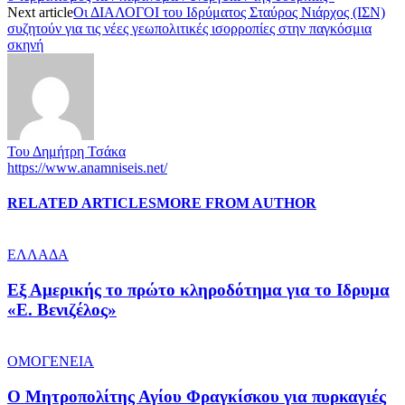
Next article
Οι ΔΙΑΛΟΓΟΙ του Ιδρύματος Σταύρος Νιάρχος (ΙΣΝ)
συζητούν για τις νέες γεωπολιτικές ισορροπίες στην παγκόσμια
σκηνή
Του Δημήτρη Τσάκα
https://www.anamniseis.net/
RELATED ARTICLES
MORE FROM AUTHOR
ΕΛΛΑΔΑ
Εξ Αμερικής το πρώτο κληροδότημα για το Ιδρυμα
«Ε. Βενιζέλος»
ΟΜΟΓΕΝΕΙΑ
Ο Μητροπολίτης Αγίου Φραγκίσκου για πυρκαγιές