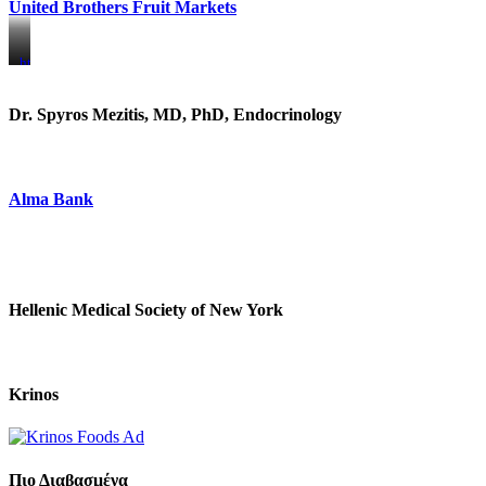
United Brothers Fruit Markets
https://www.unitedbrothersfruitmarkets.com/
https://www.unitedbrothersfruitmarkets.com/
Dr. Spyros Mezitis, MD, PhD, Endocrinology
Alma Bank
Hellenic Medical Society of New York
Krinos
Πιο Διαβασμένα