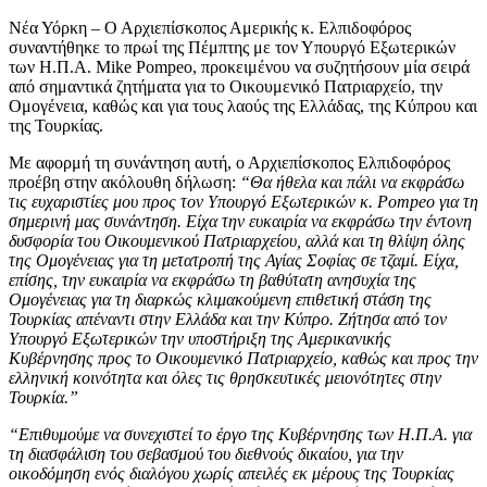
Νέα Υόρκη – Ο Αρχιεπίσκοπος Αμερικής κ. Ελπιδοφόρος
συναντήθηκε το πρωί της Πέμπτης με τον Υπουργό Εξωτερικών
των Η.Π.Α. Mike Pompeo, προκειμένου να συζητήσουν μία σειρά
από σημαντικά ζητήματα για το Οικουμενικό Πατριαρχείο, την
Ομογένεια, καθώς και για τους λαούς της Ελλάδας, της Κύπρου και
της Τουρκίας.
Με αφορμή τη συνάντηση αυτή, ο Αρχιεπίσκοπος Ελπιδοφόρος
προέβη στην ακόλουθη δήλωση:
“Θα ήθελα και πάλι να εκφράσω
τις ευχαριστίες μου προς τον Υπουργό Εξωτερικών κ. Pompeo
για τη
σημερινή μας συνάντηση. Είχα την ευκαιρία να εκφράσω την έντονη
δυσφορία του Οικουμενικού Πατριαρχείου, αλλά και τη θλίψη όλης
της Ομογένειας για τη μετατροπή της Αγίας Σοφίας σε τζαμί. Είχα,
επίσης, την ευκαιρία να εκφράσω τη βαθύτατη ανησυχία της
Ομογένειας για τη διαρκώς κλιμακούμενη επιθετική στάση της
Τουρκίας απέναντι στην Ελλάδα και την Κύπρο. Ζήτησα από τον
Υπουργό Εξωτερικών την υποστήριξη της Αμερικανικής
Κυβέρνησης προς το Οικουμενικό Πατριαρχείο, καθώς και προς την
ελληνική κοινότητα και όλες τις θρησκευτικές μειονότητες στην
Τουρκία.”
“Επιθυμούμε να συνεχιστεί το έργο της Κυβέρνησης των Η.Π.Α. για
τη διασφάλιση του σεβασμού του διεθνούς δικαίου, για την
οικοδόμηση ενός διαλόγου χωρίς απειλές εκ μέρους της Τουρκίας