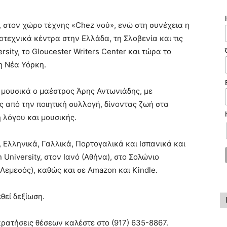
, στον χώρο τέχνης «Chez νού», ενώ στη συνέχεια η
τεχνικά κέντρα στην Ελλάδα, τη Σλοβενία και τις
sity, το Gloucester Writers Center και τώρα το
η Νέα Υόρκη.
μουσικά ο μαέστρος Άρης Αντωνιάδης, με
 από την ποιητική συλλογή, δίνοντας ζωή στα
 λόγου και μουσικής.
, Ελληνικά, Γαλλικά, Πορτογαλικά και Ισπανικά και
 University, στον Ιανό (Αθήνα), στο Σολώνιο
 (Λεμεσός), καθώς και σε Amazon και Kindle.
θεί δεξίωση.
 κρατήσεις θέσεων καλέστε στο (917) 635-8867.