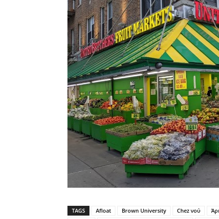
TAGS
Afloat
Brown University
Chez νού
Άρ