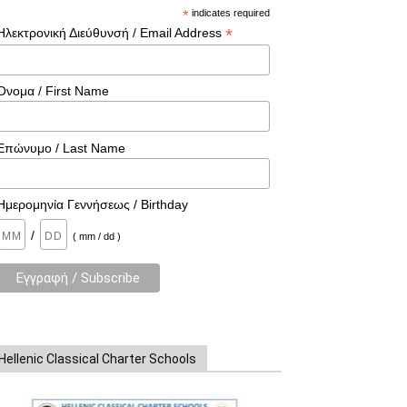
*
indicates required
*
Ηλεκτρονική Διεύθυνσή / Email Address
Όνομα / First Name
Επώνυμο / Last Name
Ημερομηνία Γεννήσεως / Birthday
/
( mm / dd )
Hellenic Classical Charter Schools