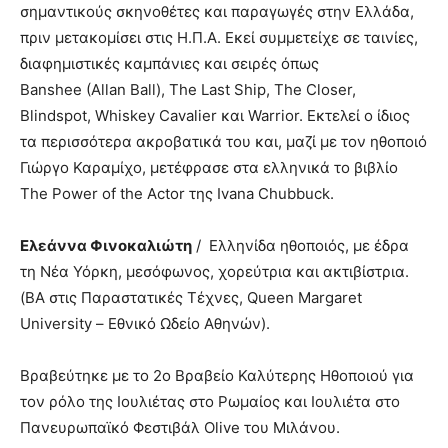
σημαντικούς σκηνοθέτες και παραγωγές στην Ελλάδα,
πριν μετακομίσει στις Η.Π.Α. Εκεί συμμετείχε σε ταινίες,
διαφημιστικές καμπάνιες και σειρές όπως
Banshee (Allan Ball), The Last Ship, The Closer,
Blindspot, Whiskey Cavalier και Warrior. Εκτελεί ο ίδιος
τα περισσότερα ακροβατικά του και, μαζί με τον ηθοποιό
Γιώργο Καραμίχο, μετέφρασε στα ελληνικά το βιβλίο
The Power of the Actor της Ivana Chubbuck.
Ελεάννα Φινοκαλιώτη
/ Ελληνίδα ηθοποιός, με έδρα
τη Νέα Υόρκη, μεσόφωνος, χορεύτρια και ακτιβίστρια.
(BA στις Παραστατικές Τέχνες, Queen Margaret
University – Εθνικό Ωδείο Αθηνών).
Βραβεύτηκε με το 2ο Βραβείο Καλύτερης Ηθοποιού για
τον ρόλο της Ιουλιέτας στο Ρωμαίος και Ιουλιέτα στο
Πανευρωπαϊκό Φεστιβάλ Olive του Μιλάνου.