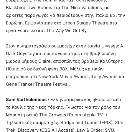
Blackbird, Two Rooms και The Nina Variations, με
αρκετές παραγωγές να περιοδεύουν στην Ιταλία και την
Ευρώπη. Εμφανίστηκε στο Urban Stages Theatre στα
έργα Espresso και The Way We Get By.
Στον κινηματογράφο συμμετείχε στην ταινία Ulysses: A
Dark Odyssey και πρωταγωνίστησε στη βραβευμένη
μικρού μήκους Claire, αποσπώντας βραβεία Καλύτερης
Ηθοποιού σε διεθνή φεστιβάλ. Μέλος κριτικών
επιτροπών στα New York Movie Awards, Telly Awards και
Gene Frankel Theatre Festival.
Sam
Vartholomeos
/ Ελληνοαμερικανός ηθοποιός από
το Κουίνς της Νέας Υόρκης. Γνωστός για τον ρόλο του
Μάικ στη σειρά The Crowded Room (Apple TV+).
Τηλεοπτικές συμμετοχές: Bridge and Tunnel (EPIX), Star
Trek: Discovery (CBS All Access), Law & Order: SVU,