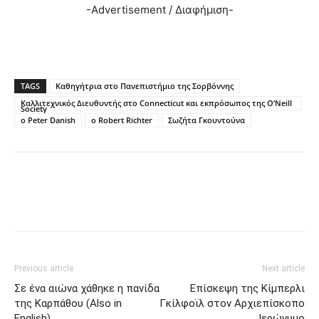
-Advertisement / Διαφήμιση-
TAGS
Καθηγήτρια στο Πανεπιστήμιο της Σορβόννης
Καλλιτεχνικός Διευθυντής στο Connecticut και εκπρόσωπος της O’Neill
Society
ο Peter Danish
ο Robert Richter
Σωζήτα Γκουντούνα
Previous article
Next article
Σε ένα αιώνα χάθηκε η πανίδα
Επίσκεψη της Κίμπερλι
της Καρπάθου (Also in
Γκίλφοϊλ στον Αρχιεπίσκοπο
English)
Ιερώνυμο