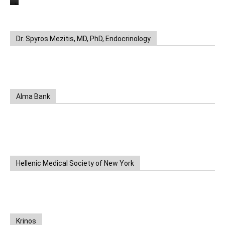
https://www.unitedbrothersfruitmarkets.com/
https://www.unitedbrothersfruitmarkets.com/
Dr. Spyros Mezitis, MD, PhD, Endocrinology
Alma Bank
Hellenic Medical Society of New York
Krinos