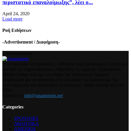
περιστατικό επαναλοίμωξης”, λέει ο...
April 24, 2020
Load more
Ροή Ειδήσεων
-Advertisement / Διαφήμιση-
- Advertisement -
Η ιστοσελίδα «Αναμνήσεις – Πάνθεον του Ελληνισμού» αποτελεί
μια από τις σημαντικότερες υπηρεσίες του ομίλου «Anamniseis
Media Group» και έχει ως στόχο την έγκυρη και έγκαιρη
ενημέρωση για τα τεκταινόμενα στο χώρο της ομογένειας, της
γενέτειρας και του απανταχού ελληνισμού, καθώς επίσης και στις
ΗΠΑ.
Contact us:
info@anamniseis.net
Categories
SPONSORS
ΑΘΛΗΤΙΚΑ
ΑΜΕΡΙΚΗ