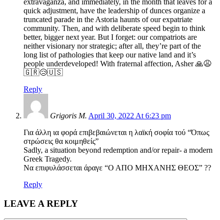
extravaganza, and immediately, in the month that leaves for a
quick adjustment, have the leadership of dunces organize a
truncated parade in the Astoria haunts of our expatriate
community. Then, and with deliberate speed begin to think
better, bigger next year. But I forget: our compatriots are
neither visionary nor strategic; after all, they’re part of the
long list of pathologies that keep our native land and it’s
people underdeveloped! With fraternal affection, Asher 🙏😩
🇬🇷😢🇺🇸
Reply
Grigoris M.
April 30, 2022 At 6:23 pm
Για άλλη ια φορά επιβεβαιώνεται η λαϊκή σοφία τού “Όπως
στρώσεις θα κοιμηθείς”
Sadly, a situation beyond redemption and/or repair- a modern
Greek Tragedy.
Να επιφυλάσσεται άραγε “Ο ΑΠΟ ΜΗΧΑΝΗΣ ΘΕΟΣ” ??
Reply
LEAVE A REPLY