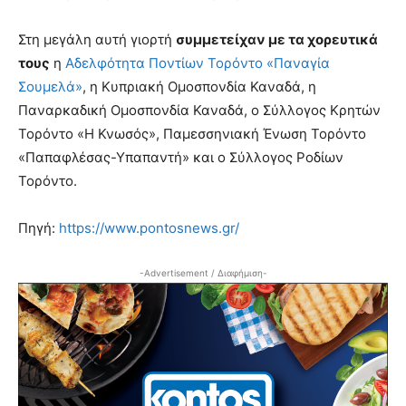
Στη μεγάλη αυτή γιορτή
συμμετείχαν με τα χορευτικά
τους
η
Αδελφότητα Ποντίων Τορόντο «Παναγία
Σουμελά»
, η Κυπριακή Ομοσπονδία Καναδά, η
Παναρκαδική Ομοσπονδία Καναδά, ο Σύλλογος Κρητών
Τορόντο «Η Κνωσός», Παμεσσηνιακή Ένωση Τορόντο
«Παπαφλέσας-Υπαπαντή» και ο Σύλλογος Ροδίων
Τορόντο.
Πηγή:
https://www.pontosnews.gr/
-Advertisement / Διαφήμιση-