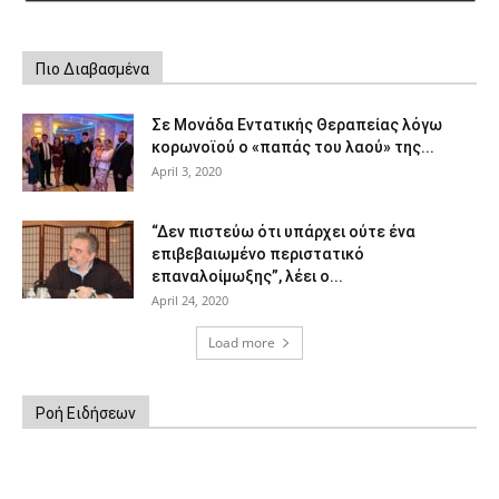
Πιο Διαβασμένα
Σε Μονάδα Εντατικής Θεραπείας λόγω
κορωνοϊού ο «παπάς του λαού» της...
April 3, 2020
“Δεν πιστεύω ότι υπάρχει ούτε ένα
επιβεβαιωμένο περιστατικό
επαναλοίμωξης”, λέει ο...
April 24, 2020
Load more
Ροή Ειδήσεων