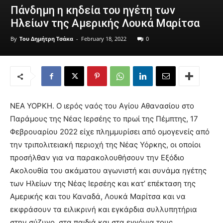
Πάνδημη η κηδεία του ηγέτη των
Ηλείων της Αμερικής Λουκά Μαρίτσα
By
Του Δημήτρη Τσάκα
-
February 18, 2022
0
ΝΕΑ ΥΟΡΚΗ. Ο ιερός ναός του Αγίου Αθανασίου στο
Παράμους της Νέας Ιερσέης το πρωί της Πέμπτης, 17
Φεβρουαρίου 2022 είχε πλημμυρίσει από ομογενείς από
την τριπολιτειακή περιοχή της Νέας Υόρκης, οι οποίοι
προσήλθαν για να παρακολουθήσουν την Εξόδιο
Ακολουθία του ακάματου αγωνιστή και συνάμα ηγέτης
των Ηλείων της Νέας Ιερσέης και κατ’ επέκταση της
Αμερικής και του Καναδά, Λουκά Μαρίτσα και να
εκφράσουν τα ειλικρινή και εγκάρδια συλλυπητήρια
στην σύζυγο, στα παιδιά και στα εγγόνια τους.