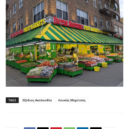
TAGS
Εξόδιος Ακολουθία
Λουκάς Μαρίτσας