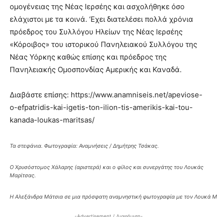
ομογένειας της Νέας Ιερσέης και ασχολήθηκε όσο
ελάχιστοι με τα κοινά. ‘Εχει διατελέσει πολλά χρόνια
πρόεδρος του Συλλόγου Ηλείων της Νέας Ιερσέης
«Κόροιβος» του ιστορικού Πανηλειακού Συλλόγου της
Νέας Υόρκης καθώς επίσης και πρόεδρος της
Πανηλειακής Ομοσπονδίας Αμερικής και Καναδά.
Διαβάστε επίσης: https://www.anamniseis.net/apeviose-
o-efpatridis-kai-igetis-ton-ilion-tis-amerikis-kai-tou-
kanada-loukas-maritsas/
Τα στεφάνια. Φωτογραφία: Αναμνήσεις / Δημήτρης Τσάκας.
Ο Χρυσόστομος Χάλαρης (αριστερά) και ο φίλος και συνεργάτης του Λουκάς
Μαρίτσας.
Η Αλεξάνδρα Μάτσια σε μια πρόσφατη αναμνηστική φωτογραφία με τον Λουκά Μαρ
-Advertisement / Διαφήμιση-