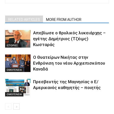
RELATED ARTICLES
MORE FROM AUTHOR
Απεβίωσε ο θρυλικός λυκειάρχης –
ηγέτης Δημήτριος (Τζέιμς)
Κωσταράς
ΙΣΤΟΡΙΕΣ
O Θυατείρων Νικήτας στην
Ενθρόνιση του νέου Αρχιεπισκόπου
Καναδά
ΟΜΟΓΕΝΕΙΑ
Πρεσβευτής της Μαγνησίας ο Ε/
Αμερικανός καθηγητής – ποιητής
ΟΜΟΓΕΝΕΙΑ