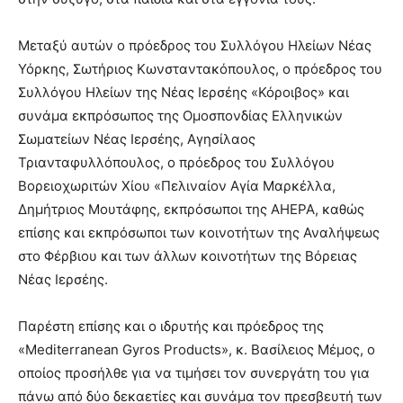
Μεταξύ αυτών ο πρόεδρος του Συλλόγου Ηλείων Νέας
Υόρκης, Σωτήριος Κωνσταντακόπουλος, ο πρόεδρος του
Συλλόγου Ηλείων της Νέας Ιερσέης «Κόροιβος» και
συνάμα εκπρόσωπος της Ομοσπονδίας Ελληνικών
Σωματείων Νέας Ιερσέης, Αγησίλαος
Τριανταφυλλόπουλος, ο πρόεδρος του Συλλόγου
Βορειοχωριτών Χίου «Πελιναίον Αγία Μαρκέλλα,
Δημήτριος Μουτάφης, εκπρόσωποι της AHEPA, καθώς
επίσης και εκπρόσωποι των κοινοτήτων της Αναλήψεως
στο Φέρβιου και των άλλων κοινοτήτων της Βόρειας
Νέας Ιερσέης.
Παρέστη επίσης και ο ιδρυτής και πρόεδρος της
«Mediterranean Gyros Products», κ. Βασίλειος Μέμος, ο
οποίος προσήλθε για να τιμήσει τον συνεργάτη του για
πάνω από δύο δεκαετίες και συνάμα τον πρεσβευτή των