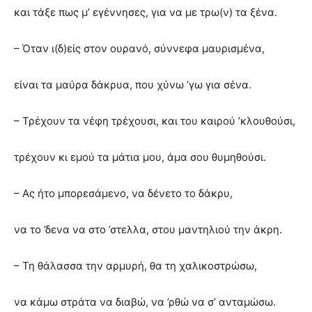
και τάξε πως μ’ εγέννησες, για να με τρω(ν) τα ξένα.
– Όταν ι(δ)είς στον ουρανό, σύννεφα μαυρισμένα,
είναι τα μαύρα δάκρυα, που χύνω ’γω για σένα.
– Τρέχουν τα νέφη τρέχουσι, και του καιρού ’κλουθούσι,
τρέχουν κι εμού τα μάτια μου, άμα σου θυμηθούσι.
– Ας ήτο μπορεσάμενο, να δένετο το δάκρυ,
να το ’δενα να στο ’στελλα, στου μαντηλιού την άκρη.
– Τη θάλασσα την αρμυρή, θα τη χαλικοστρώσω,
να κάμω στράτα να διαβώ, να ’ρθώ να σ’ ανταμώσω.