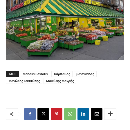
TAGS
Manolis Cassotis
Κάρπαθος
μαντινάδες
Μανώλης Κασσώτης
Μανώλης Μακρής