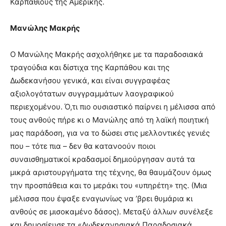
Καρπάθιους της Αμερικής.
Μανώλης Μακρής
Ο Μανώλης Μακρής ασχολήθηκε με τα παραδοσιακά
τραγούδια και δίστιχα της Καρπάθου και της
Δωδεκανήσου γενικά, και είναι συγγραφέας
αξιολογότατων συγγραμμάτων λαογραφικού
περιεχομένου. Ό,τι πιο ουσιαστικό παίρνει η μέλισσα από
τους ανθούς πήρε κι ο Μανώλης από τη λαϊκή ποιητική
μας παράδοση, για να το δώσει στις μελλοντικές γενιές
που – τότε πια – δεν θα κατανοούν ποιοι
συναισθηματικοί κραδασμοί δημιούργησαν αυτά τα
μικρά αριστουργήματα της τέχνης, θα θαυμάζουν όμως
την προσπάθεια και το μεράκι του «υπηρέτη» της. (Μια
μέλισσα που έψαξε εναγωνίως να ’βρει θυμάρια κι
ανθούς σε μισοκαμένο δάσος). Μεταξύ άλλων συνέλεξε
και δημοσίευσε τα «Δωδεκανησιακά Παραδοσιακά