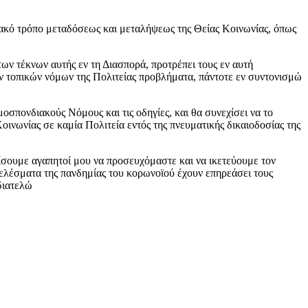
σιακό τρόπο μεταδόσεως και μεταλήψεως της Θείας Κοινωνίας, όπως
ων τέκνων αυτής εν τη Διασπορά, προτρέπει τους εν αυτή
ν τοπικών νόμων της Πολιτείας προβλήματα, πάντοτε εν συντονισμώ
σπονδιακούς Νόμους και τις οδηγίες, και θα συνεχίσει να το
Κοινωνίας σε καμία Πολιτεία εντός της πνευματικής δικαιοδοσίας της
ίσουμε αγαπητοί μου να προσευχόμαστε και να ικετεύουμε τον
οτελέσματα της πανδημίας του κορωνοϊού έχουν επηρεάσει τους
διατελώ