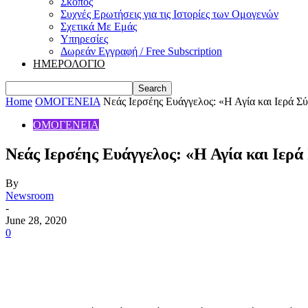
Σκοπός
Συχνές Ερωτήσεις για τις Ιστορίες των Ομογενών
Σχετικά Με Εμάς
Υπηρεσίες
Δωρεάν Εγγραφή / Free Subscription
ΗΜΕΡΟΛΟΓΙΟ
Home
ΟΜΟΓΕΝΕΙΑ
Νεάς Ιερσέης Ευάγγελος: «Η Αγία και Ιερά Σύν
ΟΜΟΓΕΝΕΙΑ
Νεάς Ιερσέης Ευάγγελος: «Η Αγία και Ιερά
By
Newsroom
-
June 28, 2020
0
Share