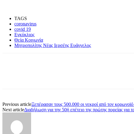
TAGS
coronavirus
covid 19
Εγκύκλιος
Θεία Κοινωνία
Μητροπολίτης Νέας Ιερσέης Ευάγγελος
Share
Previous article
Ξεπέρασαν τους 500.000 οι νεκροί από τον κορωνοϊ
Next article
Διαδήλωση για την 50ή επέτειο της πρώτης πορείας για