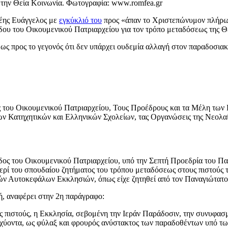
 την Θεία Κοινωνία. Φωτογραφία: www.romfea.gr
έης Ευάγγελος με
εγκύκλιό του
προς «άπαν το Χριστεπώνυμον πλήρω
δου του Οικουμενικού Πατριαρχείου για τον τρόπο μεταδόσεως της Θ
ρη ως προς το γεγονός ότι δεν υπάρχει ουδεμία αλλαγή στον παραδοσ
ς του Οικουμενικού Πατριαρχείου, Τους Προέδρους και τα Μέλη των
ων Κατηχητικών και Ελληνικών Σχολείων, τας Οργανώσεις της Νεολ
δος του Οικουμενικού Πατριαρχείου, υπό την Σεπτή Προεδρία του Πα
 περί του σπουδαίου ζητήματος του τρόπου μεταδόσεως στους πιστούς
ιπών Αυτοκεφάλων Εκκλησιών, όπως είχε ζητηθεί από τον Παναγιώτατο
ή, αναφέρει στην 2η παράγραφο:
 πιστούς, η Εκκλησία, σεβομένη την Ιεράν Παράδοσιν, την συνυφασμ
ισχύοντα, ως φύλαξ και φρουρός ανύστακτος των παραδοθέντων υπό τω