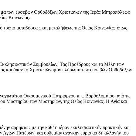
μα των ευσεβών Ορθοδόξων Χριστιανών της Ιεράς Μητροπόλεως
είας Κοινωνίας.
ιακό τρόπο μεταδόσεως και μεταλήψεως της Θείας Κοινωνίας, όπως
 Εκκλησιαστικών Συμβουλίων, Τας Προέδρους και τα Μέλη των
αίας και άπαν το Χριστεπώνυμον πλήρωμα των ευσεβών Ορθοδόξων
ναγιωτάτου Οικουμενικού Πατριάρχου κ.κ. Βαρθολομαίου, από τις
 του Μυστηρίου των Μυστηρίων, της Θείας Κοινωνίας. Η Αγία και
.
ένην αρρήκτως με την καθ’ ημέραν εκκλησιαστικήν πρακτικήν και
ν Αγίων Πατέρων, και ουδεμίαν ανάγκην ευρίσκει δι’ αλλαγήν του