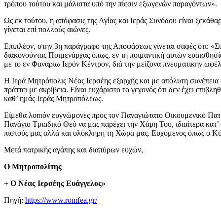
τρόπου τούτου και μάλιστα υπό την πίεσιν εξωγενών παραγόντων».
Ως εκ τούτου, η απόφασις της Αγίας και Ιεράς Συνόδου είναι ξεκάθ
γίνεται επί πολλούς αιώνες.
Επιπλέον, στην 3η παράγραφο της Αποφάσεως γίνεται σαφές ότι: «Συ
διακονούντας Ποιμενάρχας όπως, εν τη ποιμαντική αυτών ευαισθησ
με το εν Φαναρίω Ιερόν Κέντρον, διά την μείζονα πνευματικήν ωφέ
Η Ιερά Μητρόπολις Νέας Ιερσέης εξαρχής και με απόλυτη συνέπεια α
πράττει με ακρίβεια. Είναι ευχάριστο το γεγονός ότι δεν έχει επιβ
καθ’ ημάς Ιεράς Μητροπόλεως.
Είμεθα λοιπόν ευγνώμονες προς τον Παναγιώτατο Οικουμενικό Πατρ
Πανάγιο Τριαδικό Θεό να μας παρέχει την Χάρη Του, ιδιαίτερα κατ’
πιστούς μας αλλά και ολόκληρη τη Χώρα μας. Ευχόμενος όπως ο Κύρ
Μετά πατρικής αγάπης και διαπύρων ευχών,
Ο Μητροπολίτης
+ Ο Νέας Ιερσέης Ευάγγελος»
Πηγή:
https://www.romfea.gr/