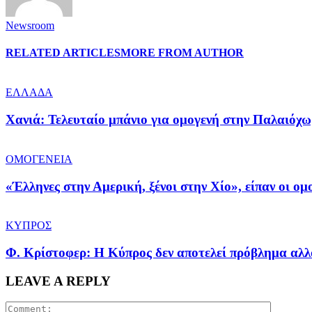
Newsroom
RELATED ARTICLES
MORE FROM AUTHOR
ΕΛΛΑΔΑ
Χανιά: Τελευταίο μπάνιο για ομογενή στην Παλαιόχ
ΟΜΟΓΕΝΕΙΑ
«Έλληνες στην Αμερική, ξένοι στην Χίο», είπαν οι ο
ΚΥΠΡΟΣ
Φ. Κρίστοφερ: Η Κύπρος δεν αποτελεί πρόβλημα αλλ
LEAVE A REPLY