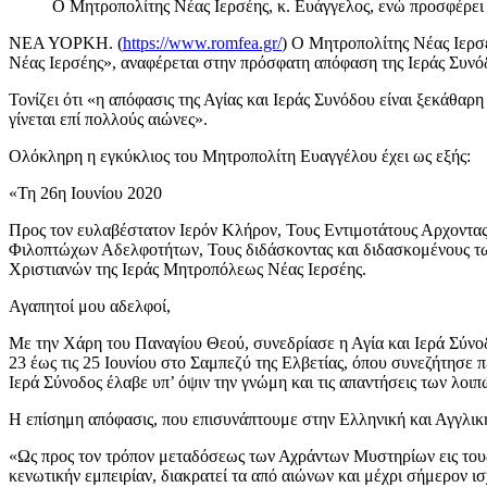
Ο Μητροπολίτης Νέας Ιερσέης, κ. Ευάγγελος, ενώ προσφέρει
ΝΕΑ ΥΟΡΚΗ. (
https://www.romfea.gr/
) Ο Μητροπολίτης Νέας Ιερσ
Νέας Ιερσέης», αναφέρεται στην πρόσφατη απόφαση της Ιεράς Συνό
Τονίζει ότι «η απόφασις της Αγίας και Ιεράς Συνόδου είναι ξεκάθα
γίνεται επί πολλούς αιώνες».
Ολόκληρη η εγκύκλιος του Μητροπολίτη Ευαγγέλου έχει ως εξής:
«Τη 26η Ιουνίου 2020
Προς τον ευλαβέστατον Ιερόν Κλήρον, Τους Εντιμοτάτους Αρχοντα
Φιλοπτώχων Αδελφοτήτων, Τους διδάσκοντας και διδασκομένους τ
Χριστιανών της Ιεράς Μητροπόλεως Νέας Ιερσέης.
Αγαπητοί μου αδελφοί,
Με την Χάρη του Παναγίου Θεού, συνεδρίασε η Αγία και Ιερά Σύνο
23 έως τις 25 Ιουνίου στο Σαμπεζύ της Ελβετίας, όπου συνεζήτησε
Ιερά Σύνοδος έλαβε υπ’ όψιν την γνώμη και τις απαντήσεις των λο
Η επίσημη απόφασις, που επισυνάπτουμε στην Ελληνική και Αγγλικ
«Ως προς τον τρόπον μεταδόσεως των Αχράντων Μυστηρίων εις τους
κενωτικήν εμπειρίαν, διακρατεί τα από αιώνων και μέχρι σήμερον 