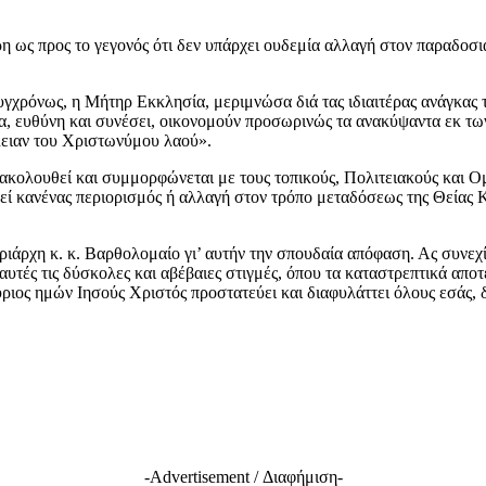
αρη ως προς το γεγονός ότι δεν υπάρχει ουδεμία αλλαγή στον παραδο
γχρόνως, η Μήτηρ Εκκλησία, μεριμνώσα διά τας ιδιαιτέρας ανάγκας τ
ία, ευθύνη και συνέσει, οικονομούν προσωρινώς τα ανακύψαντα εκ τω
λειαν του Χριστωνύμου λαού».
κολουθεί και συμμορφώνεται με τους τοπικούς, Πολιτειακούς και Ομο
ληθεί κανένας περιορισμός ή αλλαγή στον τρόπο μεταδόσεως της Θείας 
ιάρχη κ. κ. Βαρθολομαίο γι’ αυτήν την σπουδαία απόφαση. Ας συνεχ
 αυτές τις δύσκολες και αβέβαιες στιγμές, όπου τα καταστρεπτικά απ
ιος ημών Ιησούς Χριστός προστατεύει και διαφυλάττει όλους εσάς, 
-Advertisement / Διαφήμιση-