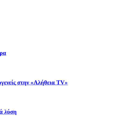
ωρα
μογενείς στην «Αλήθεια ΤV»
ά λύση