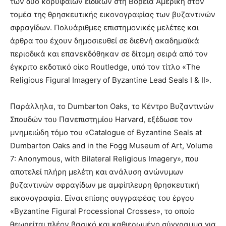
των δύο κορυφαίων ειδικών στη Βόρεια Αμερική στον
τομέα της θρησκευτικής εικονογραφίας των βυζαντινών
σφραγίδων. Πολυάριθμες επιστημονικές μελέτες και
άρθρα του έχουν δημοσιευθεί σε διεθνή ακαδημαϊκά
περιοδικά και επανεκδόθηκαν σε δίτομη σειρά από τον
έγκριτο εκδοτικό οίκο Routledge, υπό τον τίτλο «The
Religious Figural Imagery of Byzantine Lead Seals I & II».
Παράλληλα, το Dumbarton Oaks, το Κέντρο Βυζαντινών
Σπουδών του Πανεπιστημίου Harvard, εξέδωσε τον
μνημειώδη τόμο του «Catalogue of Byzantine Seals at
Dumbarton Oaks and in the Fogg Museum of Art, Volume
7: Anonymous, with Bilateral Religious Imagery», που
αποτελεί πλήρη μελέτη και ανάλυση ανώνυμων
βυζαντινών σφραγίδων με αμφίπλευρη θρησκευτική
εικονογραφία. Είναι επίσης συγγραφέας του έργου
«Byzantine Figural Processional Crosses», το οποίο
θεωρείται πλέον βασικό και καθιερωμένο σύγγραμμα για