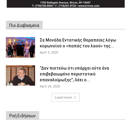
Πιο Διαβασμένα
Σε Μονάδα Εντατικής Θεραπείας λόγω
κορωνοϊού ο «παπάς του λαού» της...
April 3, 2020
“Δεν πιστεύω ότι υπάρχει ούτε ένα
επιβεβαιωμένο περιστατικό
επαναλοίμωξης”, λέει ο...
April 24, 2020
Load more
Ροή Ειδήσεων