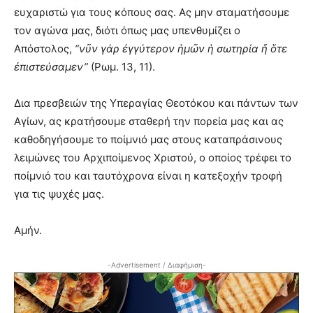
ευχαριστώ για τους κόπους σας. Ας μην σταματήσουμε
τον αγώνα μας, διότι όπως μας υπενθυμίζει ο
Απόστολος,
“νῦν γάρ ἐγγύτερον ἡμῶν ἡ σωτηρία ἤ ὅτε
ἐπιστεύσαμεν”
(Ρωμ. 13, 11).
Δια πρεσβειών της Υπεραγίας Θεοτόκου και πάντων των
Αγίων, ας κρατήσουμε σταθερή την πορεία μας και ας
καθοδηγήσουμε το ποίμνιό μας στους καταπράσινους
λειμώνες του Αρχιποίμενος Χριστού, ο οποίος τρέφει το
ποίμνιό του και ταυτόχρονα είναι η κατεξοχήν τροφή
για τις ψυχές μας.
Αμήν.
-Advertisement / Διαφήμιση-