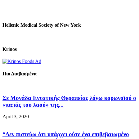
Hellenic Medical Society of New York
Krinos
Πιο Διαβασμένα
Σε Μονάδα Εντατικής Θεραπείας λόγω κορωνοϊού ο
«παπάς του λαού» της...
April 3, 2020
“Δεν πιστεύω ότι υπάρχει ούτε ένα επιβεβαιωμένο