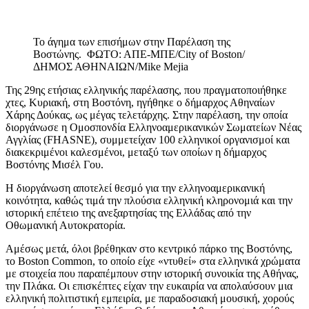
Το άγημα των επισήμων στην Παρέλαση της
Βοστώνης. ΦΩΤΟ: ΑΠΕ-ΜΠΕ/City of Boston/
ΔΗΜΟΣ ΑΘΗΝΑΙΩΝ/Mike Mejia
Της 29ης ετήσιας ελληνικής παρέλασης, που πραγματοποιήθηκε
χτες, Κυριακή, στη Βοστόνη, ηγήθηκε ο δήμαρχος Αθηναίων
Χάρης Δούκας, ως μέγας τελετάρχης. Στην παρέλαση, την οποία
διοργάνωσε η Ομοσπονδία Ελληνοαμερικανικών Σωματείων Νέας
Αγγλίας (FHASNE), συμμετείχαν 100 ελληνικοί οργανισμοί και
διακεκριμένοι καλεσμένοι, μεταξύ των οποίων η δήμαρχος
Βοστόνης Μισέλ Γου.
Η διοργάνωση αποτελεί θεσμό για την ελληνοαμερικανική
κοινότητα, καθώς τιμά την πλούσια ελληνική κληρονομιά και την
ιστορική επέτειο της ανεξαρτησίας της Ελλάδας από την
Οθωμανική Αυτοκρατορία.
Αμέσως μετά, όλοι βρέθηκαν στο κεντρικό πάρκο της Βοστόνης,
το Boston Common, το οποίο είχε «ντυθεί» στα ελληνικά χρώματα
με στοιχεία που παραπέμπουν στην ιστορική συνοικία της Αθήνας,
την Πλάκα. Οι επισκέπτες είχαν την ευκαιρία να απολαύσουν μια
ελληνική πολιτιστική εμπειρία, με παραδοσιακή μουσική, χορούς