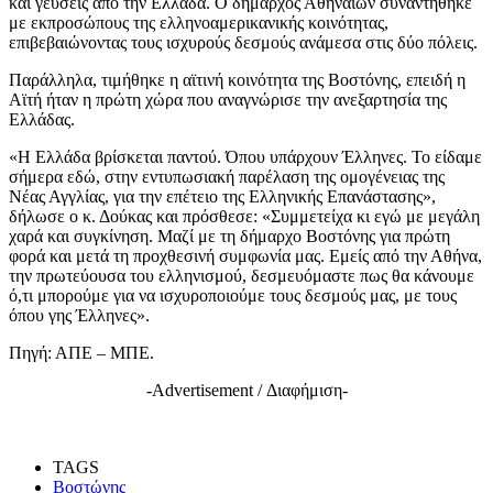
και γεύσεις από την Ελλάδα. Ο δήμαρχος Αθηναίων συναντήθηκε
με εκπροσώπους της ελληνοαμερικανικής κοινότητας,
επιβεβαιώνοντας τους ισχυρούς δεσμούς ανάμεσα στις δύο πόλεις.
Παράλληλα, τιμήθηκε η αϊτινή κοινότητα της Βοστόνης, επειδή η
Αϊτή ήταν η πρώτη χώρα που αναγνώρισε την ανεξαρτησία της
Ελλάδας.
«Η Ελλάδα βρίσκεται παντού. Όπου υπάρχουν Έλληνες. Το είδαμε
σήμερα εδώ, στην εντυπωσιακή παρέλαση της ομογένειας της
Νέας Αγγλίας, για την επέτειο της Ελληνικής Επανάστασης»,
δήλωσε ο κ. Δούκας και πρόσθεσε: «Συμμετείχα κι εγώ με μεγάλη
χαρά και συγκίνηση. Μαζί με τη δήμαρχο Βοστόνης για πρώτη
φορά και μετά τη προχθεσινή συμφωνία μας. Εμείς από την Αθήνα,
την πρωτεύουσα του ελληνισμού, δεσμευόμαστε πως θα κάνουμε
ό,τι μπορούμε για να ισχυροποιούμε τους δεσμούς μας, με τους
όπου γης Έλληνες».
Πηγή: ΑΠΕ – ΜΠΕ.
-Advertisement / Διαφήμιση-
TAGS
Βοστώνης