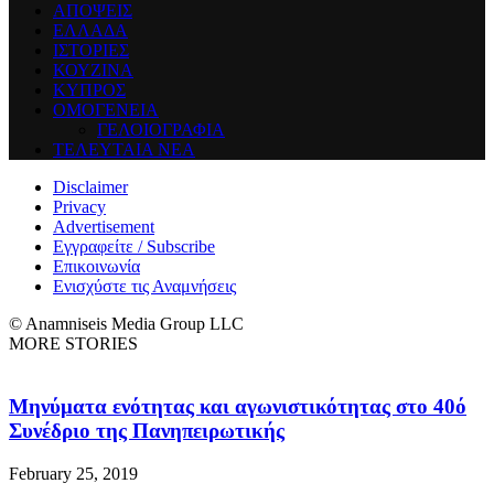
ΑΠΟΨΕΙΣ
ΕΛΛΑΔΑ
ΙΣΤΟΡΙΕΣ
ΚΟΥΖΙΝΑ
ΚΥΠΡΟΣ
ΟΜΟΓΕΝΕΙΑ
ΓΕΛΟΙΟΓΡΑΦΙΑ
ΤΕΛΕΥΤΑΙΑ ΝΕΑ
Disclaimer
Privacy
Advertisement
Εγγραφείτε / Subscribe
Επικοινωνία
Ενισχύστε τις Αναμνήσεις
© Anamniseis Media Group LLC
MORE STORIES
Μηνύματα ενότητας και αγωνιστικότητας στο 40ό
Συνέδριο της Πανηπειρωτικής
February 25, 2019