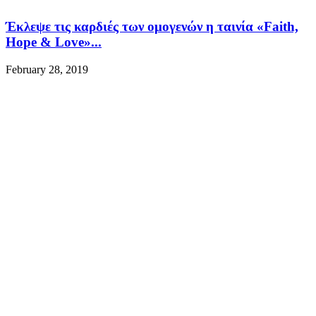
Έκλεψε τις καρδιές των ομογενών η ταινία «Faith,
Hope & Love»...
February 28, 2019