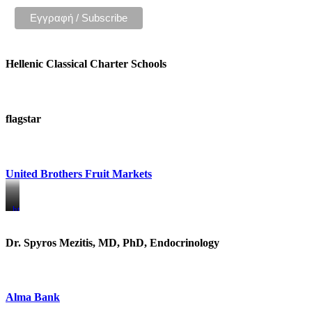
Hellenic Classical Charter Schools
flagstar
United Brothers Fruit Markets
https://www.unitedbrothersfruitmarkets.com/
https://www.unitedbrothersfruitmarkets.com/
Dr. Spyros Mezitis, MD, PhD, Endocrinology
Alma Bank