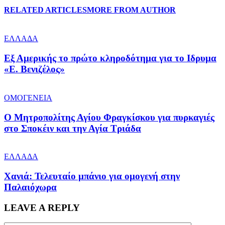
RELATED ARTICLES
MORE FROM AUTHOR
ΕΛΛΑΔΑ
Εξ Αμερικής το πρώτο κληροδότημα για το Ιδρυμα
«Ε. Βενιζέλος»
ΟΜΟΓΕΝΕΙΑ
Ο Μητροπολίτης Αγίου Φραγκίσκου για πυρκαγιές
στο Σποκέιν και την Αγία Τριάδα
ΕΛΛΑΔΑ
Χανιά: Τελευταίο μπάνιο για ομογενή στην
Παλαιόχωρα
LEAVE A REPLY