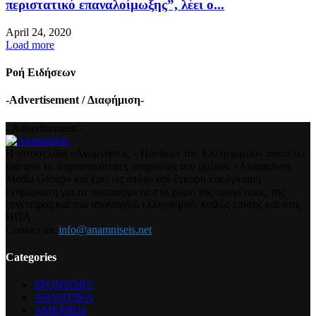
περιστατικό επαναλοίμωξης”, λέει ο...
April 24, 2020
Load more
Ροή Ειδήσεων
-Advertisement / Διαφήμιση-
- Advertisement -
Η ιστοσελίδα «Αναμνήσεις – Πάνθεον του Ελληνισμού» αποτελεί
μια από τις σημαντικότερες υπηρεσίες του ομίλου «Anamniseis
Media Group» και έχει ως στόχο την έγκυρη και έγκαιρη
ενημέρωση για τα τεκταινόμενα στο χώρο της ομογένειας, της
γενέτειρας και του απανταχού ελληνισμού, καθώς επίσης και στις
ΗΠΑ.
Contact us:
info@anamniseis.net
Categories
SPONSORS
ΑΘΛΗΤΙΚΑ
ΑΜΕΡΙΚΗ