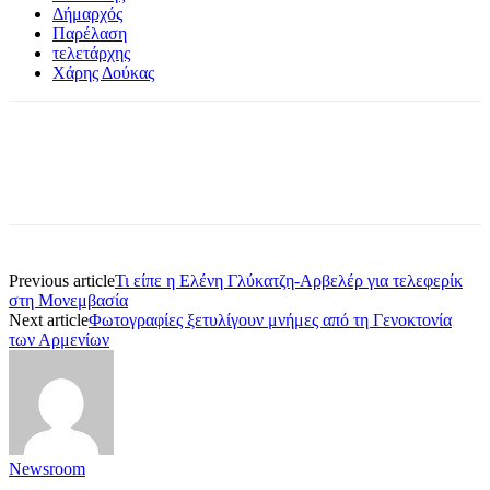
Δήμαρχός
Παρέλαση
τελετάρχης
Χάρης Δούκας
Previous article
Τι είπε η Ελένη Γλύκατζη-Αρβελέρ για τελεφερίκ
στη Μονεμβασία
Next article
Φωτογραφίες ξετυλίγουν μνήμες από τη Γενοκτονία
των Αρμενίων
Newsroom