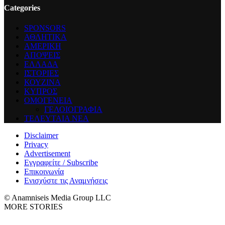
Categories
SPONSORS
ΑΘΛΗΤΙΚΑ
ΑΜΕΡΙΚΗ
ΑΠΟΨΕΙΣ
ΕΛΛΑΔΑ
ΙΣΤΟΡΙΕΣ
ΚΟΥΖΙΝΑ
ΚΥΠΡΟΣ
ΟΜΟΓΕΝΕΙΑ
ΓΕΛΟΙΟΓΡΑΦΙΑ
ΤΕΛΕΥΤΑΙΑ ΝΕΑ
Disclaimer
Privacy
Advertisement
Εγγραφείτε / Subscribe
Επικοινωνία
Ενισχύστε τις Αναμνήσεις
© Anamniseis Media Group LLC
MORE STORIES