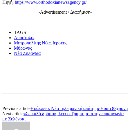
Πηγή:
https://www.orthodoxianewsagency.gr/
-Advertisement / Διαφήμιση-
TAGS
Απόστολος
Μητροπολίτης Νέας Ιερσέης
Μύρωνας
Νέα Ζηλανδία
Previous article
Ηράκλειο: Νέα τηλεφωνική απάτη με θύμα 88χρονη
Next article
«Σε καλό δρόμο», λέει ο Τραμπ μετά την επικοινωνία
με Ζελένσκι