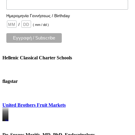
Ημερομηνία Γεννήσεως / Birthday
/
( mm / dd )
Hellenic Classical Charter Schools
flagstar
United Brothers Fruit Markets
https://www.unitedbrothersfruitmarkets.com/
https://www.unitedbrothersfruitmarkets.com/
Dr. Spyros Mezitis, MD, PhD, Endocrinology