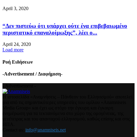
April 3, 2020
“Δεν πιστεύω ότι υπάρχει ούτε ένα επιβεβαιωμένο
περιστατικό επαναλοίμωξης”, λέει ο...
April 24, 2020
Load more
Ροή Ειδήσεων
-Advertisement / Διαφήμιση-
- Advertisement -
Η ιστοσελίδα «Αναμνήσεις – Πάνθεον του Ελληνισμού» αποτελεί
μια από τις σημαντικότερες υπηρεσίες του ομίλου «Anamniseis
Media Group» και έχει ως στόχο την έγκυρη και έγκαιρη
ενημέρωση για τα τεκταινόμενα στο χώρο της ομογένειας, της
γενέτειρας και του απανταχού ελληνισμού, καθώς επίσης και στις
ΗΠΑ.
Contact us:
info@anamniseis.net