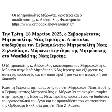
Οι Μητροπολίτες Μύρωνας, αριστερά και ο
οικοδεσπότης, κ. Απόστολος. Φωτογραφία:
https://www.orthodoxianewsagency.gr/
Την Τρίτη, 18 Μαρτίου 2025, ο Σεβασμιώτατος
Μητροπολίτης Νέας Ιερσέης κ. Απόστολος
υποδέχθηκε τον Σεβασμιώτατο Μητροπολίτη Νέας
Ζηλανδίας κ. Μύρωνα στην έδρα της Μητρόπολης
στο Westfield της Νέας Ιερσέης.
Ο Μητροπολίτης κ. Απόστολος καλωσόρισε τον Μητροπολίτη κ.
Μύρωνα στην Ιερά Μητρόπολη Νέας Ιερσέης και εξέφρασε τις
συνεχείς προσευχές και την υποστήριξή του για την ιεραρχική του
διακονία.
Κατά τη διάρκεια της παραμονής του στη Μητρόπολη Νέας Ιερσέης
ο Σεβασμιώτατος Μητροπολίτης κ. Μύρων θα επισκεφθεί ενορίες
στην περιοχή της Βόρειας Νέας Ιερσέης, προκειμένου να διαδώσει
το ιεραποστολικό του έργο και τις προσπάθειές του να επεκτείνει
την Ορθόδοξη Εκκλησία μας στη Νέα Ζηλανδία.