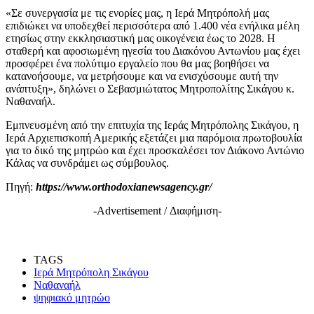
«Σε συνεργασία με τις ενορίες μας, η Ιερά Μητρόπολή μας
επιδιώκει να υποδεχθεί περισσότερα από 1.400 νέα ενήλικα μέλη
ετησίως στην εκκλησιαστική μας οικογένεια έως το 2028. Η
σταθερή και αφοσιωμένη ηγεσία του Διακόνου Αντωνίου μας έχει
προσφέρει ένα πολύτιμο εργαλείο που θα μας βοηθήσει να
κατανοήσουμε, να μετρήσουμε και να ενισχύσουμε αυτή την
ανάπτυξη», δηλώνει ο Σεβασμιώτατος Μητροπολίτης Σικάγου κ.
Ναθαναήλ.
Εμπνευσμένη από την επιτυχία της Ιεράς Μητρόπολης Σικάγου, η
Ιερά Αρχιεπισκοπή Αμερικής εξετάζει μια παρόμοια πρωτοβουλία
για το δικό της μητρώο και έχει προσκαλέσει τον Διάκονο Αντώνιο
Κάλας να συνδράμει ως σύμβουλος.
Πηγή:
https://www.orthodoxianewsagency.gr/
-Advertisement / Διαφήμιση-
TAGS
Ιερά Μητρόπολη Σικάγου
Ναθαναήλ
ψηφιακό μητρώο