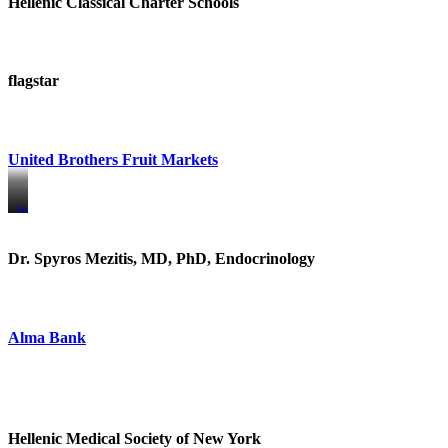
Hellenic Classical Charter Schools
flagstar
United Brothers Fruit Markets
https://www.unitedbrothersfruitmarkets.com/
https://www.unitedbrothersfruitmarkets.com/
Dr. Spyros Mezitis, MD, PhD, Endocrinology
Alma Bank
Hellenic Medical Society of New York