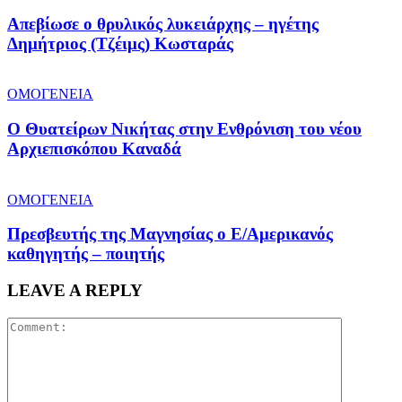
Απεβίωσε ο θρυλικός λυκειάρχης – ηγέτης
Δημήτριος (Τζέιμς) Κωσταράς
ΟΜΟΓΕΝΕΙΑ
O Θυατείρων Νικήτας στην Ενθρόνιση του νέου
Αρχιεπισκόπου Καναδά
ΟΜΟΓΕΝΕΙΑ
Πρεσβευτής της Μαγνησίας ο Ε/Αμερικανός
καθηγητής – ποιητής
LEAVE A REPLY