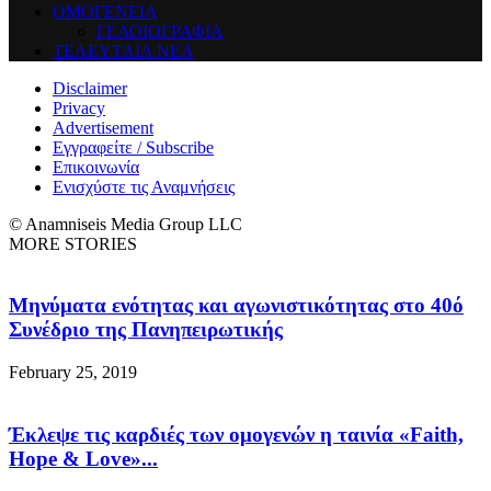
ΟΜΟΓΕΝΕΙΑ
ΓΕΛΟΙΟΓΡΑΦΙΑ
ΤΕΛΕΥΤΑΙΑ ΝΕΑ
Disclaimer
Privacy
Advertisement
Εγγραφείτε / Subscribe
Επικοινωνία
Ενισχύστε τις Αναμνήσεις
© Anamniseis Media Group LLC
MORE STORIES
Μηνύματα ενότητας και αγωνιστικότητας στο 40ό
Συνέδριο της Πανηπειρωτικής
February 25, 2019
Έκλεψε τις καρδιές των ομογενών η ταινία «Faith,
Hope & Love»...