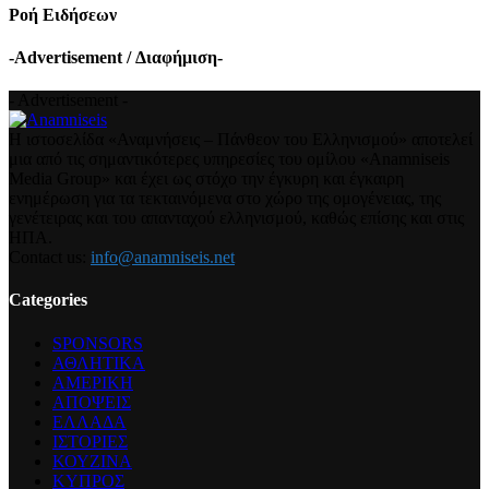
Ροή Ειδήσεων
-Advertisement / Διαφήμιση-
- Advertisement -
Η ιστοσελίδα «Αναμνήσεις – Πάνθεον του Ελληνισμού» αποτελεί
μια από τις σημαντικότερες υπηρεσίες του ομίλου «Anamniseis
Media Group» και έχει ως στόχο την έγκυρη και έγκαιρη
ενημέρωση για τα τεκταινόμενα στο χώρο της ομογένειας, της
γενέτειρας και του απανταχού ελληνισμού, καθώς επίσης και στις
ΗΠΑ.
Contact us:
info@anamniseis.net
Categories
SPONSORS
ΑΘΛΗΤΙΚΑ
ΑΜΕΡΙΚΗ
ΑΠΟΨΕΙΣ
ΕΛΛΑΔΑ
ΙΣΤΟΡΙΕΣ
ΚΟΥΖΙΝΑ
ΚΥΠΡΟΣ