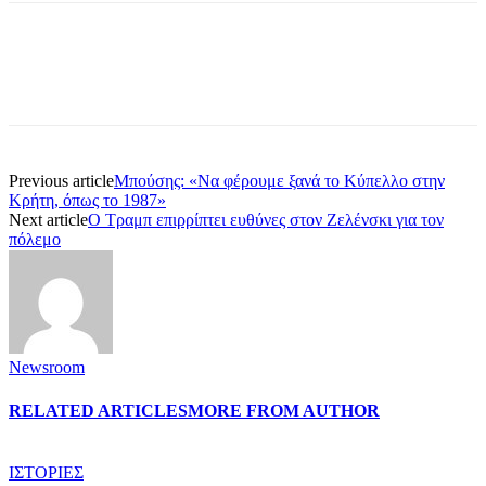
Previous article
Μπούσης: «Να φέρουμε ξανά το Κύπελλο στην
Κρήτη, όπως το 1987»
Next article
Ο Τραμπ επιρρίπτει ευθύνες στον Ζελένσκι για τον
πόλεμο
Newsroom
RELATED ARTICLES
MORE FROM AUTHOR
ΙΣΤΟΡΙΕΣ