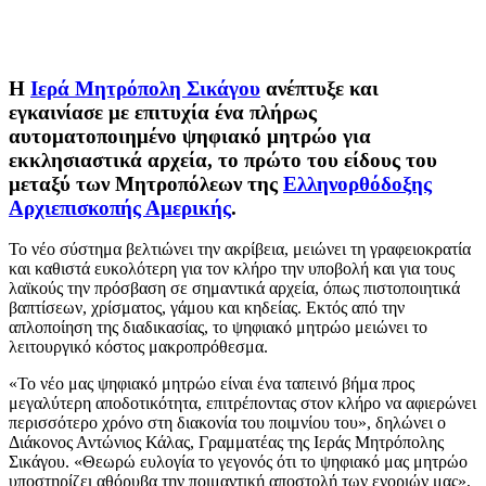
Η
Ιερά Μητρόπολη Σικάγου
ανέπτυξε και
εγκαινίασε με επιτυχία ένα πλήρως
αυτοματοποιημένο ψηφιακό μητρώο για
εκκλησιαστικά αρχεία, το πρώτο του είδους του
μεταξύ των Μητροπόλεων της
Ελληνορθόδοξης
Αρχιεπισκοπής Αμερικής
.
Το νέο σύστημα βελτιώνει την ακρίβεια, μειώνει τη γραφειοκρατία
και καθιστά ευκολότερη για τον κλήρο την υποβολή και για τους
λαϊκούς την πρόσβαση σε σημαντικά αρχεία, όπως πιστοποιητικά
βαπτίσεων, χρίσματος, γάμου και κηδείας. Εκτός από την
απλοποίηση της διαδικασίας, το ψηφιακό μητρώο μειώνει το
λειτουργικό κόστος μακροπρόθεσμα.
«Το νέο μας ψηφιακό μητρώο είναι ένα ταπεινό βήμα προς
μεγαλύτερη αποδοτικότητα, επιτρέποντας στον κλήρο να αφιερώνει
περισσότερο χρόνο στη διακονία του ποιμνίου του», δηλώνει ο
Διάκονος Αντώνιος Κάλας, Γραμματέας της Ιεράς Μητρόπολης
Σικάγου. «Θεωρώ ευλογία το γεγονός ότι το ψηφιακό μας μητρώο
υποστηρίζει αθόρυβα την ποιμαντική αποστολή των ενοριών μας»,