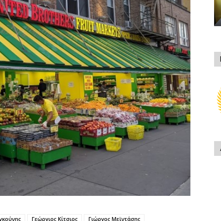
γκούνης
Γεώργιος Κίτσιος
Γιώργος Μεϊντάσης