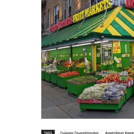
TAGS
. Γιώργος Γεωργόπουλος
Αναστάσιος Καρα