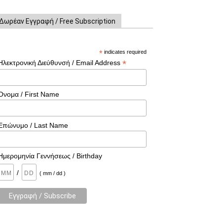
Δωρέαν Εγγραφή / Free Subscription
*
indicates required
*
Ηλεκτρονική Διεύθυνσή / Email Address
Όνομα / First Name
Επώνυμο / Last Name
Ημερομηνία Γεννήσεως / Birthday
/
( mm / dd )