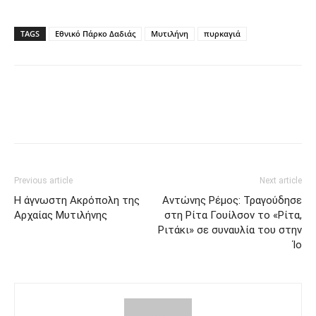
TAGS
Εθνικό Πάρκο Δαδιάς
Μυτιλήνη
πυρκαγιά
Previous article
Next article
Η άγνωστη Ακρόπολη της
Αντώνης Ρέμος: Τραγούδησε
Αρχαίας Μυτιλήνης
στη Ρίτα Γουίλσον το «Ρίτα,
Ριτάκι» σε συναυλία του στην
Ίο