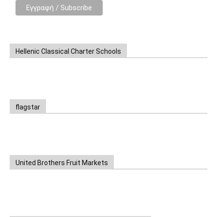
Hellenic Classical Charter Schools
flagstar
United Brothers Fruit Markets
https://www.unitedbrothersfruitmarkets.com/
https://www.unitedbrothersfruitmarkets.com/