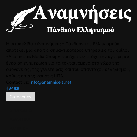
Η ιστοσελίδα «Αναμνήσεις – Πάνθεον του Ελληνισμού»
αποτελεί μια από τις σημαντικότερες υπηρεσίες του ομίλου
«Anamniseis Media Group» και έχει ως στόχο την έγκυρη και
έγκαιρη ενημέρωση για τα τεκταινόμενα στο χώρο της
ομογένειας, της γενέτειρας και του απανταχού ελληνισμού,
καθώς επίσης και στις ΗΠΑ.
Contact us:
info@anamniseis.net
Categories
SPONSORS
ΑΘΛΗΤΙΚΑ
ΑΜΕΡΙΚΗ