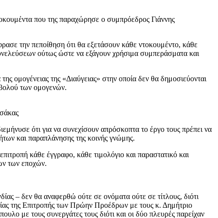
κουμέντα που της παραχώρησε ο συμπρόεδρος Γιάννης
έφρασε την πεποίθηση ότι θα εξετάσουν κάθε ντοκουμέντο, κάθε
 συνελεύσεων ούτως ώστε να εξάγουν χρήσιμα συμπεράσματα και
της ομογένειας της «Διαύγειας» στην οποία δεν θα δημοσιεύονται
 οβολού των ομογενών.
Τσάκας
εμήνυσε ότι για να συνεχίσουν απρόσκοπτα το έργο τους πρέπει να
ήτων και παραπλάνησης της κοινής γνώμης.
επιτροπή κάθε έγγραφο, κάθε τιμολόγιο και παραστατικό και
ων των εποχών.
ίας – δεν θα αναφερθώ ούτε σε ονόματα ούτε σε τίτλους, διότι
φίας της Επιτροπής των Πρώην Προέδρων με τους κ. Δημήτριο
υλο με τους συνεργάτες τους διότι και οι δύο πλευρές παρείχαν