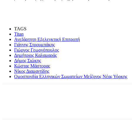
TAGS
Titan
Ανεξάρτητη Εξελεγκτική Επιτροπή
Γιάννης Στρουμπάκης
Γιώργος Γεωργόπουλος
Δημήτριος Καλαμαράς
Δήμος Σιώκης
Κώστας Μάστορας
Νίκος Διαμαντίδης
Ομοσπονδία Ελληνικών Σωματείων Μείζονος Νέας Υόρκης
Share