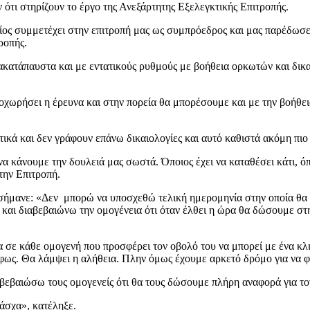
τι στηρίζουν το έργο της Ανεξάρτητης Εξελεγκτικής Επιτροπής.
ος συμμετέχει στην επιτροπή μας ως συμπρόεδρος και μας παρέδωσε ό
ροπής.
ακατάπαυστα και με εντατικούς ρυθμούς με βοήθεια ορκωτών και δικα
προχωρήσει η έρευνα και στην πορεία θα μπορέσουμε και με την βοήθε
ατικά και δεν γράφουν επάνω δικαιολογίες και αυτό καθιστά ακόμη πιο
 κάνουμε την δουλειά μας σωστά. Όποιος έχει να καταθέσει κάτι, όπο
ε την Επιτροπή.
εσήμανε: «Δεν μπορώ να υποσχεθώ τελική ημερομηνία στην οποία θα 
ια και διαβεβαιώνω την ομογένεια ότι όταν έλθει η ώρα θα δώσουμε 
 σε κάθε ομογενή που προσφέρει τον οβολό του να μπορεί με ένα κλικ
ο φως. Θα λάμψει η αλήθεια. Πλην όμως έχουμε αρκετό δρόμο για να 
αβεβαιώσω τους ομογενείς ότι θα τους δώσουμε πλήρη αναφορά για το
 Πάσχα», κατέληξε.