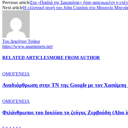
Previous article
Στα «Παιδιά της Σαμαρίνας» ήταν αφιερωμένη η επέτ
Next article
Η ελληνική ψυχή του John Craxton στο Μουσείο Μπενά
Του Δημήτρη Τσάκα
https://www.anamniseis.net/
RELATED ARTICLES
MORE FROM AUTHOR
ΟΜΟΓΕΝΕΙΑ
Αναδιάρθρωση στην ΤΝ της Google με τον Χασάμπη 
ΟΜΟΓΕΝΕΙΑ
Φιλάνθρωποι του Ιουλίου το ζεύγος Ζερβούδη (Also i