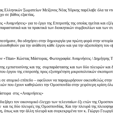
ς Ελληνικών Σωματείων Μείζονος Νέας Υόρκης παρέλαβε όλα τα ντο
χο σε βάθος εξαετίας.
 «Αναμνήσεις» για το έργο της Επιτροπής της οποίας ηγείται και εξ
, παραστατικά και τα πρακτικά των διοικητικών συμβουλίων και των
εσήμανε, θα οδηγήσει στην δημιουργία για πρώτη φορά στην ιστορία 
ακολουθηθούν για την ανάθεση κάθε έργου και για την αξιοποίηση του
ων «Titan» Κώστας Μάστορας. Φωτογραφία: Αναμνήσεις / Δημήτρης 
ης εμπιστοσύνης και της συμπαράστασης και των δύο πλευρών και δι
του έργου της επιτροπής προς εξυπηρέτηση μικροπολιτικών σκοπιμοτ
ι σε ατομικό επίπεδο – οφείλουν να παραχωρήσουν οικειοθελώς στην 
λιών που έχουν καθηλώσει την Ομοσπονδία στην χειρότερη κρίση όλ
 Μάστορα στις «Αναμνήσεις»
ιεξάγει τον οικονομικό έλεγχο των τελευταίων έξι ετών της Ομοσπονδ
 και τις δύο πλευρές της Ομοσπονδίας. Και την πλευρά της πλειοψη
όπως και την άλλη πλευρά και συγκεκριμένα τον κ. Γιώργο Γεωργόπο