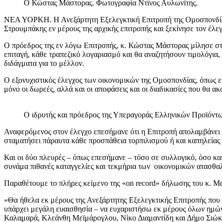
Ο Κώστας Μάστορας. Φωτογραφία Ντίνος Αυλωνίτης.
ΝΕΑ ΥΟΡΚΗ. Η Ανεξάρτητη Εξελεγκτική Επιτροπή της Ομοσπονδία
Στρουμπάκης εν μέρους της αρχικής επιτροπής και ξεκίνησε τον έλεγ
Ο πρόεδρος της εν λόγω Επιτροπής, κ. Κώστας Μάστορας μίλησε στις
επιταγή, κάθε τραπεζικό λογαριασμό και θα αναζητήσουν τιμολόγια
διδάγματα για το μέλλον.
Ο εξονυχιστικός έλεγχος των οικονομικών της Ομοσπονδίας, όπως επ
μόνο οι δωρεές, αλλά και οι αποφάσεις και οι διαδικασίες που θα 
Ο ιδρυτής και πρόεδρος της Υπεραγοράς Ελληνικών Προϊόντ
Αναφερόμενος στον έλεγχο επεσήμανε ότι η Επιτροπή απολαμβάνει τ
σταματήσει πάραυτα κάθε προσπάθεια τορπιλισμού ή και καπηλείας 
Και οι δύο πλευρές – όπως επεσήμανε – τόσο σε συλλογικό, όσο κα
συνάμα πιθανές καταγγελίες και τεκμήρια των οικονομικών ατασθα
Παραθέτουμε το πλήρες κείμενο της «on record» δήλωσης του κ.
«Θα ήθελα εκ μέρους της Ανεξάρτητης Εξελεγκτικής Επιτροπής που δ
υπάρχει μεγάλη ευαισθησία – να ευχαριστήσω εκ μέρους όλων ημών
Καλαμαρά, Κλεάνθη Μεϊμάρογλου, Νίκο Διαμαντίδη και Δήμο Σιώκη, 