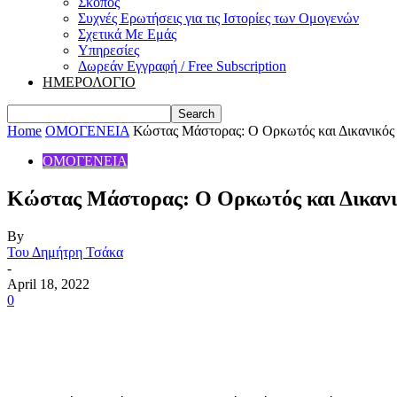
Σκοπός
Συχνές Ερωτήσεις για τις Ιστορίες των Ομογενών
Σχετικά Με Εμάς
Υπηρεσίες
Δωρεάν Εγγραφή / Free Subscription
ΗΜΕΡΟΛΟΓΙΟ
Home
ΟΜΟΓΕΝΕΙΑ
Κώστας Μάστορας: Ο Ορκωτός και Δικανικός
ΟΜΟΓΕΝΕΙΑ
Κώστας Μάστορας: Ο Ορκωτός και Δικανικ
By
Του Δημήτρη Τσάκα
-
April 18, 2022
0
Share