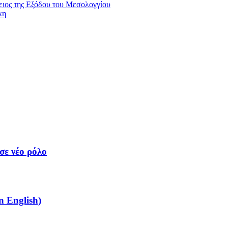
ειος της Εξόδου του Μεσολογγίου
κη
σε νέο ρόλο
n English)