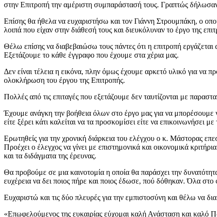
στην Επιτροπή την αμέριστη συμπαράστασή τους. Γραπτώς δήλωσαν ό
Επίσης θα ήθελα να ευχαριστήσω και τον Γιάννη Στρουμπάκη, ο οποί
λοιπά που είχαν στην διάθεσή τους και διευκόλυναν το έργο της επιτ
Θέλω επίσης να διαβεβαιώσω τους πάντες ότι η επιτροπή εργάζεται 
Εξετάζουμε το κάθε έγγραφο που έχουμε στα χέρια μας.
Δεν είναι τέλεια η εικόνα, πλην όμως έχουμε αρκετό υλικό για να 
ολοκλήρωση του έργου της Επιτροπής.
Πολλές από τις επιταγές που εξετάζουμε δεν ταυτίζονται με παραστ
Έχουμε ανάγκη την βοήθεια όλων στο έργο μας για να μπορέσουμε να
είτε ξέρει κάτι καλείται να τα προσκομίσει είτε να επικοινωνήσει μ
Ερωτηθείς για την χρονική διάρκεια του ελέγχου ο κ. Μάστορας επ
Προέχει ο έλεγχος να γίνει με επιστημονικά και οικονομικά κριτήρ
και τα διδάγματα της έρευνας.
Θα προβούμε σε μια καινοτομία η οποία θα παράσχει την δυνατότητα
ευχέρεια να δει ποιος πήρε και ποιος έδωσε, πού δόθηκαν. Όλα στ
Ευχαριστώ και τις δύο πλευρές για την εμπιστοσύνη και θέλω να δι
«Επωφελούμενος της ευκαιρίας εύχομαι καλή Ανάσταση και καλό