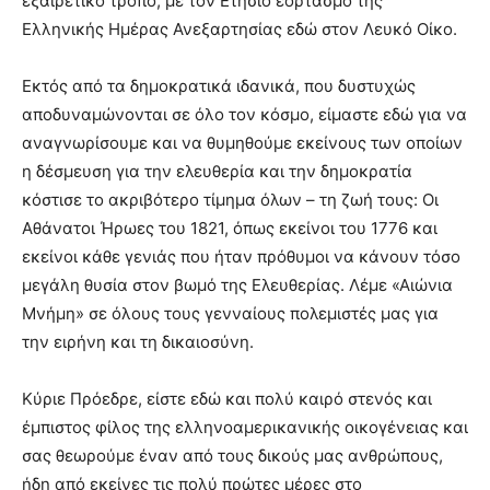
εξαιρετικό τρόπο, με τον Ετήσιο εορτασμό της
Ελληνικής Ημέρας Ανεξαρτησίας εδώ στον Λευκό Οίκο.
Εκτός από τα δημοκρατικά ιδανικά, που δυστυχώς
αποδυναμώνονται σε όλο τον κόσμο, είμαστε εδώ για να
αναγνωρίσουμε και να θυμηθούμε εκείνους των οποίων
η δέσμευση για την ελευθερία και την δημοκρατία
κόστισε το ακριβότερο τίμημα όλων – τη ζωή τους: Οι
Αθάνατοι Ήρωες του 1821, όπως εκείνοι του 1776 και
εκείνοι κάθε γενιάς που ήταν πρόθυμοι να κάνουν τόσο
μεγάλη θυσία στον βωμό της Ελευθερίας. Λέμε «Αιώνια
Μνήμη» σε όλους τους γενναίους πολεμιστές μας για
την ειρήνη και τη δικαιοσύνη.
Κύριε Πρόεδρε, είστε εδώ και πολύ καιρό στενός και
έμπιστος φίλος της ελληνοαμερικανικής οικογένειας και
σας θεωρούμε έναν από τους δικούς μας ανθρώπους,
ήδη από εκείνες τις πολύ πρώτες μέρες στο