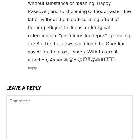
without substance or meaning. Happy
Passover, and forthcoming Orthodx Easter; the
latter without the blood-curdling effect of
burning effigies to Judas, or liturgical
references to “perfidious Ioudepus” spreading
the Big Lie that Jews sacrificed the Christian
savior on the cross. Amen. With fraternal
affection, Asher 🙏😢✝️😩🇬🇷🤣🔯🕍🇮🇱
Reply
LEAVE A REPLY