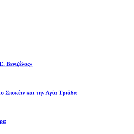
Ε. Βενιζέλος»
ο Σποκέιν και την Αγία Τριάδα
ωρα