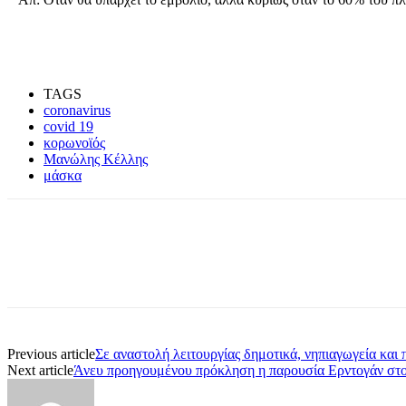
TAGS
coronavirus
covid 19
κορωνοϊός
Μανώλης Κέλλης
μάσκα
Share
Previous article
Σε αναστολή λειτουργίας δημοτικά, νηπιαγωγεία και 
Next article
Άνευ προηγουμένου πρόκληση η παρουσία Ερντογάν στο