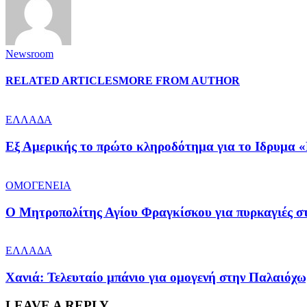
Newsroom
RELATED ARTICLES
MORE FROM AUTHOR
ΕΛΛΑΔΑ
Εξ Αμερικής το πρώτο κληροδότημα για το Ιδρυμα «
ΟΜΟΓΕΝΕΙΑ
Ο Μητροπολίτης Αγίου Φραγκίσκου για πυρκαγιές στ
ΕΛΛΑΔΑ
Χανιά: Τελευταίο μπάνιο για ομογενή στην Παλαιόχ
LEAVE A REPLY