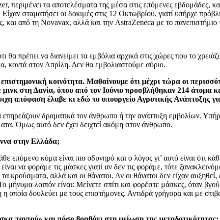
er, περιμένει τα αποτελέσματα της μέσα στις επόμενες εβδομάδες, κα
. Είχαν σταματήσει οι δοκιμές στις 12 Οκτωβρίου, γιατί υπήρχε πρόβ
, και από τη Novavax, αλλά και την AstraZeneca με το πανεπιστήμιο 
θα πρέπει να διανείμει τα εμβόλια αρχικά στις χώρες που το χρειάζ
ια, κοντά στον Απρίλη. Δεν θα εμβολιαστούμε αύριο.
ν επιστημονική κοινότητα. Μαθαίνουμε ότι μέχρι τώρα οι περισσ
ε μινκ στη Δανία, όπου από τον Ιούνιο προσβλήθηκαν 214 άτομα 
οιχη απόφαση έλαβε κι εδώ το υπουργείο Αγροτικής Ανάπτυξης γι
 επηρεάζουν δραματικά τον άνθρωπο ή την ανάπτυξη εμβολίων. Υπήρξε
ματα. Όμως αυτό δεν έχει δειχτεί ακόμη στον άνθρωπο.
εννα στην Ελλάδα;
ε επόμενο κύμα είναι πιο οδυνηρό και ο λόγος γι’ αυτό είναι ότι κ
ίναι να φοράμε τις μάσκες γιατί αν δεν τις φοράμε, τότε ξανακλεινό
τα κρούσματα, αλλά και οι θάνατοι. Αν οι θάνατοι δεν είχαν αυξηθεί,
Το μήνυμα λοιπόν είναι: Μείνετε σπίτι και φορέστε μάσκες, όταν βγο
η οποία δουλεύει με τους επιστήμονες. Αντιδρά γρήγορα και με στιβ
άσκα παντού» και πόσο βοηθάει στη μείωση της μεταδοτικότητας