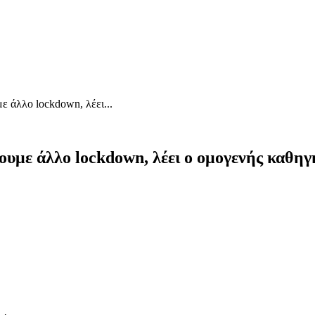
ε άλλο lockdown, λέει...
ουμε άλλο lockdown, λέει o ομογενής καθηγη