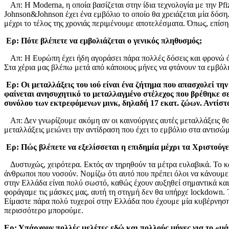
Απ: Η Μoderna, η οποία βασίζεται στην ίδια τεχνολογία με την Pfiz
Johnson&Johnson έχει ένα εμβόλιο το οποίο θα χρειάζεται μία δόση
μέχρι το τέλος της χρονιάς περιμένουμε αποτελέσματα. Όπως, επίσης
Ερ: Πότε βλέπετε να εμβολιάζεται ο γενικός πληθυσμός;
Απ: Η Ευρώπη έχει ήδη αγοράσει πάρα πολλές δόσεις και φρονώ ότι 
Στα χέρια μας βλέπω μετά από κάποιους μήνες να φτάνουν τα εμβόλ
Ερ: Οι μεταλλάξεις του ιού είναι ένα ζήτημα που απασχολεί τη
φαίνεται ανησυχητικό το μεταλλαγμένο στέλεχος που βρέθηκε σ
συνόλου των εκτρεφόμενων μινκ, δηλαδή 17 εκατ. ζώων. Αντίστ
Απ: Δεν γνωρίζουμε ακόμη αν οι καινούργιες αυτές μεταλλάξεις θα
μεταλλάξεις μειώνει την αντίδραση που έχει το εμβόλιο στα αντισώ
Ερ: Πώς βλέπετε να εξελίσσεται η επιδημία μέχρι τα Χριστούγ
Δυστυχώς, χειρότερα. Εκτός αν τηρηθούν τα μέτρα ευλαβικά. Το κάθ
άνθρωποι που νοσούν. Νομίζω ότι αυτό που πρέπει όλοι να κάνουμε ε
στην Ελλάδα είναι πολύ σωστό, καθώς έχουν αυξηθεί σημαντικά και 
φοράγαμε τις μάσκες μας, αυτή τη στιγμή δεν θα υπήρχε lockdown. 
Είμαστε πάρα πολύ τυχεροί στην Ελλάδα που έχουμε μία κυβέρνηση 
περισσότερο μπορούμε.
Ερ: Υπάρχουν πολλές μελέτες εδώ και πολλούς μήνες για το «μ