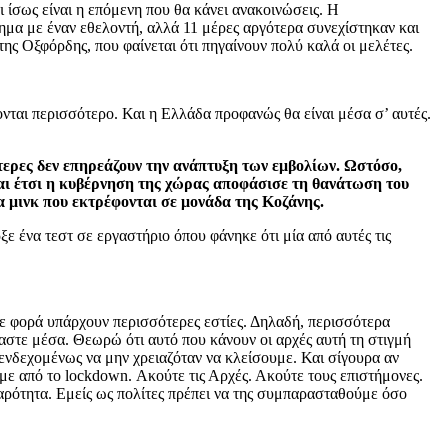
ι ίσως είναι η επόμενη που θα κάνει ανακοινώσεις. Η
λημα με έναν εθελοντή, αλλά 11 μέρες αργότερα συνεχίστηκαν και
της Οξφόρδης, που φαίνεται ότι πηγαίνουν πολύ καλά οι μελέτες.
ονται περισσότερο. Και η Ελλάδα προφανώς θα είναι μέσα σ’ αυτές.
ότερες δεν επηρεάζουν την ανάπτυξη των εμβολίων. Ωστόσο,
και έτσι η κυβέρνηση της χώρας αποφάσισε τη θανάτωση του
α μινκ που εκτρέφονται σε μονάδα της Κοζάνης.
 ένα τεστ σε εργαστήριο όπου φάνηκε ότι μία από αυτές τις
άθε φορά υπάρχουν περισσότερες εστίες. Δηλαδή, περισσότερα
μαστε μέσα. Θεωρώ ότι αυτό που κάνουν οι αρχές αυτή τη στιγμή
 ενδεχομένως να μην χρειαζόταν να κλείσουμε. Και σίγουρα αν
ύμε από το lockdown. Ακούτε τις Αρχές. Ακούτε τους επιστήμονες.
αρότητα. Εμείς ως πολίτες πρέπει να της συμπαρασταθούμε όσο
;