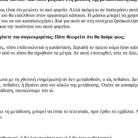
ίναι ότι μειώνει το ιικό φορτίο. Αλλά ακόμη κι αν διαπεράσει αυτό 
ου ιού θα εισέλθουν στον οργανισμό κάποιου. Η μάσκα μπορεί να χρησι
του να τον καταπολεμήσει. Και για αυτό αν στη συνέχεια ξανακολλήσε
και την ποσότητα του ιικού φορτίου.
 γίνετε πιο συγκεκριμένος; Πότε θεωρείτε ότι θα δούμε φως;
ς, τόσο επιδεινώνεται η κατάσταση. Δηλαδή το πρώτο κύμα ήταν κάπ
ν από το πόσο θα τηρηθούν τα μέτρα. Αν αυτό επιτευχθεί, τότε σε δύ
ωνα με τη χθεσινή ενημέρωση) αν δεν μεταδοθούν, ο ιός πεθαίνει. Δ
, πεθαίνει, ή βγαίνει από τον κύκλο της μετάδοσης. Οπότε αν κατα
τάδοση, σκοτώνουμε τον ιό.
η μετάδοση, μπορεί να είναι το τελευταίο, πριν έρθει το εμβόλιο. 
ο.
;
υσμού, ή θα έχει περάσει τον ιό ή θα έχει εμβολιαστεί.