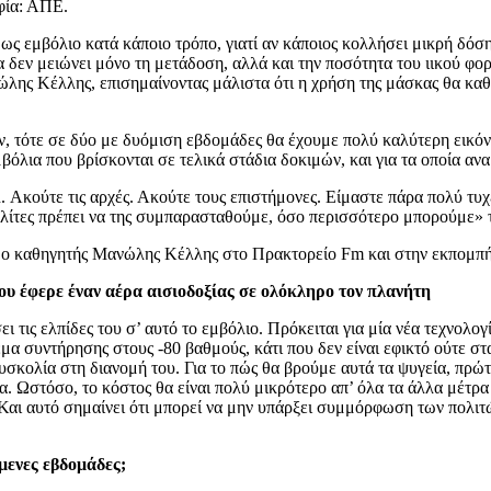
φία: ΑΠΕ.
βόλιο κατά κάποιο τρόπο, γιατί αν κάποιος κολλήσει μικρή δόση κ
α δεν μειώνει μόνο τη μετάδοση, αλλά και την ποσότητα του ιικού φ
νώλης Κέλλης, επισημαίνοντας μάλιστα ότι η χρήση της μάσκας θα κα
 τότε σε δύο με δυόμιση εβδομάδες θα έχουμε πολύ καλύτερη εικόνα
εμβόλια που βρίσκονται σε τελικά στάδια δοκιμών, και για τα οποία 
Ακούτε τις αρχές. Ακούτε τους επιστήμονες. Είμαστε πάρα πολύ τυχ
πολίτες πρέπει να της συμπαρασταθούμε, όσο περισσότερο μπορούμε» τ
ε ο καθηγητής Μανώλης Κέλλης στο Πρακτορείο Fm και στην εκπο
που έφερε έναν αέρα αισιοδοξίας σε ολόκληρο τον πλανήτη
 τις ελπίδες του σ’ αυτό το εμβόλιο. Πρόκειται για μία νέα τεχνολογ
α συντήρησης στους -80 βαθμούς, κάτι που δεν είναι εφικτό ούτε στα 
υσκολία στη διανομή του. Για το πώς θα βρούμε αυτά τα ψυγεία, πρώτ
ία. Ωστόσο, το κόστος θα είναι πολύ μικρότερο απ’ όλα τα άλλα μέτρα
Και αυτό σημαίνει ότι μπορεί να μην υπάρξει συμμόρφωση των πολιτών
μενες εβδομάδες;