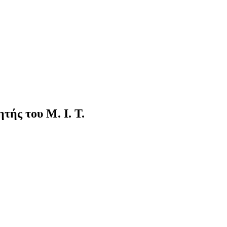
τής του M. I. T.