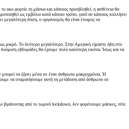
το ιικο φορτίο τη μάσκα και κάποιος προσβληθεί, η ασθένεια θα
μοποιηθεί ως εμβόλιο κατά κάποιο τρόπο, γιατί αν κάποιος κολλήσει
ι μεγαλύτερη δόση, ο οργανισμός θα είναι έτοιμος να
ως μικρό. Το δεύτερο μεγαλύτερο. Στην Αμερική είμαστε ήδη στο
ο, δυόμιση εβδομάδες θα έχουμε πολύ καλύτερη εικόνα. Ίσως και να
εν μπορεί να ζήσει μέσα σε έναν άνθρωπο μακροχρόνια. Ή
φέρουμε να σταματήσουμε αυτή τη μετάδοση από άνθρωπο σε
Αν βγαίνοντας από το τωρινό lockdown, δεν φορέσουμε μάσκες, τότε