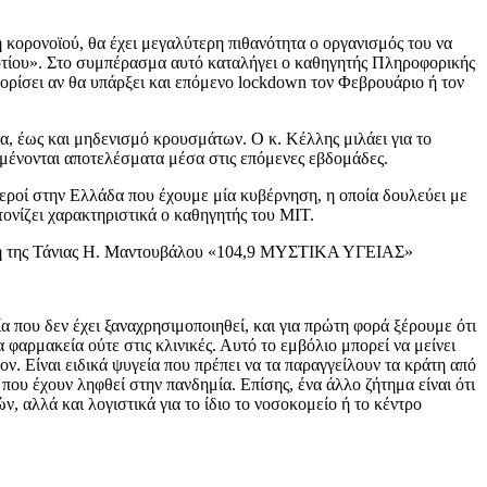
ορονοϊού, θα έχει μεγαλύτερη πιθανότητα ο οργανισμός του να
ορτίου». Στο συμπέρασμα αυτό καταλήγει ο καθηγητής Πληροφορικής
θορίσει αν θα υπάρξει και επόμενο lockdown τον Φεβρουάριο ή τον
, έως και μηδενισμό κρουσμάτων. Ο κ. Κέλλης μιλάει για το
αναμένονται αποτελέσματα μέσα στις επόμενες εβδομάδες.
εροί στην Ελλάδα που έχουμε μία κυβέρνηση, η οποία δουλεύει με
ονίζει χαρακτηριστικά ο καθηγητής του ΜΙΤ.
μπή της Τάνιας Η. Μαντουβάλου «104,9 ΜΥΣΤΙΚΑ ΥΓΕΙΑΣ»
ία που δεν έχει ξαναχρησιμοποιηθεί, και για πρώτη φορά ξέρουμε ότι
φαρμακεία ούτε στις κλινικές. Αυτό το εμβόλιο μπορεί να μείνει
ον. Είναι ειδικά ψυγεία που πρέπει να τα παραγγείλουν τα κράτη από
 που έχουν ληφθεί στην πανδημία. Επίσης, ένα άλλο ζήτημα είναι ότι
, αλλά και λογιστικά για το ίδιο το νοσοκομείο ή το κέντρο