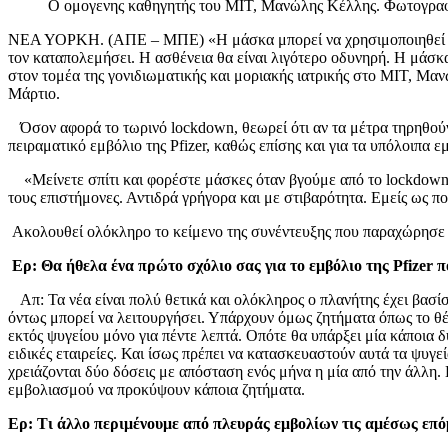
Ο ομογενης καθηγητής του MIT, Μανώλης Κέλλης. Φωτογρα
ΝΕΑ ΥΟΡΚΗ. (ΑΠΕ – ΜΠΕ) «Η μάσκα μπορεί να χρησιμοποιηθεί ως εμ
τον καταπολεμήσει. Η ασθένεια θα είναι λιγότερο οδυνηρή. Η μάσκ
στον τομέα της γονιδιωματικής και μοριακής ιατρικής στο ΜΙΤ, Μα
Μάρτιο.
Όσον αφορά το τωρινό lockdown, θεωρεί ότι αν τα μέτρα τηρηθούν,
πειραματικό εμβόλιο της Pfizer, καθώς επίσης και για τα υπόλοιπα 
«Μείνετε σπίτι και φορέστε μάσκες όταν βγούμε από το lockdown. 
τους επιστήμονες. Αντιδρά γρήγορα και με στιβαρότητα. Εμείς ως 
Ακολουθεί ολόκληρο το κείμενο της συνέντευξης που παραχώρησ
Ερ: Θα ήθελα ένα πρώτο σχόλιο σας για το εμβόλιο της Pfizer 
Απ: Τα νέα είναι πολύ θετικά και ολόκληρος ο πλανήτης έχει βασίσει
όντως μπορεί να λειτουργήσει. Υπάρχουν όμως ζητήματα όπως το θέμ
εκτός ψυγείου μόνο για πέντε λεπτά. Οπότε θα υπάρξει μία κάποια δ
ειδικές εταιρείες. Και ίσως πρέπει να κατασκευαστούν αυτά τα ψυγε
χρειάζονται δύο δόσεις με απόσταση ενός μήνα η μία από την άλλη. 
εμβολιασμού να προκύψουν κάποια ζητήματα.
Ερ: Τι άλλο περιμένουμε από πλευράς εμβολίων τις αμέσως επό