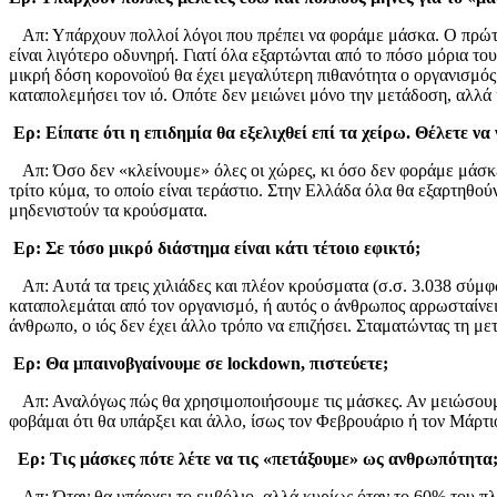
Aπ: Υπάρχουν πολλοί λόγοι που πρέπει να φοράμε μάσκα. Ο πρώτος ε
είναι λιγότερο οδυνηρή. Γιατί όλα εξαρτώνται από το πόσο μόρια τ
μικρή δόση κορονοϊού θα έχει μεγαλύτερη πιθανότητα ο οργανισμός 
καταπολεμήσει τον ιό. Οπότε δεν μειώνει μόνο την μετάδοση, αλλά 
Ερ: Είπατε ότι η επιδημία θα εξελιχθεί επί τα χείρω. Θέλετε να
Απ: Όσο δεν «κλείνουμε» όλες οι χώρες, κι όσο δεν φοράμε μάσκε
τρίτο κύμα, το οποίο είναι τεράστιο. Στην Ελλάδα όλα θα εξαρτηθού
μηδενιστούν τα κρούσματα.
Ερ: Σε τόσο μικρό διάστημα είναι κάτι τέτοιο εφικτό;
Απ: Αυτά τα τρεις χιλιάδες και πλέον κρούσματα (σ.σ. 3.038 σύμφ
καταπολεμάται από τον οργανισμό, ή αυτός ο άνθρωπος αρρωσταίνει
άνθρωπο, ο ιός δεν έχει άλλο τρόπο να επιζήσει. Σταματώντας τη με
Ερ: Θα μπαινοβγαίνουμε σε lockdown, πιστεύετε;
Απ: Αναλόγως πώς θα χρησιμοποιήσουμε τις μάσκες. Αν μειώσουμε τ
φοβάμαι ότι θα υπάρξει και άλλο, ίσως τον Φεβρουάριο ή τον Μάρτι
Ερ: Τις μάσκες πότε λέτε να τις «πετάξουμε» ως ανθρωπότητα
Απ: Όταν θα υπάρχει το εμβόλιο, αλλά κυρίως όταν το 60% του πληθ