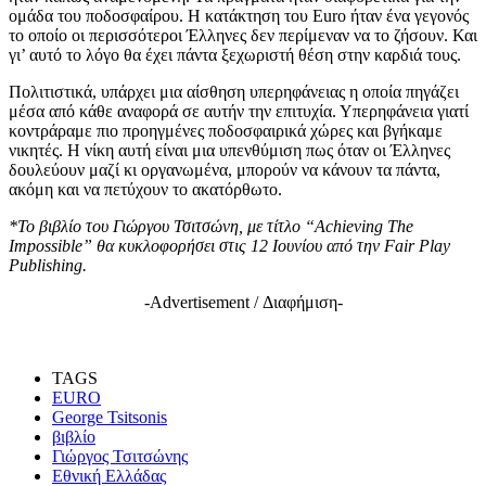
ομάδα του ποδοσφαίρου. Η κατάκτηση του Euro ήταν ένα γεγονός
το οποίο οι περισσότεροι Έλληνες δεν περίμεναν να το ζήσουν. Και
γι’ αυτό το λόγο θα έχει πάντα ξεχωριστή θέση στην καρδιά τους.
Πολιτιστικά, υπάρχει μια αίσθηση υπερηφάνειας η οποία πηγάζει
μέσα από κάθε αναφορά σε αυτήν την επιτυχία. Υπερηφάνεια γιατί
κοντράραμε πιο προηγμένες ποδοσφαιρικά χώρες και βγήκαμε
νικητές. Η νίκη αυτή είναι μια υπενθύμιση πως όταν οι Έλληνες
δουλεύουν μαζί κι οργανωμένα, μπορούν να κάνουν τα πάντα,
ακόμη και να πετύχουν το ακατόρθωτο.
*Το βιβλίο του Γιώργου Τσιτσώνη, με τίτλο “Achieving
The
Impossible
” θα κυκλοφορήσει στις 12 Ιουνίου από την Fair
Play
Publishing
.
-Advertisement / Διαφήμιση-
TAGS
EURO
George Tsitsonis
βιβλίο
Γιώργος Τσιτσώνης
Εθνική Ελλάδας