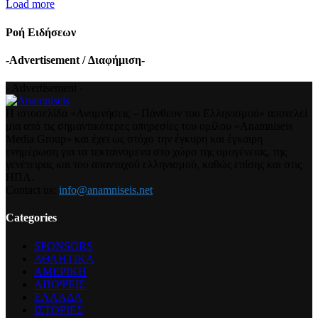
Load more
Ροή Ειδήσεων
-Advertisement / Διαφήμιση-
- Advertisement -
Η ιστοσελίδα «Αναμνήσεις – Πάνθεον του Ελληνισμού» αποτελεί
μια από τις σημαντικότερες υπηρεσίες του ομίλου «Anamniseis
Media Group» και έχει ως στόχο την έγκυρη και έγκαιρη
ενημέρωση για τα τεκταινόμενα στο χώρο της ομογένειας, της
γενέτειρας και του απανταχού ελληνισμού, καθώς επίσης και στις
ΗΠΑ.
Contact us:
info@anamniseis.net
Categories
SPONSORS
ΑΘΛΗΤΙΚΑ
ΑΜΕΡΙΚΗ
ΑΠΟΨΕΙΣ
ΕΛΛΑΔΑ
ΙΣΤΟΡΙΕΣ