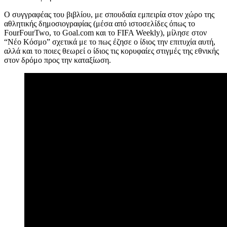
Ο συγγραφέας του βιβλίου, με σπουδαία εμπειρία στον χώρο της
αθλητικής δημοσιογραφίας (μέσα από ιστοσελίδες όπως το
FourFourTwo, το Goal.com και το FIFA Weekly), μίλησε στον
“Νέο Κόσμο” σχετικά με το πως έζησε ο ίδιος την επιτυχία αυτή,
αλλά και το ποιες θεωρεί ο ίδιος τις κορυφαίες στιγμές της εθνικής
στον δρόμο προς την καταξίωση.