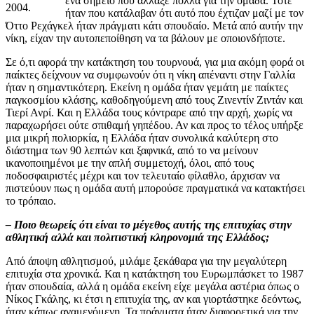
ένα σημείο που άλλαξε πολλά για την ομάδα. Τότε
2004.
ήταν που κατάλαβαν ότι αυτό που έχτιζαν μαζί με τον
Όττο Ρεχάγκελ ήταν πράγματι κάτι σπουδαίο. Μετά από αυτήν την
νίκη, είχαν την αυτοπεποίθηση να τα βάλουν με οποιονδήποτε.
Σε ό,τι αφορά την κατάκτηση του τουρνουά, για μια ακόμη φορά οι
παίκτες δείχνουν να συμφωνούν ότι η νίκη απέναντι στην Γαλλία
ήταν η σημαντικότερη. Εκείνη η ομάδα ήταν γεμάτη με παίκτες
παγκοσμίου κλάσης, καθοδηγούμενη από τους Ζινεντίν Ζιντάν και
Τιερί Ανρί. Και η Ελλάδα τους κόντραρε από την αρχή, χωρίς να
παραχωρήσει ούτε σπιθαμή γηπέδου. Αν και προς το τέλος υπήρξε
μια μικρή πολιορκία, η Ελλάδα ήταν συνολικά καλύτερη στο
διάστημα των 90 λεπτών και ξαφνικά, από το να μείνουν
ικανοποιημένοι με την απλή συμμετοχή, όλοι, από τους
ποδοσφαιριστές μέχρι και τον τελευταίο φίλαθλο, άρχισαν να
πιστεύουν πως η ομάδα αυτή μπορούσε πραγματικά να κατακτήσει
το τρόπαιο.
– Ποιο θεωρείς ότι είναι το μέγεθος αυτής της επιτυχίας στην
αθλητική αλλά και πολιτιστική κληρονομιά της Ελλάδος;
Από άποψη αθλητισμού, μιλάμε ξεκάθαρα για την μεγαλύτερη
επιτυχία στα χρονικά. Και η κατάκτηση του Ευρωμπάσκετ το 1987
ήταν σπουδαία, αλλά η ομάδα εκείνη είχε μεγάλα αστέρια όπως ο
Νίκος Γκάλης, κι έτσι η επιτυχία της, αν και γιορτάστηκε δεόντως,
ήταν κάπως αναμενόμενη. Τα πράγματα ήταν διαφορετικά για την