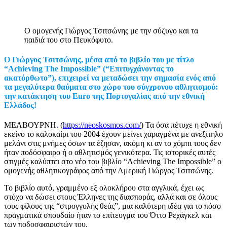
O ομογενής Γιώργος Τσιτσώνης με την σύζυγο και τα
παιδιά του στο Πευκόφυτο.
Ο Γιώργος Τσιτσώνης, μέσα από το βιβλίο του με τίτλο
“Achieving The Impossible” (“Επιτυγχάνοντας το
ακατόρθωτο”), επιχειρεί να μεταδώσει την σημασία ενός από
τα μεγαλύτερα θαύματα στο χώρο του σύγχρονου αθλητισμού:
την κατάκτηση του Euro της Πορτογαλίας από την εθνική
Ελλάδος!
ΜΕΛΒΟΥΡΝΗ. (
https://neoskosmos.com/
) Τα όσα πέτυχε η εθνική
εκείνο το καλοκαίρι του 2004 έχουν μείνει χαραγμένα με ανεξίτηλο
μελάνι στις μνήμες όσων τα έζησαν, ακόμη κι αν το χόμπι τους δεν
ήταν ποδόσφαιρο ή ο αθλητισμός γενικότερα. Τις ιστορικές αυτές
στιγμές καλύπτει στο νέο του βιβλίο “Achieving The Impossible” ο
ομογενής αθλητικογράφος από την Αμερική Γιώργος Τσιτσώνης.
Το βιβλίο αυτό, γραμμένο εξ ολοκλήρου στα αγγλικά, έχει ως
στόχο να δώσει στους Έλληνες της διασποράς, αλλά και σε όλους
τους φίλους της “στρογγυλής θεάς”, μια καλύτερη ιδέα για το πόσο
πραγματικά σπουδαίο ήταν το επίτευγμα του Όττο Ρεχάγκελ και
των ποδοσφαιριστών του.