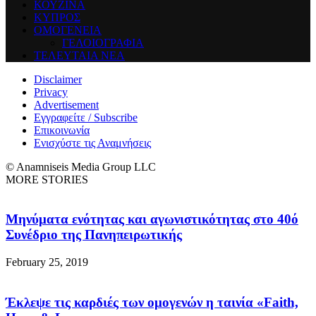
ΚΟΥΖΙΝΑ
ΚΥΠΡΟΣ
ΟΜΟΓΕΝΕΙΑ
ΓΕΛΟΙΟΓΡΑΦΙΑ
ΤΕΛΕΥΤΑΙΑ ΝΕΑ
Disclaimer
Privacy
Advertisement
Εγγραφείτε / Subscribe
Επικοινωνία
Ενισχύστε τις Αναμνήσεις
© Anamniseis Media Group LLC
MORE STORIES
Μηνύματα ενότητας και αγωνιστικότητας στο 40ό
Συνέδριο της Πανηπειρωτικής
February 25, 2019
Έκλεψε τις καρδιές των ομογενών η ταινία «Faith,