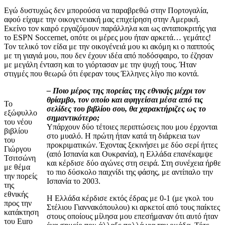
Εγώ δυστυχώς δεν μπορούσα να παραβρεθώ στην Πορτογαλία,
αφού είχαμε την οικογενειακή μας επιχείρηση στην Αμερική.
Εκείνο τον καιρό εργαζόμουν παράλληλα και ως ανταποκριτής για
το ESPN Soccernet, οπότε οι μέρες μου ήταν αρκετά… γεμάτες!
Τον τελικό τον είδα με την οικογένειά μου κι ακόμη κι ο παππούς
με τη γιαγιά μου, που δεν έχουν ιδέα από ποδόσφαιρο, το έζησαν
με μεγάλη ένταση και το γιόρτασαν με την ψυχή τους. Ήταν
στιγμές που θεωρώ ότι έφεραν τους Έλληνες λίγο πιο κοντά.
– Ποιο μέρος της πορείας της εθνικής μέχρι τον
θρίαμβο, τον οποίο και αφηγείσαι μέσα από τις
Το
σελίδες του βιβλίου σου, θα χαρακτήριζες ως το
εξώφυλλο
σημαντικότερο;
του νέου
Υπάρχουν δύο τέτοιες περιπτώσεις που μου έρχονται
βιβλίου
στο μυαλό. Η πρώτη ήταν κατά τη διάρκεια των
του
προκριματικών. Έχοντας ξεκινήσει με δύο σερί ήττες
Γιώργου
(από Ισπανία και Ουκρανία), η Ελλάδα επανέκαμψε
Τσιτσώνη
και κέρδισε δύο αγώνες στη σειρά. Στη συνέχεια ήρθε
με θέμα
το πιο δύσκολο παιχνίδι της φάσης, με αντίπαλο την
την πορείς
Ισπανία το 2003.
της
εθνικής
Η Ελλάδα κέρδισε εκτός έδρας με 0-1 (με γκολ του
προς την
Στέλιου Γιαννακόπουλου) κι αρκετοί από τους παίκτες
κατάκτηση
στους οποίους μίλησα μου επεσήμαναν ότι αυτό ήταν
του Euro