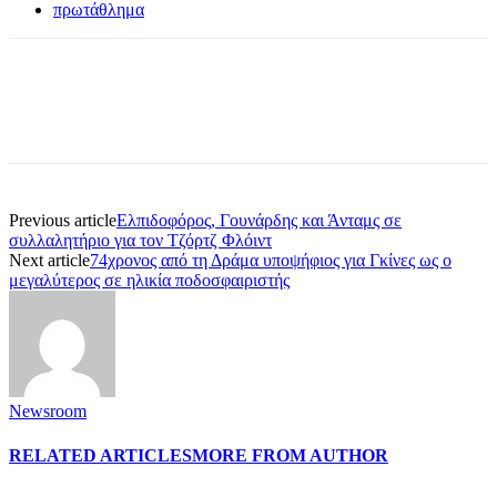
πρωτάθλημα
Previous article
Ελπιδοφόρος, Γουνάρδης και Άνταμς σε
συλλαλητήριο για τον Τζόρτζ Φλόιντ
Next article
74χρονος από τη Δράμα υποψήφιος για Γκίνες ως ο
μεγαλύτερος σε ηλικία ποδοσφαιριστής
Newsroom
RELATED ARTICLES
MORE FROM AUTHOR