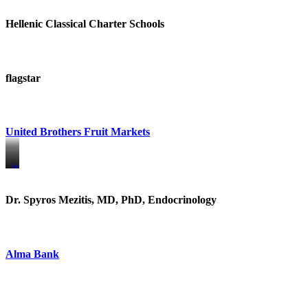
Hellenic Classical Charter Schools
flagstar
United Brothers Fruit Markets
https://www.unitedbrothersfruitmarkets.com/
https://www.unitedbrothersfruitmarkets.com/
Dr. Spyros Mezitis, MD, PhD, Endocrinology
Alma Bank