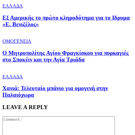
ΕΛΛΑΔΑ
Εξ Αμερικής το πρώτο κληροδότημα για το Ιδρυμα
«Ε. Βενιζέλος»
ΟΜΟΓΕΝΕΙΑ
Ο Μητροπολίτης Αγίου Φραγκίσκου για πυρκαγιές
στο Σποκέιν και την Αγία Τριάδα
ΕΛΛΑΔΑ
Χανιά: Τελευταίο μπάνιο για ομογενή στην
Παλαιόχωρα
LEAVE A REPLY