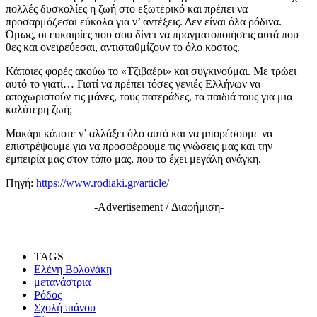
πολλές δυσκολίες η ζωή στο εξωτερικό και πρέπει να
προσαρμόζεσαι εύκολα για ν’ αντέξεις. Δεν είναι όλα ρόδινα.
Όμως, οι ευκαιρίες που σου δίνει να πραγματοποιήσεις αυτά που
θες και ονειρεύεσαι, αντισταθμίζουν το όλο κοστος.
Κάποιες φορές ακούω το «Τζιβαέρι» και συγκινούμαι. Με τρώει
αυτό το γιατί… Γιατί να πρέπει τόσες γενιές Ελλήνων να
αποχωριστούν τις μάνες, τους πατεράδες, τα παιδιά τους για μια
καλύτερη ζωή;
Μακάρι κάποτε ν’ αλλάξει όλο αυτό και να μπορέσουμε να
επιστρέψουμε για να προσφέρουμε τις γνώσεις μας και την
εμπειρία μας στον τόπο μας, που το έχει μεγάλη ανάγκη.
Πηγή:
https://www.rodiaki.gr/article/
-Advertisement / Διαφήμιση-
TAGS
Ελένη Βολονάκη
μετανάστρια
Ρόδος
Σχολή πιάνου