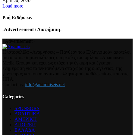
April 24, 2020
Load more
Ροή Ειδήσεων
-Advertisement / Διαφήμιση-
- Advertisement -
Η ιστοσελίδα «Αναμνήσεις – Πάνθεον του Ελληνισμού» αποτελεί
μια από τις σημαντικότερες υπηρεσίες του ομίλου «Anamniseis
Media Group» και έχει ως στόχο την έγκυρη και έγκαιρη
ενημέρωση για τα τεκταινόμενα στο χώρο της ομογένειας, της
γενέτειρας και του απανταχού ελληνισμού, καθώς επίσης και στις
ΗΠΑ.
Contact us:
info@anamniseis.net
Categories
SPONSORS
ΑΘΛΗΤΙΚΑ
ΑΜΕΡΙΚΗ
ΑΠΟΨΕΙΣ
ΕΛΛΑΔΑ