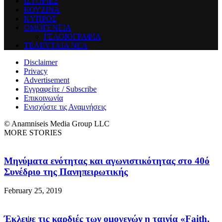
ΙΣΤΟΡΙΕΣ
ΚΟΥΖΙΝΑ
ΚΥΠΡΟΣ
ΟΜΟΓΕΝΕΙΑ
ΓΕΛΟΙΟΓΡΑΦΙΑ
ΤΕΛΕΥΤΑΙΑ ΝΕΑ
Disclaimer
Privacy
Advertisement
Εγγραφείτε / Subscribe
Επικοινωνία
Ενισχύστε τις Αναμνήσεις
© Anamniseis Media Group LLC
MORE STORIES
Μηνύματα ενότητας και αγωνιστικότητας στο 40ό
Συνέδριο της Πανηπειρωτικής
February 25, 2019
Έκλεψε τις καρδιές των ομογενών η ταινία «Faith,