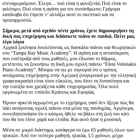
στεναχωριόμουν. Έλεγα… πού είναι η φιλοξενία; Πού είναι το
φιλότιμο; Πού είναι η αγάπη για τον συνάνθρωπο; Γρήγορα
κατάλαβα ότι έπρεπε ν’ αλλάξω αυτό το σκεπτικό και να
προσαρμοστώ.
Σήμερα, μετά από σχεδόν πέντε χρόνια, έχετε δημιουργήσει τη
δική σας επιχείρηση και διδάσκετε πιάνο σε παιδιά. Πείτε μας
λίγα λόγια
Αρχικά ξεκίνησα δουλεύοντας ως δασκάλα πιάνου και θεωρητικών
στο “Tampa Bay Music Academy”. Η αγάπη και η ανταπόκριση
που εισέπραξα από τους μαθητές, μου έδωσαν το θάρρος,
μετέπειτα, να ξεκινήσω τη δική μου σχολή πιάνου “Eleni Volonakis
Piano Academy”. Μπορώ να πω με σιγουριά ότι ο τρόπος
ανοίγματος επιχείρησης στην Αμερική (συγκριτικά με την ελληνική
γραφειοκρατία) είναι τόσο εύκολος, που δίνει τη δυνατότητα και
την ευλιξία που χρειάζεται κάθε επιχειρηματίας. Όλα πολύ
οργανωμένα σε επίπεδο Κράτους και Εφορίας.
Ήμουν αρκετά αγχωμένη με το εγχείρημα, γιατί δεν ήξερα πώς θα
πάει ανοίγοντας σχολή πιάνου στα μέσα της πανδημίας. Αργότερα,
συνειδητοποίησα ότι ο κόσμος ήθελε να βάλει στη ζωή του κάτι
που θα του έδινε χαρά και ελπίδα. Και αυτό ήταν η μουσική.
Μέσα σε μικρό διάστημα, κατάφερα να έχω 65 μαθητές όλων των
ηλικιών. Από τον νεότερο μαθητή, ηλικίας 3,5 χρόνων, μέχρι