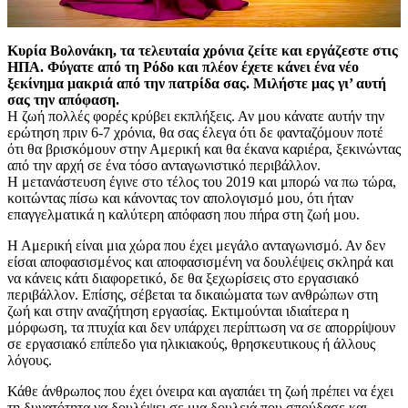
Κυρία Βολονάκη, τα τελευταία χρόνια ζείτε και εργάζεστε στις
ΗΠΑ. Φύγατε από τη Ρόδο και πλέον έχετε κάνει ένα νέο
ξεκίνημα μακριά από την πατρίδα σας. Μιλήστε μας γι’ αυτή
σας την απόφαση.
Η ζωή πολλές φορές κρύβει εκπλήξεις. Αν μου κάνατε αυτήν την
ερώτηση πριν 6-7 χρόνια, θα σας έλεγα ότι δε φανταζόμουν ποτέ
ότι θα βρισκόμουν στην Αμερική και θα έκανα καριέρα, ξεκινώντας
από την αρχή σε ένα τόσο ανταγωνιστικό περιβάλλον.
Η μετανάστευση έγινε στο τέλος του 2019 και μπορώ να πω τώρα,
κοιτώντας πίσω και κάνοντας τον απολογισμό μου, ότι ήταν
επαγγελματικά η καλύτερη απόφαση που πήρα στη ζωή μου.
Η Αμερική είναι μια χώρα που έχει μεγάλο ανταγωνισμό. Αν δεν
είσαι αποφασισμένος και αποφασισμένη να δουλέψεις σκληρά και
να κάνεις κάτι διαφορετικό, δε θα ξεχωρίσεις στο εργασιακό
περιβάλλον. Επίσης, σέβεται τα δικαιώματα των ανθρώπων στη
ζωή και στην αναζήτηση εργασίας. Εκτιμούνται ιδιαίτερα η
μόρφωση, τα πτυχία και δεν υπάρχει περίπτωση να σε απορρίψουν
σε εργασιακό επίπεδο για ηλικιακούς, θρησκευτικους ή άλλους
λόγους.
Κάθε άνθρωπος που έχει όνειρα και αγαπάει τη ζωή πρέπει να έχει
τη δυνατότητα να δουλέψει σε μια δουλειά που σπούδασε και