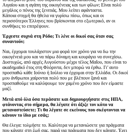
Αιγαίου και η αγάπη της οικογένειας και των φίλων; Είναι πολύ
μεγάλος ο πόνος της ξενιτιάς. Μου λείπει αφάνταστα.
Κάποια στιγμή θα ήθελα να γυρίσω πίσω, όπως και οι
περισσότεροι Έλληνες που βρίσκονται στο εξωτερικό, αν οι
συνθήκες το επιτρέψουν.
Έρχεστε συχνά στη Ρόδο; Τι λένε οι δικοί σας όταν σας
συναντούν;
Ναι, έρχομαι τουλάχιστον μια φορά τον χρόνο για να δω την
οικογένειά μου και να πάρω δύναμη και κουράγιο να συνεχίσω.
Δυστυχώς, από αρχές Αυγούστου μέχρι τέλος Μαΐου, που είναι το
ακαδημαϊκό έτος στη Φλόριντα, δεν μπορώ να έρθω. Γι’ αυτο
προσπαθώ κάθε Ιούνιο ή Ιούλιο να έρχομαι στην Ελλάδα. Οι δικοί
μου άνθρωποι χαίρονται πολύ που με βλέπουν ξανά και
προσπαθούμε να καλύψουμε τον χαμένο χρόνο που δεν είμαστε
μαζί.
Μετά από όλα όσα περάσατε και δημιουργήσατε στις ΗΠΑ,
φτάνοντας στο σήμερα, θα λέγατε ότι άξιζε τον κόπο να
μεταναστεύσετε; Τι θα λέγατε σε εκείνους που σκέφτονται να
κάνουν το ίδιο με εσάς;
Θα έλεγα: τολμήστε το. Καλύτερα να μετανιώσετε για πράγματα
που κάνατε στη ζωή σας, παρά για πράγματα που δεν κάνατε. Έχει