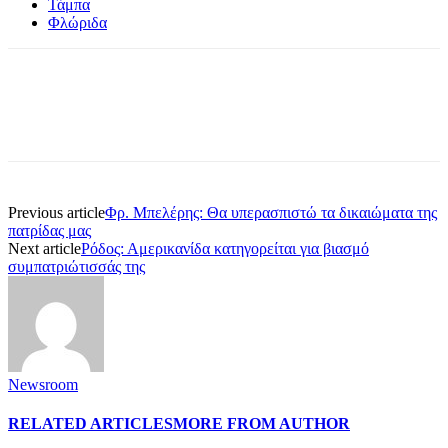
Τάμπα
Φλώριδα
Previous article
Φρ. Μπελέρης: Θα υπερασπιστώ τα δικαιώματα της
πατρίδας μας
Next article
Ρόδος: Αμερικανίδα κατηγορείται για βιασμό
συμπατριώτισσάς της
Newsroom
RELATED ARTICLES
MORE FROM AUTHOR