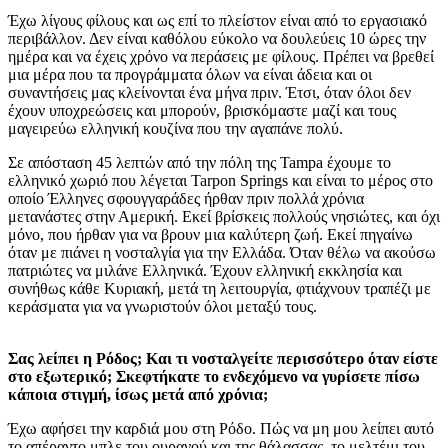
Έχω λίγους φίλους και ως επί το πλείστον είναι από το εργασιακό
περιβάλλον. Δεν είναι καθόλου εύκολο να δουλεύεις 10 ώρες την
ημέρα και να έχεις χρόνο να περάσεις με φίλους. Πρέπει να βρεθεί
μια μέρα που τα προγράμματα όλων να είναι άδεια και οι
συναντήσεις μας κλείνονται ένα μήνα πριν. Έτσι, όταν όλοι δεν
έχουν υποχρεώσεις και μπορούν, βρισκόμαστε μαζί και τους
μαγειρεύω ελληνική κουζίνα που την αγαπάνε πολύ.
Σε απόσταση 45 λεπτών από την πόλη της Tampa έχουμε το
ελληνικό χωριό που λέγεται Tarpon Springs και είναι το μέρος στο
οποίο Έλληνες σφουγγαράδες ήρθαν πριν πολλά χρόνια
μετανάστες στην Αμερική. Εκεί βρίσκεις πολλούς νησιώτες, και όχι
μόνο, που ήρθαν για να βρουν μια καλύτερη ζωή. Εκεί πηγαίνω
όταν με πιάνει η νοσταλγία για την Ελλάδα. Όταν θέλω να ακούσω
πατριώτες να μιλάνε Ελληνικά. Έχουν ελληνική εκκλησία και
συνήθως κάθε Κυριακή, μετά τη λειτουργία, φτιάχνουν τραπέζι με
κεράσματα για να γνωριστούν όλοι μεταξύ τους.
Σας λείπει η Ρόδος; Και τι νοσταλγείτε περισσότερο όταν είστε
στο εξωτερικό; Σκεφτήκατε το ενδεχόμενο να γυρίσετε πίσω
κάποια στιγμή, ίσως μετά από χρόνια;
Έχω αφήσει την καρδιά μου στη Ρόδο. Πώς να μη μου λείπει αυτό
το απέραντο μπλε του ουρανού και της θάλασσας, το μελτέμι του