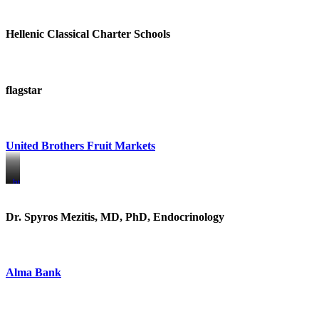
Hellenic Classical Charter Schools
flagstar
United Brothers Fruit Markets
https://www.unitedbrothersfruitmarkets.com/
https://www.unitedbrothersfruitmarkets.com/
Dr. Spyros Mezitis, MD, PhD, Endocrinology
Alma Bank